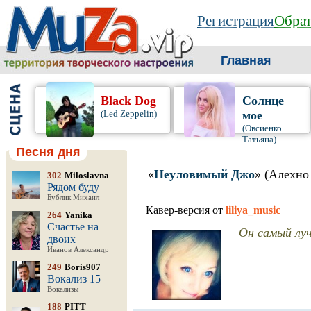
Регистрация
Обрат
Главная
Black Dog
Солнце
(Led Zeppelin)
мое
(Овсиенко
Татьяна)
Песня дня
«
Неуловимый Джо
» (Алехно
302
Miloslavna
Рядом буду
Бублик Михаил
Кавер-версия от
liliya_music
264
Yanika
Счастье на
Он самый лу
двоих
Иванов Александр
249
Boris907
Вокализ 15
Вокализы
188
PITT