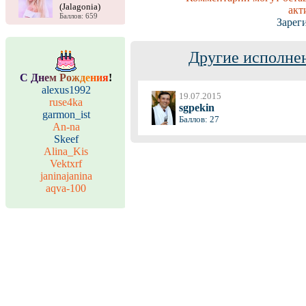
(Jalagonia)
акт
Баллов: 659
Зарег
Другие исполнен
С
Д
н
е
м
Р
о
ж
д
е
н
и
я
!
alexus1992
19.07.2015
ruse4ka
sgpekin
garmon_ist
Баллов: 27
An-na
Skeef
Alina_Kis
Vektxrf
janinajanina
aqva-100