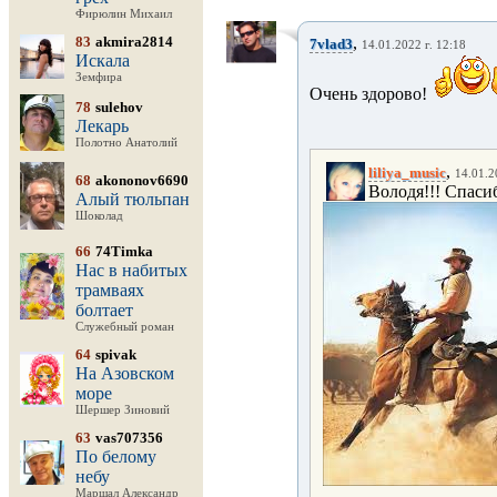
Фирюлин Михаил
83
akmira2814
,
7vlad3
14.01.2022 г. 12:18
Искала
Земфира
Очень здорово!
78
sulehov
Лекарь
Полотно Анатолий
,
liliya_music
14.01.2
68
akononov6690
Володя!!! Спасиб
Алый тюльпан
Шоколад
66
74Timka
Нас в набитых
трамваях
болтает
Служебный роман
64
spivak
На Азовском
море
Шершер Зиновий
63
vas707356
По белому
небу
Маршал Александр