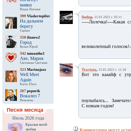
маяки
Влади Наталья
399
Vladavtopilot
,
liudap
15.01.2022 г. 05:11
На дальнем
-----Лилечка!----Какая
берегу
Сармат
350
ifanow2
Город
великолепный голосок!-
Кукин Юрий
342
tumantho1
Аве, Мария
Светикова Светлана
,
323
Marinajazz
Traviata
15.01.2022 г. 11:18
Well Meet
Вот это кааайф с утр
Again
Karen Elson
267
popurik
Вокализ 7
поулыбалсь... Замечате
Вокализы
С новым годом!
Песня месяца
Июль 2026 года
Крылья моей
любви
Комментарии могут остав