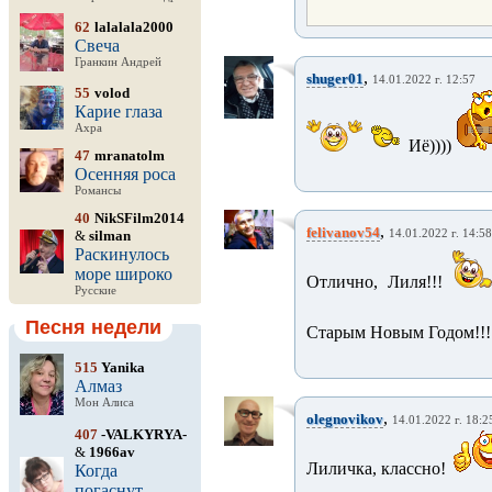
62
lalalala2000
Свеча
Гранкин Андрей
,
shuger01
14.01.2022 г. 12:57
55
volod
Карие глаза
Ахра
Иё))))
47
mranatolm
Осенняя роса
Романсы
40
NikSFilm2014
,
felivanov54
&
silman
14.01.2022 г. 14:58
Раскинулось
море широко
Отлично, Лиля!!!
Русские
Песня недели
Старым Новым Годом!!!
515
Yanika
Алмаз
Мон Алиса
,
olegnovikov
14.01.2022 г. 18:2
407
-VALKYRYA-
&
1966av
Лиличка, классно!
Когда
погаснут