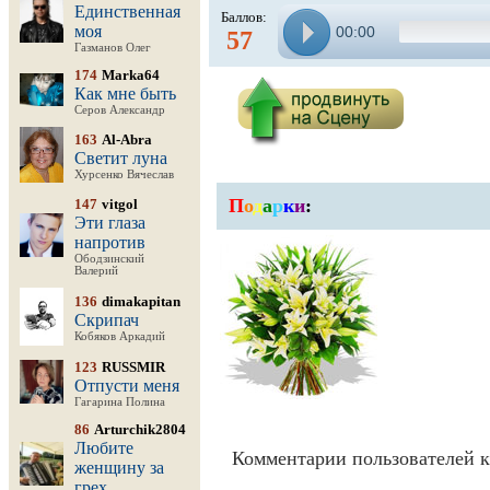
Единственная
Баллов:
моя
00:00
57
Газманов Олег
174
Marka64
Как мне быть
Серов Александр
163
Al-Abra
Светит луна
Хурсенко Вячеслав
П
о
д
а
р
к
и
:
147
vitgol
Эти глаза
напротив
Ободзинский
Валерий
136
dimakapitan
Скрипач
Кобяков Аркадий
123
RUSSMIR
Отпусти меня
Гагарина Полина
86
Arturchik2804
Любите
Комментарии пользователей к
женщину за
грех