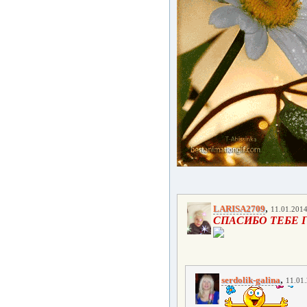
,
LARISA2709
11.01.2014
СПАСИБО ТЕБЕ 
,
serdolik-galina
11.01.