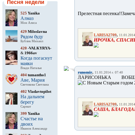
Песня недели
525
Yanika
Прелестная песенка!!Замеч
Алмаз
Мон Алиса
429
Miloslavna
,
LARISA2709
11.01.2014
Рядом буду
ИРОЧКА, СПАСИБ
Бублик Михаил
420
-VALKYRYA-
&
1966av
Когда погаснут
маяки
Влади Наталья
,
runomir
11.01.2014 г. 07:40
404
tumantho1
ЛАРИСОНЬКА ВОБЩ
Аве, Мария
Светикова Светлана
402
Vladavtopilot
На дальнем
берегу
,
LARISA2709
11.01.2014
Сармат
САША, БЛАГОДА
399
Yanika
Счастье на
двоих
Иванов Александр