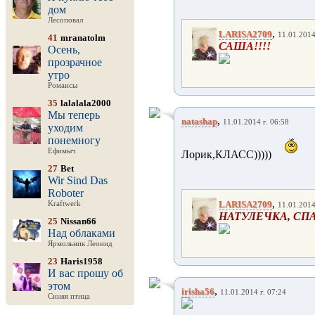
дом
Лесоповал
,
LARISA2709
11.01.2014
41
mranatolm
САША!!!!
Осень,
прозрачное
утро
Романсы
35
lalalala2000
Мы теперь
,
natashap
11.01.2014 г. 06:58
уходим
понемногу
Ефимыч
Лорик,КЛАСС)))))
27
Bet
Wir Sind Das
Roboter
,
LARISA2709
Kraftwerk
11.01.2014
НАТУЛЕЧКА, СПА
25
Nissan66
Над облаками
Ярмольник Леонид
23
Haris1958
И вас прошу об
этом
,
irisha56
11.01.2014 г. 07:24
Синяя птица