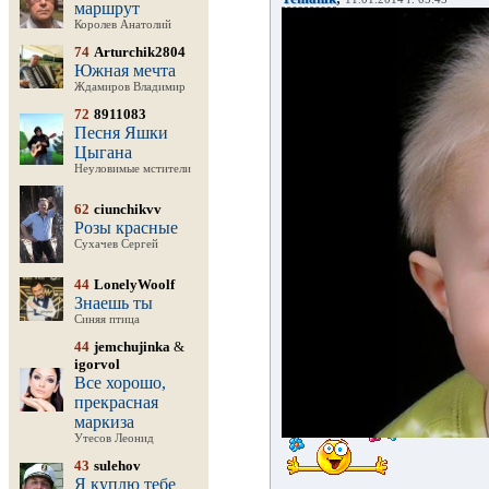
маршрут
Королев Анатолий
74
Arturchik2804
Южная мечта
Ждамиров Владимир
72
8911083
Песня Яшки
Цыгана
Неуловимые мстители
62
ciunchikvv
Розы красные
Сухачев Сергей
44
LonelyWoolf
Знаешь ты
Синяя птица
44
jemchujinka
&
igorvol
Все хорошо,
прекрасная
маркиза
Утесов Леонид
43
sulehov
Я куплю тебе