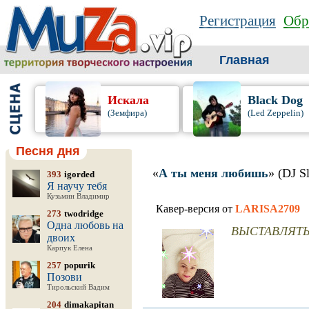
Регистрация
Обр
Главная
Искала
Black Dog
(Земфира)
(Led Zeppelin)
Песня дня
«
А ты меня любишь
» (DJ S
393
igorded
Я научу тебя
Кузьмин Владимир
Кавер-версия от
LARISA2709
273
twodridge
Одна любовь на
ВЫСТАВЛЯТЬ
двоих
Карпук Елена
257
popurik
Позови
Тирольский Вадим
204
dimakapitan