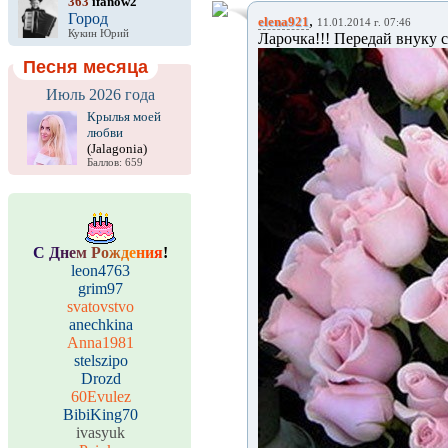
363
ifanow2
Город
,
elena921
11.01.2014 г. 07:46
Кукин Юрий
Ларочка!!! Передай внуку с
Песня месяца
Июль 2026 года
Крылья моей
любви
(Jalagonia)
Баллов: 659
С
Д
н
е
м
Р
о
ж
д
е
н
и
я
!
leon4763
grim97
svatovstvo
anechkina
Anna1981
stelszipo
Drozd
60Evulez
BibiKing70
ivasyuk