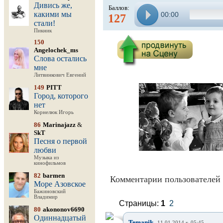
Дивись же,
Баллов:
какими мы
00:00
127
стали!
Пикник
150
Angelochek_ms
Слова остались
мне
Литвинкович Евгений
149
PITT
Город, которого
нет
Корнелюк Игорь
86
Marinajazz
&
SkT
Песня о первой
любви
Музыка из
кинофильмов
82
barmen
Комментарии пользователей 
Море Азовское
Бажиновский
Владимир
Страницы:
1
2
80
akononov6690
Одиннадцатый
,
Temanik
11.01.2014 г. 05:45