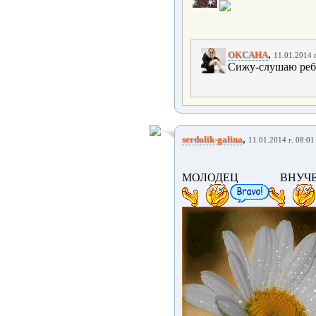
,
OKCAHA
11.01.2014 г
Сижу-слушаю ребят
,
serdolik-galina
11.01.2014 г. 08:01
МОЛОДЕЦ ВНУЧЕК!!!!