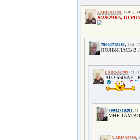
,
LARISA2709
11.01.2014
ВОВОЧКА, ОГРОМ
,
79042718281
11.01.20
ПОЯВИЛАСЬ В 
,
LARISA2709
11.01
ЭТО БЫВАЕТ К
,
79042718281
11.
МНЕ ТАМ ВО
,
LARISA2709
1