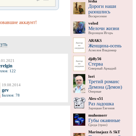
lesha
Дороги наши
разошлись
Воскресение
ровавшие аккаунт!
volod
Мелочи жизни
Воронцов Игорь
ARAKS
нуть
Женщина-осень
Асмолов Владимир
djdfy56
.01.2021
Стерва
relgin
Северный Аркадий
ллов: 122
lori
Третий романс
19.08.2014
Демона (Демон)
gev
Оперные
Баллов: 78
Alex-s51
Раз ладошка
Зарицкая Евгения
muhomorr
Губы окаянные
Среда (трио)
Marinajazz
&
SkT