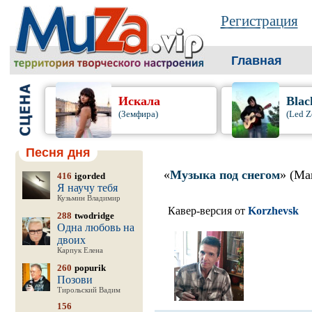
Регистрация
Главная
Искала
Blac
(Земфира)
(Led Z
Песня дня
«
Музыка под снегом
» (Ма
416
igorded
Я научу тебя
Кузьмин Владимир
Кавер-версия от
Korzhevsk
288
twodridge
Одна любовь на
двоих
Карпук Елена
260
popurik
Позови
Тирольский Вадим
156