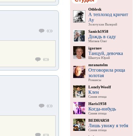
Otblesk
А теплоход кричит
Ау
Золотухин Валерий
Sanich1958
Дождь в саду
Митяев Олег
igornov
Танцуй, девочка
Шкитун Юрий
mranatolm
Отговорила роща
золотая
Романсы
LonelyWoolf
Клен
Синяя птица
Haris1958
Когда-нибудь
Синяя птица
BEDHAR58
Лишь увижу я тебя
Синяя птица