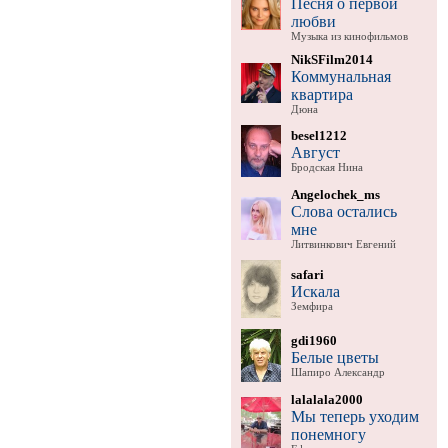
Песня о первой
любви
Музыка из кинофильмов
NikSFilm2014
Коммунальная
квартира
Дюна
besel1212
Август
Бродская Нина
Angelochek_ms
Слова остались
мне
Литвинкович Евгений
safari
Искала
Земфира
gdi1960
Белые цветы
Шапиро Александр
lalalala2000
Мы теперь уходим
понемногу