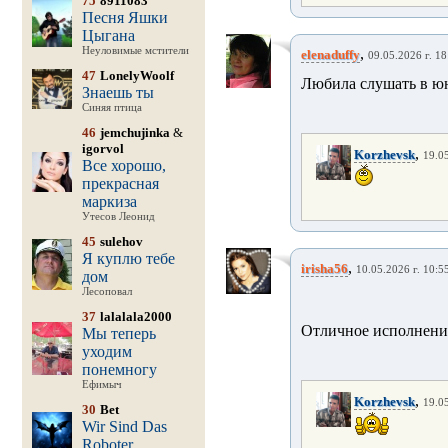
75
8911083
Песня Яшки
Цыгана
Неуловимые мстители
,
elenaduffy
09.05.2026 г. 18
47
LonelyWoolf
Любила слушать в ю
Знаешь ты
Синяя птица
46
jemchujinka
&
igorvol
,
Korzhevsk
19.05
Все хорошо,
прекрасная
маркиза
Утесов Леонид
45
sulehov
Я куплю тебе
,
irisha56
10.05.2026 г. 10:5
дом
Лесоповал
37
lalalala2000
Отличное исполнени
Мы теперь
уходим
понемногу
Ефимыч
,
Korzhevsk
19.05
30
Bet
Wir Sind Das
Roboter