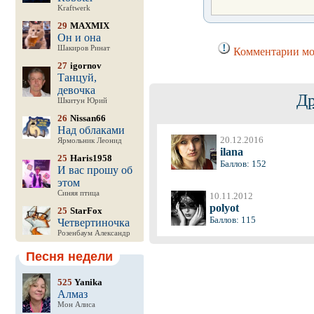
Kraftwerk
29
MAXMIX
Он и она
Шакиров Ринат
Комментарии мог
27
igornov
Танцуй,
девочка
Др
Шкитун Юрий
26
Nissan66
Над облаками
20.12.2016
Ярмольник Леонид
ilana
25
Haris1958
Баллов: 152
И вас прошу об
этом
Синяя птица
10.11.2012
polyot
25
StarFox
Баллов: 115
Четвертиночка
Розенбаум Александр
Песня недели
525
Yanika
Алмаз
Мон Алиса