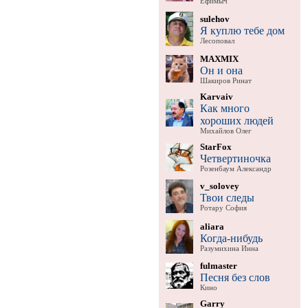
Ефимыч
sulehov
Я куплю тебе дом
Лесоповал
MAXMIX
Он и она
Шакиров Ринат
Karvaiv
Как много
хороших людей
Михайлов Олег
StarFox
Четвертиночка
Розенбаум Александр
v_solovey
Твои следы
Ротару София
aliara
Когда-нибудь
Разумихина Инна
fulmaster
Песня без слов
Кино
Garry