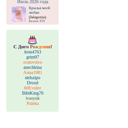
Июль 2026 года
Крылья моей
любви
(Jalagonia)
Баллов: 659
С
Д
н
е
м
Р
о
ж
д
е
н
и
я
!
leon4763
grim97
svatovstvo
anechkina
Anna1981
stelszipo
Drozd
60Evulez
BibiKing70
ivasyuk
Painka