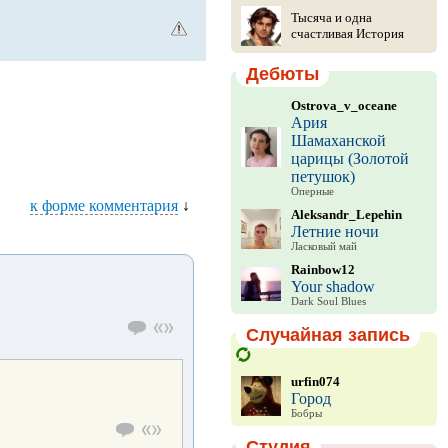
Тысяча и одна
счастливая История
Дебюты
Ostrova_v_oceane
Ария
Шамаханской
царицы (Золотой
петушок)
Оперные
к форме комментария
↓
Aleksandr_Lepehin
Летние ночи
Ласковый май
Rainbow12
Your shadow
Dark Soul Blues
Случайная запись
urfin074
Город
Бобры
Студия