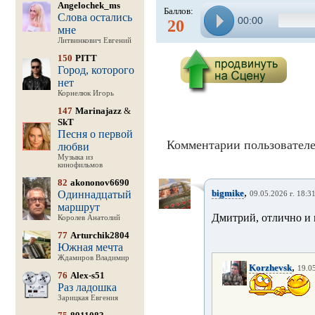
Angelochek_ms
Баллов:
Слова остались
00:00
20
мне
Литвинкович Евгений
150
PITT
Город, которого
нет
Корнелюк Игорь
147
Marinajazz
&
SkT
Песня о первой
Комментарии пользователе
любви
Музыка из
кинофильмов
82
akononov6690
,
bigmike
Одиннадцатый
09.05.2026 г. 18:3
маршрут
Дмитрий, отлично и 
Королев Анатолий
77
Arturchik2804
Южная мечта
Ждамиров Владимир
,
Korzhevsk
19.05
76
Alex-s51
Раз ладошка
Зарицкая Евгения