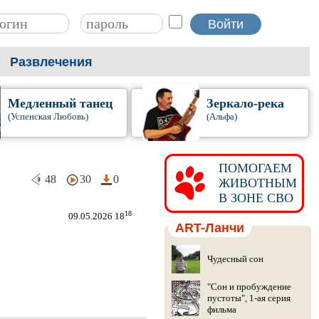
Развлечения
Медленный танец
Зеркало-река
(Успенская Любовь)
(Альфа)
ПОМОГАЕМ
48
30
0
ЖИВОТНЫМ
В ЗОНЕ СВО
18
09.05.2026 18
ART-Ланчи
Чудесный сон
"Сон и пробуждение
пустоты", 1-ая серия
фильма