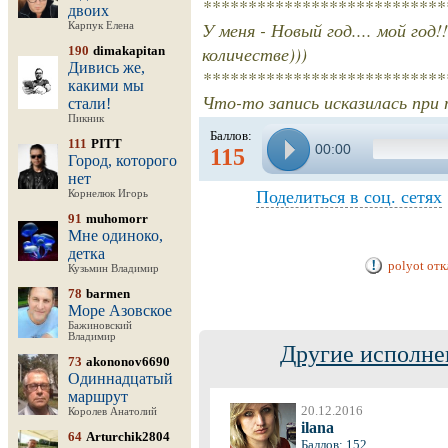
***************************
двоих
У меня - Новый год.... мой го
Карпук Елена
количестве)))
190
dimakapitan
Дивись же,
***************************
какими мы
Что-то запись исказилась при п
стали!
Пикник
Баллов:
111
PITT
00:00
115
Город, которого
нет
Поделиться в соц. сетях
Корнелюк Игорь
91
muhomorr
Мне одиноко,
детка
polyot от
Кузьмин Владимир
78
barmen
Море Азовское
Бажиновский
Владимир
Другие исполне
73
akononov6690
Одиннадцатый
маршрут
20.12.2016
Королев Анатолий
ilana
64
Arturchik2804
Баллов: 152