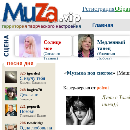
Регистрация
Обрат
Главная
Солнце
Медленный
мое
танец
(Овсиенко
(Успенская
Татьяна)
Любовь)
Песня дня
«
Музыка под снегом
» (Маш
325
igorded
Я научу тебя
Кузьмин Владимир
Кавер-версия от
polyot
248
bagira70
Доказано
Дуэт с Толе
Земфира
ними)))
221
popurik
Позови
Тирольский Вадим
206
twodridge
Одна любовь на