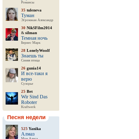
Романсы
35
tuleneva
Туман
Эгромжан Александр
30
NikSFilm2014
&
silman
Темная ночь
Бернес Марк
28
LonelyWoolf
Знаешь ты
Синяя птица
26
gunia14
И все-таки я
верю
Сузорье
25
Bet
Wir Sind Das
Roboter
Kraftwerk
Песня недели
525
Yanika
Алмаз
Мон Алиса