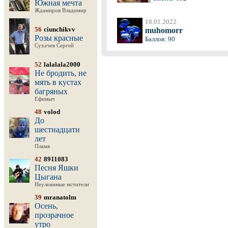
Южная мечта
Ждамиров Владимир
18.01.2022
56
ciunchikvv
muhomorr
Розы красные
Баллов: 90
Сухачев Сергей
52
lalalala2000
Не бродить, не
мять в кустах
багряных
Ефимыч
48
volod
До
шестнадцати
лет
Пламя
42
8911083
Песня Яшки
Цыгана
Неуловимые мстители
39
mranatolm
Осень,
прозрачное
утро