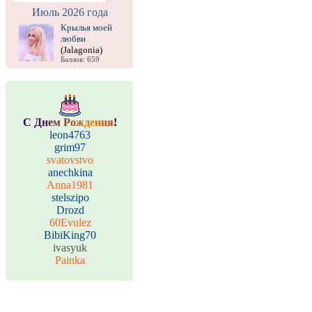
Июль 2026 года
Крылья моей
любви
(Jalagonia)
Баллов: 659
С
Д
н
е
м
Р
о
ж
д
е
н
и
я
!
leon4763
grim97
svatovstvo
anechkina
Anna1981
stelszipo
Drozd
60Evulez
BibiKing70
ivasyuk
Painka