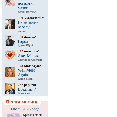
погаснут
маяки
Влади Наталья
399
Vladavtopilot
На дальнем
берегу
Сармат
350
ifanow2
Город
Кукин Юрий
342
tumantho1
Аве, Мария
Светикова Светлана
323
Marinajazz
Well Meet
Again
Karen Elson
267
popurik
Вокализ 7
Вокализы
Песня месяца
Июль 2026 года
Крылья моей