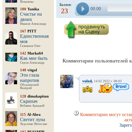
Вокализы
Баллов:
00:00
180
Yanika
23
Счастье на
двоих
Иванов Александр
167
PITT
Единственная
моя
Газманов Олег
142
Marka64
Как мне быть
Комментарии пользователей к
Серов Александр
140
vitgol
Эти глаза
напротив
,
volod
14.02.2022 г. 08:03
Ободзинский
Валерий
128
dimakapitan
Скрипач
Кобяков Аркадий
Комментарии могут остав
115
Al-Abra
Светит луна
акт
Хурсенко Вячеслав
Зарег
102
RUSSMIR