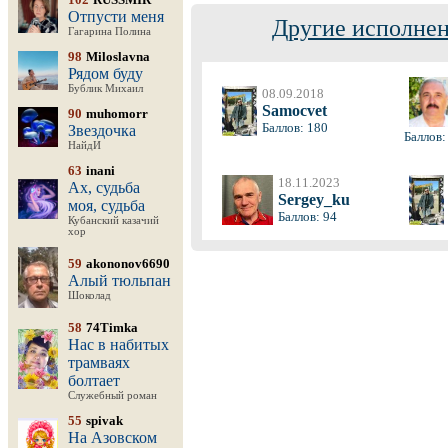
Отпусти меня
Другие исполнен
Гагарина Полина
98
Miloslavna
Рядом буду
Бублик Михаил
08.09.2018
Samocvet
90
muhomorr
Баллов: 180
Звездочка
Баллов:
НайдИ
63
inani
18.11.2023
Ах, судьба
Sergey_ku
моя, судьба
Баллов: 94
Кубанский казачий
хор
59
akononov6690
Алый тюльпан
Шоколад
58
74Timka
Нас в набитых
трамваях
болтает
Служебный роман
55
spivak
На Азовском