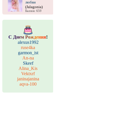
любви
(Jalagonia)
Баллов: 659
С
Д
н
е
м
Р
о
ж
д
е
н
и
я
!
alexus1992
ruse4ka
garmon_ist
An-na
Skeef
Alina_Kis
Vektxrf
janinajanina
aqva-100