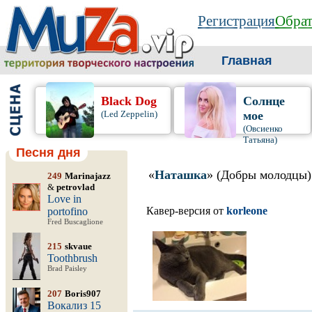
Регистрация
Обрат
Главная
Black Dog
Солнце
(Led Zeppelin)
мое
(Овсиенко
Татьяна)
Песня дня
«
Наташка
» (Добры молодцы)
249
Marinajazz
&
petrovlad
Love in
Кавер-версия от
korleone
portofino
Fred Buscaglione
215
skvaue
Toothbrush
Brad Paisley
207
Boris907
Вокализ 15