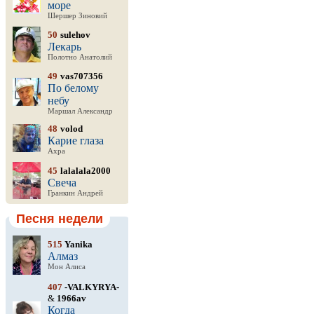
море
Шершер Зиновий
50
sulehov
Лекарь
Полотно Анатолий
49
vas707356
По белому
небу
Маршал Александр
48
volod
Карие глаза
Ахра
45
lalalala2000
Свеча
Гранкин Андрей
Песня недели
515
Yanika
Алмаз
Мон Алиса
407
-VALKYRYA-
&
1966av
Когда