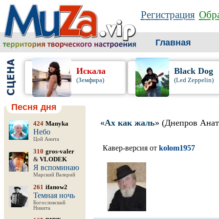
Регистрация
Обра
Главная
Искала
Black Dog
(Земфира)
(Led Zeppelin)
Песня дня
«
Ах как жаль
» (Днепров Ана
424
Manyka
Небо
Цой Анита
Кавер-версия от
kolom1957
310
gros-valer
&
VLODEK
Я вспоминаю
Марский Валерий
261
ifanow2
Темная ночь
Богословский
Никита