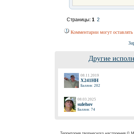
Страницы:
1
2
Комментарии могут оставлять
За
Другие исполн
08.11.2019
X241HH
Баллов: 202
08.03.2025
sulehov
Баллов: 74
Территория творческого настроения © Mu