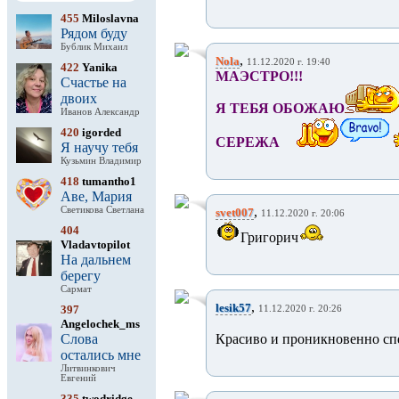
455
Miloslavna
Рядом буду
Бублик Михаил
,
Nola
11.12.2020 г. 19:40
422
Yanika
МАЭСТРО!!!
Счастье на
двоих
Я ТЕБЯ ОБОЖАЮ
Иванов Александр
420
igorded
СЕРЕЖА
Я научу тебя
Кузьмин Владимир
418
tumantho1
Аве, Мария
,
Светикова Светлана
svet007
11.12.2020 г. 20:06
404
Григорич
Vladavtopilot
На дальнем
берегу
Сармат
,
lesik57
397
11.12.2020 г. 20:26
Angelochek_ms
Слова
Красиво и проникновенно спе
остались мне
Литвинкович
Евгений
335
twodridge