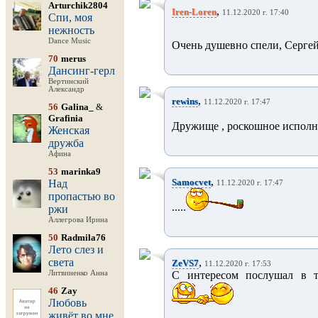
Arturchik2804
,
Iren-Loren
11.12.2020 г. 17:40
Спи, моя
нежность
Dance Music
Очень душевно спели, Сергей
70
merus
Дансинг-герл
Вертинский
Александр
,
rewins
11.12.2020 г. 17:47
56
Galina_
&
Grafinia
Дружище , роскошное исполн
Женская
дружба
Афина
53
marinka9
,
Samocvet
Над
11.12.2020 г. 17:47
пропастью во
.....
ржи
Аллегрова Ирина
50
Radmila76
Лето слез и
света
,
ZeVS7
11.12.2020 г. 17:53
Литвиненко Анна
С интересом послушал в т
46
Zay
Любовь
живёт во мне