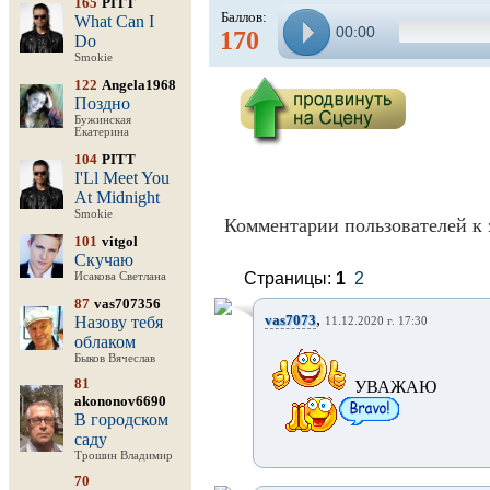
165
PITT
Баллов:
What Can I
00:00
170
Do
Smokie
122
Angela1968
Поздно
Бужинская
Екатерина
104
PITT
I'Ll Meet You
At Midnight
Smokie
Комментарии пользователей к 
101
vitgol
Скучаю
Страницы:
1
2
Исакова Светлана
87
vas707356
,
vas7073
Назову тебя
11.12.2020 г. 17:30
облаком
Быков Вячеслав
81
УВАЖАЮ ДНЕ
akononov6690
В городском
саду
Трошин Владимир
70