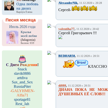
,
AlexanderNik
11.12.2020 г. 20:28
Одна любовь
на двоих
Сергей-
Карпук Елена
Песня месяца
Июль 2026 года
,
valentiha77
11.12.2020 г. 20:42
Крылья
Сергей Григорьевич !!!
моей любви
(Jalagonia)
Баллов: 659
,
BEDHAR58
11.12.2020 г. 20:51
С
Д
н
е
м
Р
о
ж
д
е
н
и
я
!
КЛАССНО 
Snack
slavik0886
artdiva
Sax_and_Sex
,
di888
RussiaPiter
11.12.2020 г. 20:51
ДИАНА ПОКА НЕ МОЖЕ
-GALYHMEN-
ДУШЕВНЫХ ЕЁ СЛОВ!!!
Alfia71
sportage81
Rest_Jah