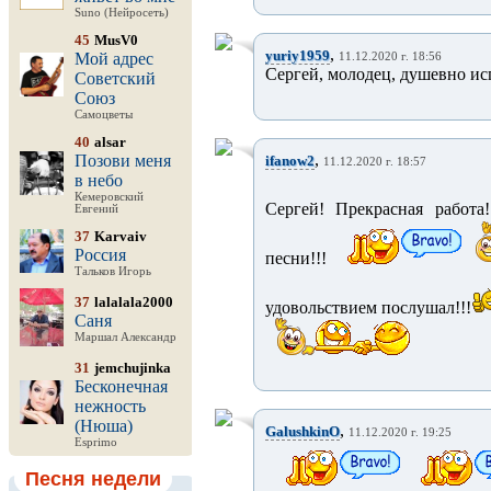
Suno (Нейросеть)
45
MusV0
,
yuriy1959
Мой адрес
11.12.2020 г. 18:56
Сергей, молодец, душевно испо
Советский
Союз
Самоцветы
40
alsar
,
Позови меня
ifanow2
11.12.2020 г. 18:57
в небо
Кемеровский
Сергей! Прекрасная работа
Евгений
37
Karvaiv
Россия
песни!!!
Тальков Игорь
37
lalalala2000
удовольствием послушал!!!
Саня
Маршал Александр
31
jemchujinka
Бесконечная
нежность
(Нюша)
,
GalushkinO
11.12.2020 г. 19:25
Esprimo
Песня недели