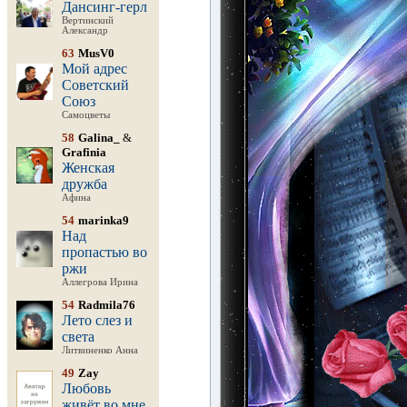
Дансинг-герл
Вертинский
Александр
63
MusV0
Мой адрес
Советский
Союз
Самоцветы
58
Galina_
&
Grafinia
Женская
дружба
Афина
54
marinka9
Над
пропастью во
ржи
Аллегрова Ирина
54
Radmila76
Лето слез и
света
Литвиненко Анна
49
Zay
Любовь
живёт во мне