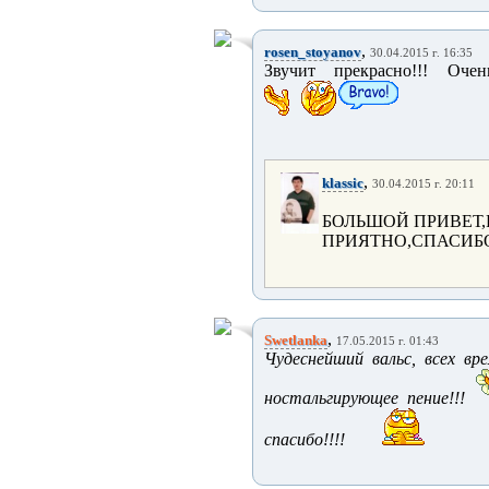
,
rosen_stoyanov
30.04.2015 г. 16:35
Звучит прекрасно!!! Очен
,
klassic
30.04.2015 г. 20:11
БОЛЬШОЙ ПРИВЕТ,Р
ПРИЯТНО,СПАСИБО
,
Swetlanka
17.05.2015 г. 01:43
Чудеснейший вальс, всех в
ностальгирующее пение!!!
спасибо!!!!