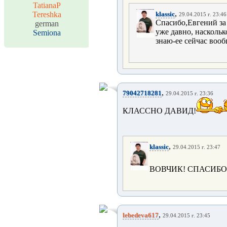
TatianaP
,
Tereshka
klassic
29.04.2015 г. 23:46
Спасибо,Евгений за 
german
уже давно, наскольк
Semiona
знаю-ее сейчас вооб
,
79042718281
29.04.2015 г. 23:36
КЛАССНО ДАВИД!
,
klassic
29.04.2015 г. 23:47
ВОВЧИК! СПАСИБО!
,
lebedeva617
29.04.2015 г. 23:45