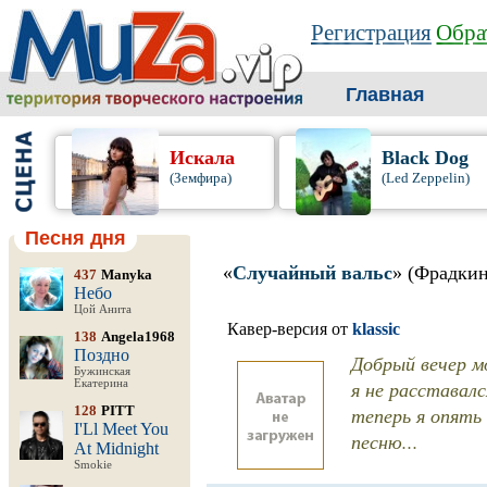
Регистрация
Обра
Главная
Искала
Black Dog
(Земфира)
(Led Zeppelin)
Песня дня
«
Случайный вальс
» (Фрадки
437
Manyka
Небо
Цой Анита
Кавер-версия от
klassic
138
Angela1968
Поздно
Добрый вечер мо
Бужинская
я не расставалс
Екатерина
128
PITT
теперь я опять
I'Ll Meet You
песню...
At Midnight
Smokie