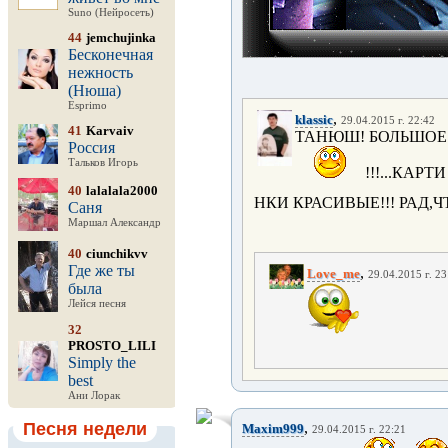
Suno (Нейросеть)
44
jemchujinka
Бесконечная
нежность
(Нюша)
Esprimo
,
klassic
29.04.2015 г. 22:42
41
Karvaiv
ТАНЮШ! БОЛЬШОЕ
Россия
Тальков Игорь
!!!...КАРТИ
40
lalalala2000
НКИ КРАСИВЫЕ!!! РАД,
Саня
Маршал Александр
40
ciunchikvv
Где же ты
,
Love_me
29.04.2015 г. 23
была
Лейся песня
32
PROSTO_LILI
Simply the
best
Ани Лорак
Песня недели
,
Maxim999
29.04.2015 г. 22:21