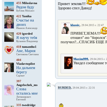
455
Miloslavna
Привет земляк!!!
Рядом буду
Здорово спел Давид!
Бублик Михаил
422
Yanika
Счастье на
двоих
,
klassic
29.04.2015 г. 22:47
Иванов Александр
ПРИВЕТ,ЗЕМА!!!
420
igorded
Я научу тебя
отошел"-но "боролся"
Кузьмин Владимир
получил?...СПАСИБ ЕЩЕ Р
418
tumantho1
Аве, Мария
Светикова Светлана
,
Maxim999
29.04.2015 г. 
404
Увидел сообщение то
Vladavtopilot
На дальнем
берегу
Сармат
397
Angelochek_ms
,
BURDED
29.04.2015 г. 22:31
Слова
остались мне
Литвинкович
Евгений
335
twodridge