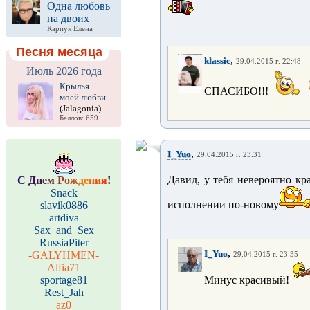
Одна любовь
на двоих
Карпук Елена
Песня месяца
,
klassic
29.04.2015 г. 22:48
Июль 2026 года
Крылья
СПАСИБО!!!
моей любви
(Jalagonia)
Баллов: 659
,
I_Yuo
29.04.2015 г. 23:31
Давид, у тебя невероятно к
С
Д
н
е
м
Р
о
ж
д
е
н
и
я
!
Snack
исполнении по-новому
slavik0886
artdiva
Sax_and_Sex
RussiaPiter
,
I_Yuo
-GALYHMEN-
29.04.2015 г. 23:35
Alfia71
sportage81
Минус красивый!
Rest_Jah
az0