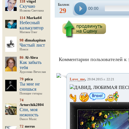
118
vitgol
Баллов:
Скучаю
00:00
29
Исакова Светлана
114
Marka64
Небесный
калькулятор
Митяев Олег
98
dimakapitan
Чистый лист
Нэнси
86
Al-Abra
Комментарии пользователей к 
Как забыть
тебя
Хурсенко Вячеслав
,
79
ptica
Love_me
29.04.2015 г. 22:21
Ты мне не
ДАВИД, ЛЮБИМАЯ ПЕС
снишься
Поющие гитары
74
Arturchik2804
Спи, моя
нежность
Dance Music
72
merus