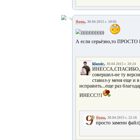
,
ilana
30.04.2015 г. 10:05
)))))))))))))))
А если серьёзно,то ПРОСТО П
,
klassic
30.04.2015 г. 20:24
ИНЕССА,СПАСИБО,
совершил-не ту верси
ставил-у меня еще и в
исправить...еще раз благод
ИНЕСС!!1
,
ilana
30.04.2015 г. 22:16
просто замени файл)