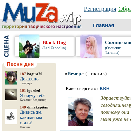
Регистрация
Обра
Главная
Black Dog
Солнце мо
(Led Zeppelin)
(Овсиенко
Татьяна)
Песня дня
«
Вечер
» (Пикник)
187
bagira70
Доказано
Земфира
Кавер-версия от
KBH
161
igorded
Я научу тебя
Здравствуйте
Кузьмин Владимир
сегодняшнему
149
dimakapitan
поэтому она 
Дивись же,
какими мы
меня уже не 
стали!
Пикник