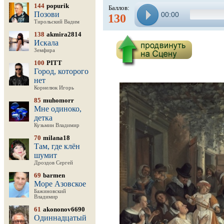
144
popurik
Баллов:
Позови
00:00
130
Тирольский Вадим
138
akmira2814
Искала
Земфира
100
PITT
Город, которого
нет
Корнелюк Игорь
85
muhomorr
Мне одиноко,
детка
Кузьмин Владимир
70
milana18
Там, где клён
шумит
Дроздов Сергей
69
barmen
Море Азовское
Бажиновский
Владимир
61
akononov6690
Одиннадцатый