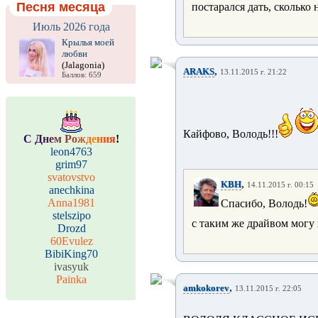
Песня месяца
постарался дать, сколько 
Июль 2026 года
Крылья моей
любви
(Jalagonia)
,
ARAKS
13.11.2015 г. 21:22
Баллов: 659
Кайфово, Володь!!!
С
Д
н
е
м
Р
о
ж
д
е
н
и
я
!
leon4763
grim97
svatovstvo
,
KBH
14.11.2015 г. 00:15
anechkina
Anna1981
Спасибо, Володь!
stelszipo
с таким же драйвом могу 
Drozd
60Evulez
BibiKing70
ivasyuk
Painka
,
amkokorev
13.11.2015 г. 22:05