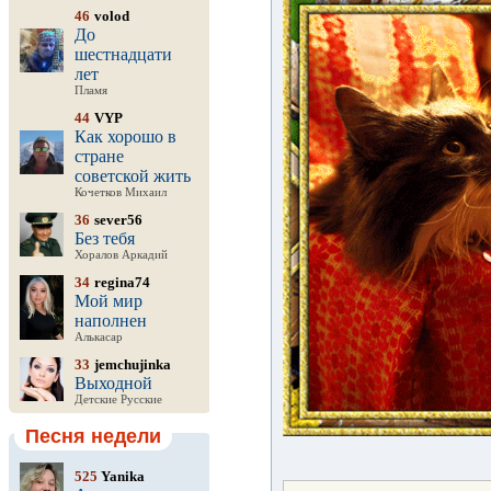
46
volod
До
шестнадцати
лет
Пламя
44
VYP
Как хорошо в
стране
советской жить
Кочетков Михаил
36
sever56
Без тебя
Хоралов Аркадий
34
regina74
Мой мир
наполнен
Алькасар
33
jemchujinka
Выходной
Детские Русские
Песня недели
525
Yanika