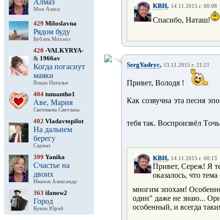
Алмаз
,
KBH
14.11.2015 г. 00:08
Мон Алиса
Спасибо, Наташ!
429
Miloslavna
Рядом буду
Бублик Михаил
420
-VALKYRYA-
&
1966av
,
SergYadryc
Когда погаснут
13.11.2015 г. 21:21
маяки
Привет, Володя !
Влади Наталья
404
tumantho1
Как созвучна эта песня эп
Аве, Мария
Светикова Светлана
402
Vladavtopilot
тебя так. Воспроизвёл Тoчь
На дальнем
берегу
Сармат
399
Yanika
,
KBH
14.11.2015 г. 00:13
Счастье на
Привет, Сереж! Я т
двоих
оказалось, что тема
Иванов Александр
многим эпохам! Особенно
363
ifanow2
один" даже не знаю... Ор
Город
особенный, и всегда таки
Кукин Юрий