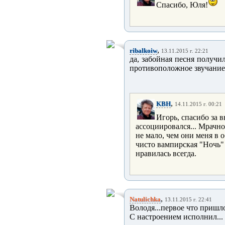
Спасибо, Юля!
,
ribalkoiw
13.11.2015 г. 22:21
да, забойная песня получи
противоположное звучание.
,
KBH
14.11.2015 г. 00:21
Игорь, спасибо за 
ассоциировался... Мрачно
не мало, чем они меня в о
чисто вампирская "Ночь" 
нравилась всегда.
,
Natulichka
13.11.2015 г. 22:41
Володя...первое что пришло
С настроением исполнил...