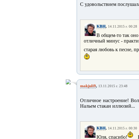
С удовольствием послушала
,
KBH
14.11.2015 г. 00:28
В общем-то так оно
отличный минус - практич
старая любовь к песне, п
,
makjuli9
13.11.2015 г. 23:48
Отличное настроение! Вол
Нальем стакан иллюзий...
,
KBH
14.11.2015 г. 00:30
Юля, спасибо!
Н