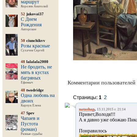
маршрут
Королев Анатолий
52
jukovai37
С Днем
Рождения
Авторские
50
ciunchikvv
Розы красные
Сухачев Сергей
48
lalalala2000
Не бродить, не
мять в кустах
багряных
Комментарии пользователей 
Ефимыч
48
twodridge
Одна любовь на
Страницы:
1
2
двоих
Карпук Елена
,
natashap
13.11.2015 г. 21:14
47
Spev
Привет,Володя!!!
Чапаев и
А я давно уже обожаю Пикни
Пустота
(роман)
Понравилось тв
Разные судьбы