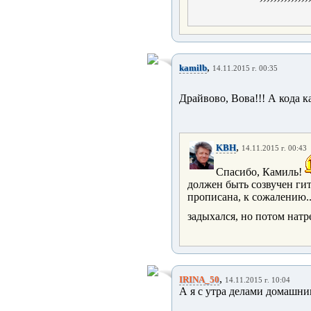
,
kamilb
14.11.2015 г. 00:35
Драйвово, Вова!!! А кода 
,
KBH
14.11.2015 г. 00:43
Спасибо, Камиль!
должен быть созвучен гит
прописана, к сожалению..
задыхался, но потом нат
,
IRINA_50
14.11.2015 г. 10:04
А я с утра делами домашни