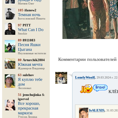
Митяев Олег
105
ifanow2
Темная ночь
Богословский Никита
97
PITT
What Can I Do
Smokie
89
8911083
Песня Яшки
Цыгана
Неуловимые мстители
Комментарии пользователей 
80
Arturchik2804
Южная мечта
Ждамиров Владимир
63
sulehov
,
LonelyWoolf
29.03.2024 г. 22
Я куплю тебе
дом
Лесоповал
КЛЁВ
51
jemchujinka
&
igorvol
Все хорошо,
прекрасная
,
IsALEXIS
31.03.20
маркиза
Утесов Леонид