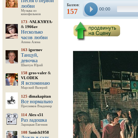
Песня о первой
Баллов:
любви
00:00
157
Музыка из
кинофильмов
173
-VALKYRYA-
&
1966av
Несколько
часов любви
Апина Алена
163
igornov
Танцуй,
девочка
Шкитун Юрий
158
gros-valer
&
VLODEK
Я вспоминаю
Марский Валерий
125
dimakapitan
Все нормально
Пресняков Владимир
114
Alex-s51
Раз ладошка
Зарицкая Евгения
108
Sanich1958
Дождь в саду