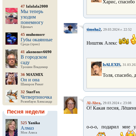
Харис, спасибо
47
lalalala2000
Мы теперь
уходим
понемногу
Ефимыч
,
timoha2
29.03.2024 г. 22:52
45
muhomorr
Губы окаянные
Ништяк Алекс
Среда (трио)
41
akononov6690
В городском
саду
,
IsALEXIS
31.03.20
Трошин Владимир
36
MAXMIX
Толя, спасибо,
Он и она
Шакиров Ринат
32
StarFox
Четвертиночка
Розенбаум Александр
,
Al-Abra
29.03.2024 г. 23:08
О! Какая песня, Лёшен
Песня недели
525
Yanika
о-о-о, подарил мне 
Алмаз
Мон Алиса