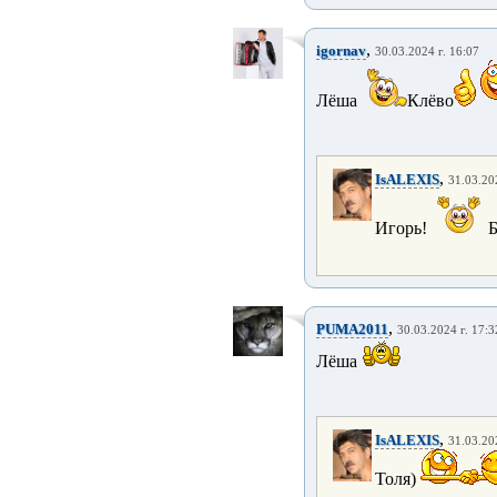
,
igornav
30.03.2024 г. 16:07
Лёша
Клёво
,
IsALEXIS
31.03.20
Игорь!
Б
,
PUMA2011
30.03.2024 г. 17:3
Лёша
,
IsALEXIS
31.03.20
Толя)