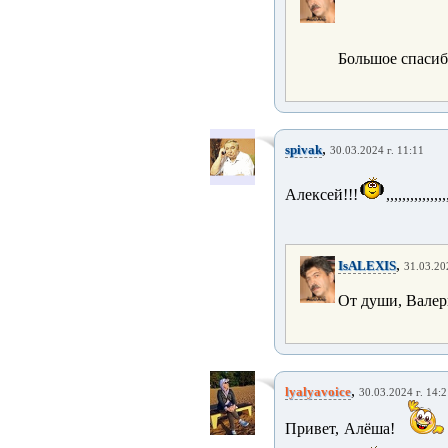
Большое спасиб
,
spivak
30.03.2024 г. 11:11
Алексей!!!
,,,,,,,,,,,,,,,
,
IsALEXIS
31.03.20
От души, Вале
,
lyalyavoice
30.03.2024 г. 14:
Привет, Алёша!