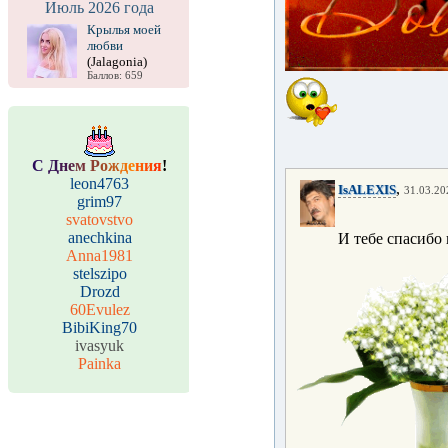
Июль 2026 года
Крылья моей
любви
(Jalagonia)
Баллов: 659
С
Д
н
е
м
Р
о
ж
д
е
н
и
я
!
leon4763
,
IsALEXIS
31.03.20
grim97
svatovstvo
anechkina
И тебе спасибо
Anna1981
stelszipo
Drozd
60Evulez
BibiKing70
ivasyuk
Painka