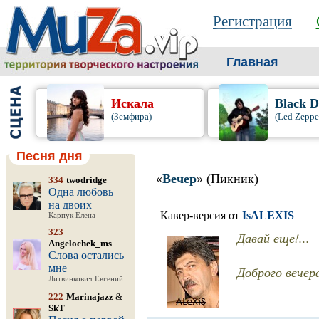
Регистрация
Главная
Искала
Black D
(Земфира)
(Led Zeppe
Песня дня
«
Вечер
» (Пикник)
334
twodridge
Одна любовь
на двоих
Кавер-версия от
IsALEXIS
Карпук Елена
323
Давай еще!...
Angelochek_ms
Слова остались
мне
Доброго вечер
Литвинкович Евгений
222
Marinajazz
&
SkT