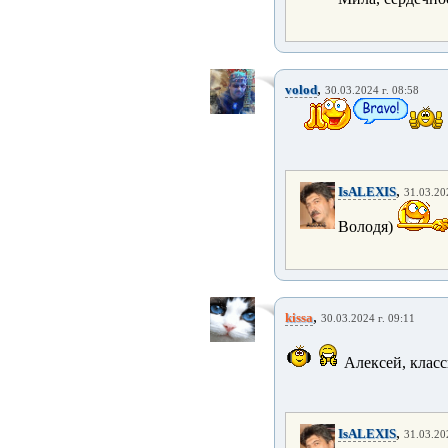
,
volod
30.03.2024 г. 08:58
,
IsALEXIS
31.03.20
Володя)
,
kissa
30.03.2024 г. 09:11
Алексей, класс
,
IsALEXIS
31.03.20