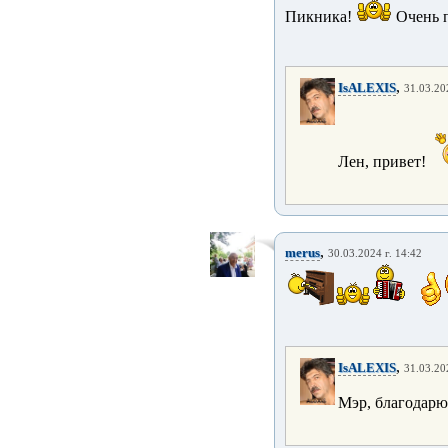
Пикника!
Очень п
,
IsALEXIS
31.03.20
Лен, привет!
,
merus
30.03.2024 г. 14:42
,
IsALEXIS
31.03.20
Мэр, благодар