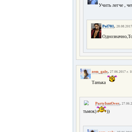
Учить легче , че
,
Pol701
28.08.2017
Однозначно,То
,
zem_gale
27.06.2017 г. 1
Танька
,
PartyIsntOver
27.06.2
тьмок)
))
,