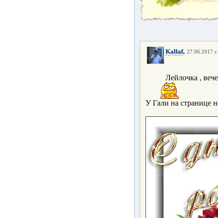
,
Kallaf
27.06.2017 г
Лейлочка , веч
У Гали на странице н