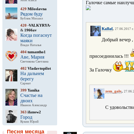
Мон Алиса
Галочке самые наилучш
429
Miloslavna
Рядом буду
Бублик Михаил
420
-VALKYRYA-
,
Kallaf
27.06.2017 г
&
1966av
Когда погаснут
Добрый вечер , 
маяки
Влади Наталья
404
tumantho1
присоединилась !!!
Аве, Мария
Светикова Светлана
402
Vladavtopilot
За Галочку
На дальнем
берегу
Сармат
399
Yanika
,
zem_gale
27.06.
Счастье на
двоих
Иванов Александр
С удовольстви
363
ifanow2
Город
Кукин Юрий
Песня месяца