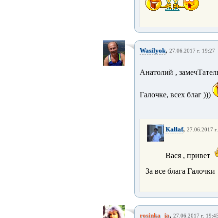
,
Wasilyok
27.06.2017 г. 19:27
Анатолий , замечТател
Галочке, всех благ )))
,
Kallaf
27.06.2017 г
Вася , привет
За все блага Галочки
,
rosinka_ja
27.06.2017 г. 19:4