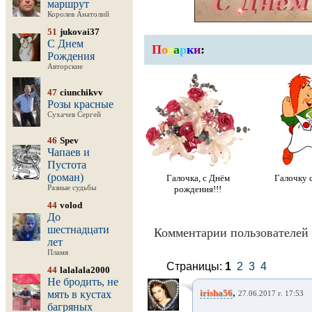
маршрут
Королев Анатолий
51
jukovai37
С Днем
П
о
д
а
р
к
и
:
Рождения
Авторские
47
ciunchikvv
Розы красные
Сухачев Сергей
46
Spev
Чапаев и
Пустота
(роман)
Галочка, с Днём
Галочку 
Разные судьбы
рождения!!!
44
volod
До
шестнадцати
Комментарии пользователей 
лет
Пламя
Страницы:
1
2
3
4
44
lalalala2000
Не бродить, не
,
irisha56
мять в кустах
27.06.2017 г. 17:53
багряных