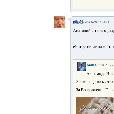
,
pilot70
27.06.2017 г. 18:15
Анатолий,с твоего ра
её отсутствие на сайте
,
Kallaf
27.06.2017 г
Александр Нико
Я тоже надеюсь , что 
За Возвращение Гал