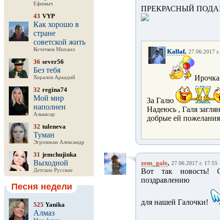
Ефимыч
ПРЕКРАСНЫЙ ПОДАР
43
VYP
Как хорошо в
стране
советской жить
Кочетков Михаил
,
Kallaf
27.06.2017 г
36
sever56
Без тебя
Ирочка 
Хоралов Аркадий
32
regina74
Мой мир
За Галю
наполнен
Надеюсь , Галя загля
Алькасар
добрые ей пожелания 
32
tuleneva
Туман
Эгромжан Александр
31
jemchujinka
,
Выходной
zem_gale
27.06.2017 г. 17:55
Вот так новость! 
Детские Русские
поздравлению
Песня недели
для нашей Галочки!
525
Yanika
Алмаз