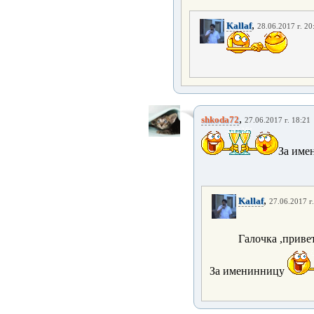
,
Kallaf
28.06.2017 г. 20
,
shkoda72
27.06.2017 г. 18:21
За име
,
Kallaf
27.06.2017 г
Галочка ,приве
За именинницу