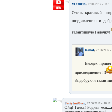
,
VLODEK
27.06.2017 г. 18:16
Очень красивый под
поздравлению и доб
талантливую Галочку!
,
Kallaf
27.06.2017 г
Влодек ,приве
присоединение !!!
За добрую и талантл
,
PartyIsntOver
27.06.2017 г. 18:17
Ойц! Галка! Родная моя....
свежести несравнимых!