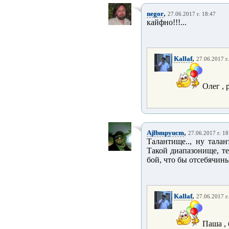
,
negor
27.06.2017 г. 18:47
кайфно!!!...
,
Kallaf
27.06.2017 г
Олег , 
,
Ajlbmpyucm
27.06.2017 г. 18
Талантище.., ну талан
Такой диапазонище, те
бой, что бы отсебячины
,
Kallaf
27.06.2017 г
Паша , 