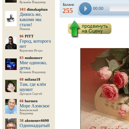
Кузьмин Владимир
Баллов:
00:00
255
103
dimakapitan
Дивись же,
какими мы
стали!
Пикник
86
PITT
Город, которого
нет
Корнелюк Игорь
83
muhomorr
Мне одиноко,
детка
Кузьмин Владимир
68
milana18
Там, где клён
шумит
Дроздов Сергей
66
barmen
Море Азовское
Бажиновский
Владимир
58
akononov6690
Одиннадцатый