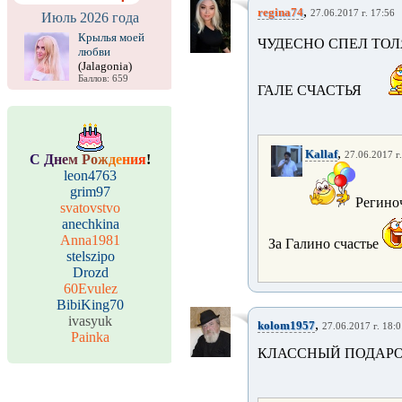
,
regina74
27.06.2017 г. 17:56
Июль 2026 года
Крылья моей
ЧУДЕСНО СПЕЛ ТОЛ
любви
(Jalagonia)
Баллов: 659
ГАЛЕ СЧАСТЬЯ
,
Kallaf
27.06.2017 г
С
Д
н
е
м
Р
о
ж
д
е
н
и
я
!
leon4763
grim97
Региноч
svatovstvo
anechkina
Anna1981
За Галино счастье
stelszipo
Drozd
60Evulez
BibiKing70
ivasyuk
,
kolom1957
27.06.2017 г. 18:
Painka
КЛАССНЫЙ ПОДАРОК!!!