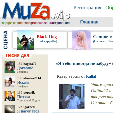
Регистрация
Обр
Главная
Black Dog
Солнце м
(Led Zeppelin)
(Овсиенко Та
Песня дня
«
Я тебя никогда не забуду
»
152
bagira70
Доказано
Земфира
Кавер-версия от
Kallaf
135
akmira2814
Искала
Этим краси
Земфира
Galina52 и
130
popurik
творчества 
Позови
Тирольский Вадим
Галочка , б
126
igorded
Я научу тебя