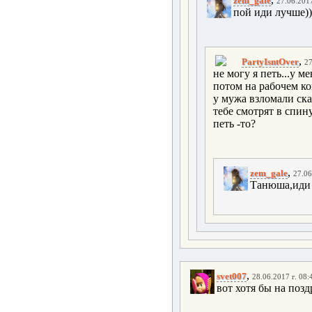
zem_gale
27.06.2017
пой иди лучше))
,
PartyIsntOver
27
не могу я петь...у м
потом на рабочем ко
у мужа взломали ска
тебе смотрят в спину
петь -то?
,
zem_gale
27.06
Танюша,иди 
,
svet007
28.06.2017 г. 08:
вот хотя бы на поз