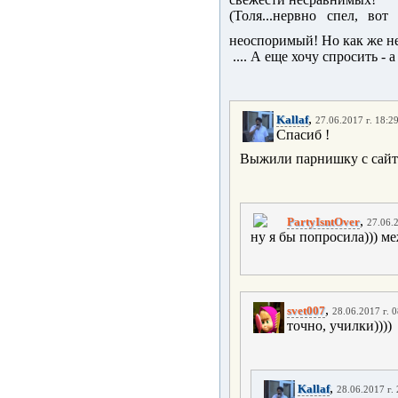
(Толя...нервно спел, во
неоспоримый! Но как же н
.... А еще хочу спросить -
,
Kallaf
27.06.2017 г. 18:2
Спасиб !
Выжили парнишку с сайт
,
PartyIsntOver
27.06.2
ну я бы попросила))) м
,
svet007
28.06.2017 г. 
точно, училки))))
,
Kallaf
28.06.2017 г.