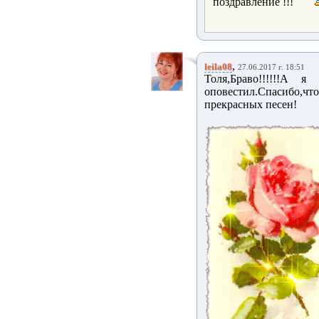
поздравление !!!
,
leila08
27.06.2017 г. 18:51
Толя,Браво!!!!!!А
оповестил.Спасибо,чт
прекрасных песен!