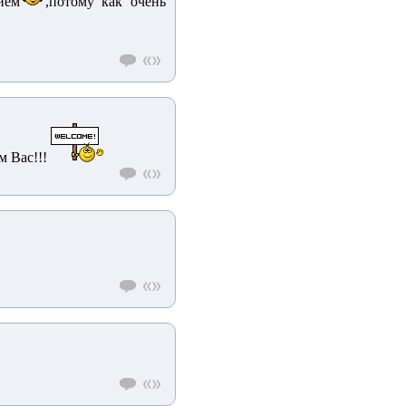
ием
,потому как очень
м Вас!!!