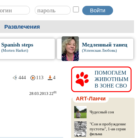
Развлечения
Spanish steps
Медленный танец
(Morten Harket)
(Успенская Любовь)
ПОМОГАЕМ
444
113
4
ЖИВОТНЫМ
В ЗОНЕ СВО
01
28.03.2013 22
ART-Ланчи
Чудесный сон
"Сон и пробуждение
пустоты", 1-ая серия
фильма