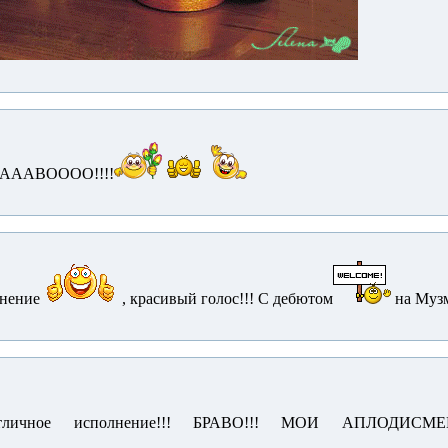
ААААВОООО!!!!
лнение
, красивый голос!!! С дебютом
на Музм
Отличное исполнение!!! БРАВО!!! МОИ АПЛОДИСМЕН