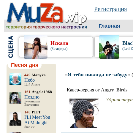
Регистрация
Главная
Искала
Blac
(Земфира)
(Led Z
Песня дня
«
Я тебя никогда не забуду
» 
449
Manyka
Небо
Цой Анита
Кавер-версия от
Angry_Birds
161
Angela1968
Поздно
Здравствут
Бужинская
Екатерина
140
PITT
I'Ll Meet You
At Midnight
Smokie