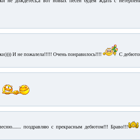
ки не дождётесь,а вот новых песен будем ждать с нетерпен
ки)))) И не пожалела!!!!! Очень понравилось!!!!
С дебюто
сню....... поздравляю с прекрасным дебютом!!! Браво!!!