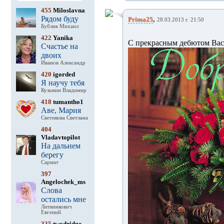
455
Miloslavna
Рядом буду
,
Prima25
28.03.2013 г. 21:50
Бублик Михаил
422
Yanika
С прекрасным дебютом Вас
Счастье на
двоих
Иванов Александр
420
igorded
Я научу тебя
Кузьмин Владимир
418
tumantho1
Аве, Мария
Светикова Светлана
404
Vladavtopilot
На дальнем
берегу
Сармат
397
Angelochek_ms
Слова
остались мне
Литвинкович
Евгений
335
twodridge