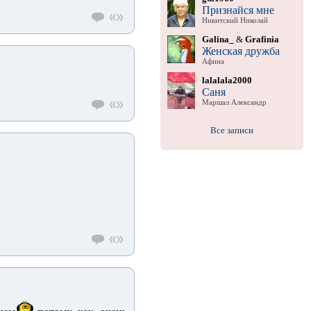
Признайся мне
Никитский Николай
Galina_
&
Grafinia
Женская дружба
Афина
lalalala2000
Саня
Маршал Александр
Все записи