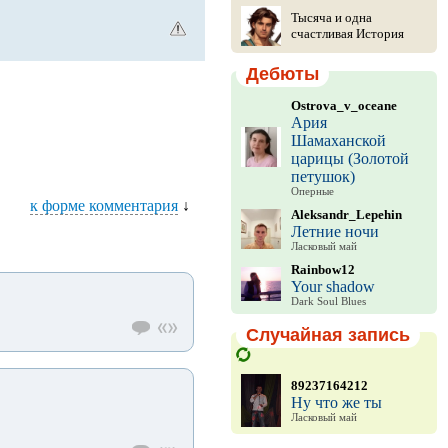
Тысяча и одна
счастливая История
Дебюты
Ostrova_v_oceane
Ария
Шамаханской
царицы (Золотой
петушок)
Оперные
к форме комментария
↓
Aleksandr_Lepehin
Летние ночи
Ласковый май
Rainbow12
Your shadow
Dark Soul Blues
Случайная запись
89237164212
Ну что же ты
Ласковый май