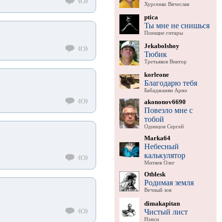
Хурсенко Вячеслав
ptica
Ты мне не снишься
Поющие гитары
Jekabolshoy
Тюбик
Третьяков Виктор
korleone
Благодарю тебя
Бабаджанян Арно
akononov6690
Повезло мне с
тобой
Одинцов Сергей
Marka64
Небесный
калькулятор
Митяев Олег
Otblesk
Родимая земля
Вечный зов
dimakapitan
Чистый лист
Нэнси