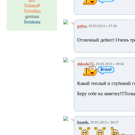
az0
TatianaP
Tereshka
german
Semiona
,
galas
29.03.2013 г. 07:56
Отличный дебют! Очень тро
,
shkoda72
29.03.2013 г. 09:04
Какой теплый и глубокий го
Беру себе на заметку!!!Толь
,
bamik
29.03.2013 г. 09:37