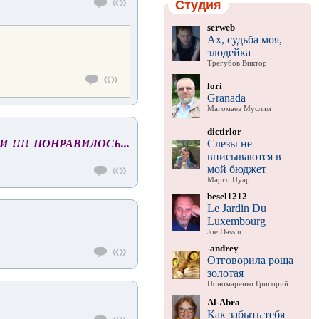
Студия
serweb
Ах, судьба моя,
злодейка
Трегубов Виктор
lori
Granada
Магомаев Муслим
dictirlor
Слезы не
!!!! ПОНРАВИЛОСЬ...
вписываются в
мой бюджет
Марго Нуар
besel1212
Le Jardin Du
Luxembourg
Joe Dassin
-andrey
Отговорила роща
золотая
Пономаренко Григорий
Al-Abra
Как забыть тебя