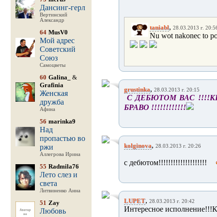
Дансинг-герл
Вертинский
Александр
,
taniabl
28.03.2013 г. 20:5
64
MusV0
Nu wot nakonec to pos
Мой адрес
Советский
Союз
Самоцветы
60
Galina_
&
Grafinia
,
grustinka
28.03.2013 г. 20:15
Женская
С ДЕБЮТОМ ВАС !!!!К
дружба
БРАВО !!!!!!!!!!!!
Афина
56
marinka9
Над
пропастью во
,
kolginova
ржи
28.03.2013 г. 20:26
Аллегрова Ирина
с дебютом!!!!!!!!!!!!!!!!!!!!
55
Radmila76
Лето слез и
света
Литвиненко Анна
,
LUPET
28.03.2013 г. 20:42
51
Zay
Интересное исполнение!!!К
Любовь