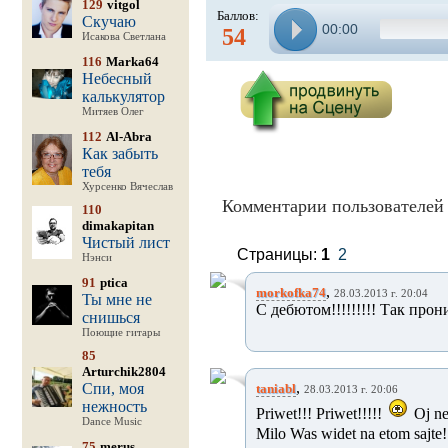
129
vitgol
Баллов:
Скучаю
00:00
54
Исакова Светлана
116
Marka64
Небесный
калькулятор
Митяев Олег
112
Al-Abra
Как забыть
тебя
Хурсенко Вячеслав
Комментарии пользователей 
110
dimakapitan
Чистый лист
Страницы:
1
2
Нэнси
91
ptica
,
morkofka74
28.03.2013 г. 20:04
Ты мне не
С дебютом!!!!!!!!! Так про
снишься
Поющие гитары
85
Arturchik2804
,
Спи, моя
taniabl
28.03.2013 г. 20:06
нежность
Priwet!!! Priwet!!!!!
Oj ne
Dance Music
Milo Was widet na etom sajte
75
merus