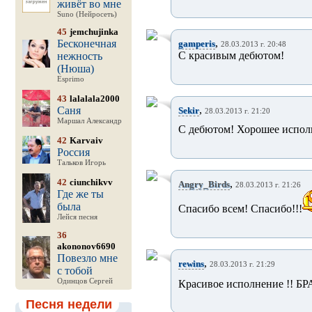
живёт во мне
Suno (Нейросеть)
45
jemchujinka
,
Бесконечная
gamperis
28.03.2013 г. 20:48
С красивым дебютом!
нежность
(Нюша)
Esprimo
43
lalalala2000
,
Саня
Sekir
28.03.2013 г. 21:20
Маршал Александр
С дебютом! Хорошее испол
42
Karvaiv
Россия
Тальков Игорь
42
ciunchikvv
,
Angry_Birds
28.03.2013 г. 21:26
Где же ты
была
Спасибо всем! Спасибо!!!
Лейся песня
36
akononov6690
Повезло мне
,
rewins
28.03.2013 г. 21:29
с тобой
Одинцов Сергей
Красивое исполнение !! БРА
Песня недели