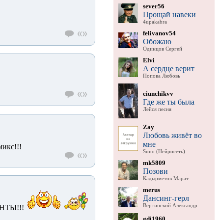
sever56
Прощай навеки
4upakabra
felivanov54
Обожаю
Одинцов Сергей
Elvi
А сердце верит
Попова Любовь
ciunchikvv
Где же ты была
Лейся песня
Zay
Любовь живёт во
мне
икс!!!
Suno (Нейросеть)
mk5809
Позови
Кадырметов Марат
merus
Дансинг-герл
Вертинский Александр
ТЫ!!!
gdi1960