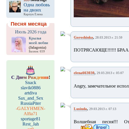
Одна любовь
на двоих
Карпук Елена
Песня месяца
Июль 2026 года
,
Goroshinka
Крылья
28.03.2013 г. 21:59
моей любви
(Jalagonia)
ПОТРЯСАЮЩЕ!!!!!! БРА
Баллов: 659
,
elena663030
29.03.2013 г. 05:07
С
Д
н
е
м
Р
о
ж
д
е
н
и
я
!
Snack
Angry, замечательное испо
slavik0886
artdiva
Sax_and_Sex
RussiaPiter
-GALYHMEN-
,
Lusinda
29.03.2013 г. 07:13
Alfia71
sportage81
Волшебная песня!!! 
Rest_Jah