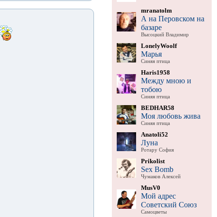
mranatolm
А на Перовском на
базаре
Высоцкий Владимир
LonelyWoolf
Марья
Синяя птица
Haris1958
Между мною и
тобою
Синяя птица
BEDHAR58
Моя любовь жива
Синяя птица
Anatoli52
Луна
Ротару София
Prikolist
Sex Bomb
Чумаков Алексей
MusV0
Мой адрес
Советский Союз
Самоцветы