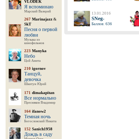
VLODEK
Я вспоминаю
Марский Валерий
13.01.2016
SNeg-
267
Marinajazz
&
Баллов: 636
SkT
Песня о первой
любви
Музыка из
кинофильмов
223
Manyka
Небо
Цой Анита
210
igornov
Танцуй,
девочка
Шкитун Юрий
171
dimakapitan
Все нормально
Пресняков Владимир
164
ifanow2
Темная ночь
Богословский Никита
152
Sanich1958
Дождь в саду
Митяев Олег