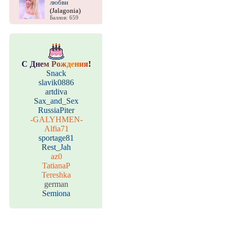
любви
(Jalagonia)
Баллов: 659
С
Д
н
е
м
Р
о
ж
д
е
н
и
я
!
Snack
slavik0886
artdiva
Sax_and_Sex
RussiaPiter
-GALYHMEN-
Alfia71
sportage81
Rest_Jah
az0
TatianaP
Tereshka
german
Semiona