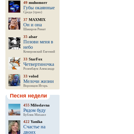
49
muhomorr
Губы окаянные
Среда (трио)
37
MAXMIX
Он и она
Шакиров Ринат
35
alsar
Позови меня в
небо
Кемеровский Евгений
33
StarFox
Четвертиночка
Розенбаум Александр
33
volod
Мелочи жизни
Воронцов Игорь
Песня недели
455
Miloslavna
Рядом буду
Бублик Михаил
422
Yanika
Счастье на
двоих