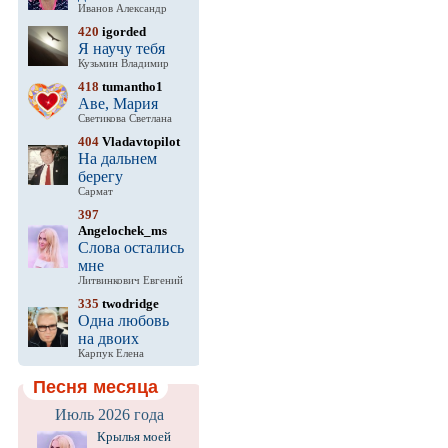
Иванов Александр
420
igorded
Я научу тебя
Кузьмин Владимир
418
tumantho1
Аве, Мария
Светикова Светлана
404
Vladavtopilot
На дальнем
берегу
Сармат
397
Angelochek_ms
Слова остались
мне
Литвинкович Евгений
335
twodridge
Одна любовь
на двоих
Карпук Елена
Песня месяца
Июль 2026 года
Крылья моей