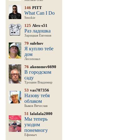
146
PITT
What Can I Do
Smokie
125
Alex-s51
Раз ладошка
Зарицкая Евгения
79
sulehov
Я куплю тебе
дом
Лесоповал
76
akononov6690
В городском
саду
Трошин Владимир
53
vas707356
Назову тебя
облаком
Быков Вячеслав
51
lalalala2000
Мы теперь
уходим
понемногу
Ефимыч