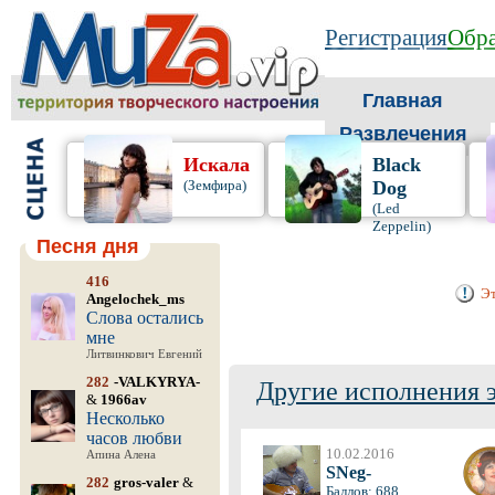
Регистрация
Обра
Главная
Развлечения
Искала
Black
(Земфира)
Dog
(Led
Zeppelin)
Песня дня
416
Эт
Angelochek_ms
Слова остались
мне
Литвинкович Евгений
282
-VALKYRYA-
Другие исполнения 
&
1966av
Несколько
часов любви
10.02.2016
Апина Алена
SNeg-
282
gros-valer
&
Баллов: 688