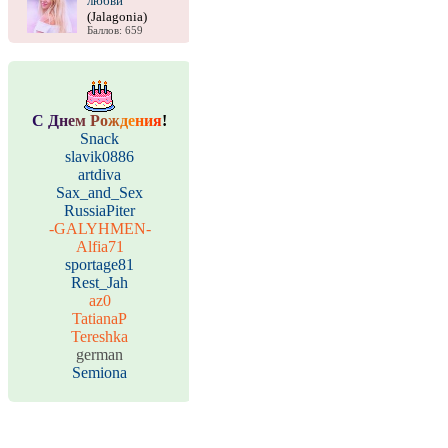
любви
(Jalagonia)
Баллов: 659
С
Д
н
е
м
Р
о
ж
д
е
н
и
я
!
Snack
slavik0886
artdiva
Sax_and_Sex
RussiaPiter
-GALYHMEN-
Alfia71
sportage81
Rest_Jah
az0
TatianaP
Tereshka
german
Semiona