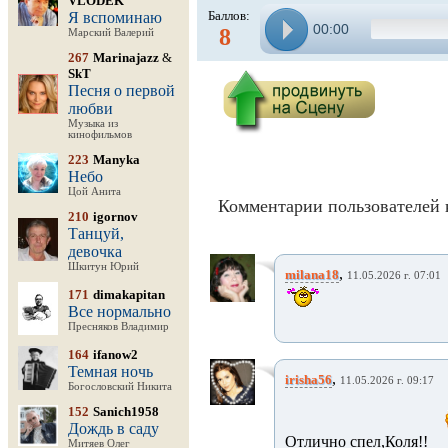
VLODEK
Баллов:
Я вспоминаю
00:00
8
Марский Валерий
267
Marinajazz
&
SkT
Песня о первой
любви
Музыка из
кинофильмов
223
Manyka
Небо
Цой Анита
Комментарии пользователей 
210
igornov
Танцуй,
девочка
Шкитун Юрий
,
milana18
11.05.2026 г. 07:01
171
dimakapitan
Все нормально
Пресняков Владимир
164
ifanow2
Темная ночь
,
irisha56
11.05.2026 г. 09:17
Богословский Никита
152
Sanich1958
Дождь в саду
Отлично спел,Коля!!
Митяев Олег