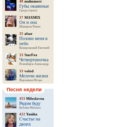
49
muhomorr
Губы окаянные
Среда (трио)
37
MAXMIX
Он и она
Шакиров Ринат
35
alsar
Позови меня в
небо
Кемеровский Евгений
33
StarFox
Четвертиночка
Розенбаум Александр
33
volod
Мелочи жизни
Воронцов Игорь
Песня недели
455
Miloslavna
Рядом буду
Бублик Михаил
422
Yanika
Счастье на
двоих