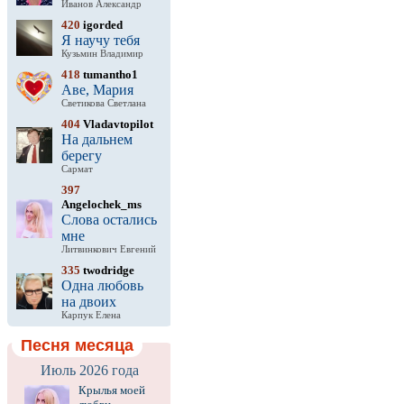
Иванов Александр
420
igorded
Я научу тебя
Кузьмин Владимир
418
tumantho1
Аве, Мария
Светикова Светлана
404
Vladavtopilot
На дальнем
берегу
Сармат
397
Angelochek_ms
Слова остались
мне
Литвинкович Евгений
335
twodridge
Одна любовь
на двоих
Карпук Елена
Песня месяца
Июль 2026 года
Крылья моей