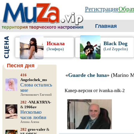
Регистрация
Обрат
Главная
Искала
Black Dog
(Земфира)
(Led Zeppelin)
Песня дня
«
Guarde che luna
» (Marino M
416
Angelochek_ms
Слова остались
мне
Кавер-версия от
ivanka-nik-2
Литвинкович Евгений
282
-VALKYRYA-
&
1966av
Несколько
часов любви
Апина Алена
282
gros-valer
&