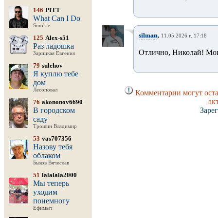
146
PITT
What Can I Do
Smokie
,
silman
11.05.2026 г. 17:18
125
Alex-s51
Раз ладошка
Отлично, Николай! Мои 
Зарицкая Евгения
79
sulehov
Я куплю тебе
дом
Лесоповал
Комментарии могут оста
ак
76
akononov6690
В городском
Заре
саду
Трошин Владимир
53
vas707356
Назову тебя
облаком
Быков Вячеслав
51
lalalala2000
Мы теперь
уходим
понемногу
Ефимыч