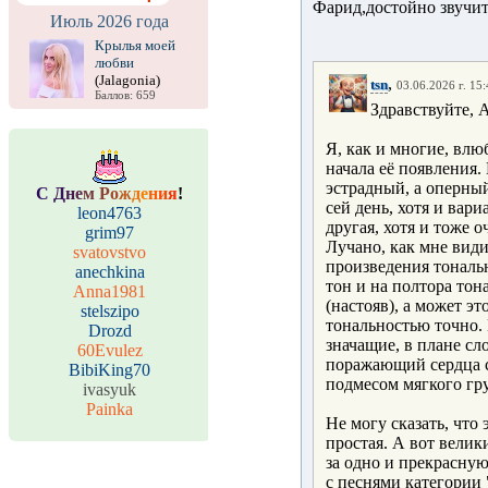
Фарид,достойно звучит
Июль 2026 года
Крылья моей
любви
(Jalagonia)
,
tsn
03.06.2026 г. 15
Баллов: 659
Здравствуйте, 
Я, как и многие, влю
начала её появления. 
эстрадный, а оперный
С
Д
н
е
м
Р
о
ж
д
е
н
и
я
!
сей день, хотя и вари
leon4763
другая, хотя и тоже о
grim97
Лучано, как мне види
svatovstvo
произведения тональн
anechkina
тон и на полтора тон
Anna1981
(настояв), а может эт
stelszipo
тональностью точно.
Drozd
значащие, в плане сл
60Evulez
поражающий сердца с
BibiKing70
подмесом мягкого гру
ivasyuk
Painka
Не могу сказать, что
простая. А вот велик
за одно и прекрасную
с песнями категории 