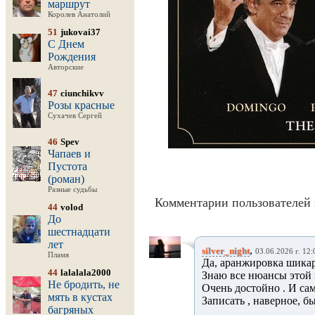
маршрут
Королев Анатолий
51
jukovai37
С Днем
Рождения
Авторские
47
ciunchikvv
Розы красные
Сухачев Сергей
46
Spev
Чапаев и
Пустота
(роман)
Разные судьбы
Комментарии пользователей 
44
volod
До
шестнадцати
лет
,
silver_night
03.06.2026 г. 12:
Пламя
Да, аранжировка шикар
44
lalalala2000
Знаю все нюансы этой п
Не бродить, не
Очень достойно . И сам
мять в кустах
Записать , наверное, б
багряных