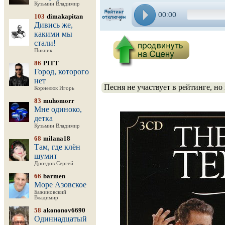
Кузьмин Владимир
00:00
103
dimakapitan
Дивись же,
какими мы
стали!
Пикник
86
PITT
Город, которого
нет
Песня не участвует в рейтинге, но
Корнелюк Игорь
83
muhomorr
Мне одиноко,
детка
Кузьмин Владимир
68
milana18
Там, где клён
шумит
Дроздов Сергей
66
barmen
Море Азовское
Бажиновский
Владимир
58
akononov6690
Одиннадцатый