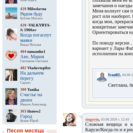
Похвалы меня не вп
Мон Алиса
замечания и наезды
429
Miloslavna
Меня волнует сам п
Рядом буду
рост или наоборот.
Бублик Михаил
когда мои, прекрас
420
-VALKYRYA-
конкретные замеча
&
1966av
Ориентироваться на
Когда погаснут
маяки
По поводу версии ,
Влади Наталья
вариант у Лары Фаб
404
tumantho1
исполнении на конц
Аве, Мария
Светикова Светлана
402
Vladavtopilot
На дальнем
,
Ivan02
04.06.2
берегу
Сармат
Светлана, б
399
Yanika
Счастье на
двоих
Иванов Александр
363
ifanow2
Город
,
singerin
03.06.2026 г. 12:43
Кукин Юрий
Сложная вещица и ка
Карузо!Когда-то и я ре
Песня месяца