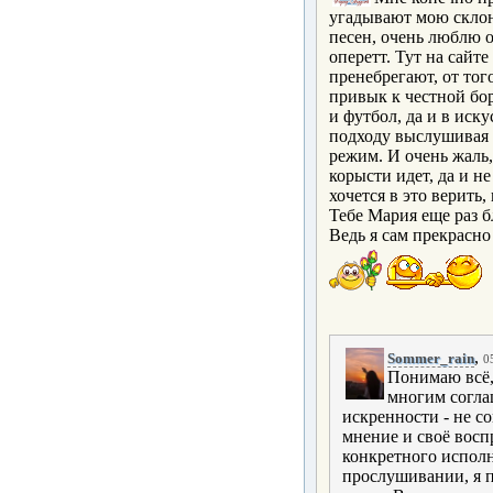
угадывают мою склон
песен, очень люблю о
оперетт. Тут на сайт
пренебрегают, от тог
привык к честной бор
и футбол, да и в иск
подходу выслушивая к
режим. И очень жаль, 
корысти идет, да и не
хочется в это верить,
Тебе Мария еще раз б
Ведь я сам прекрасн
,
Sommer_rain
0
Понимаю всё,
многим соглаш
искренности - не с
мнение и своё восп
конкретного исполн
прослушивании, я п