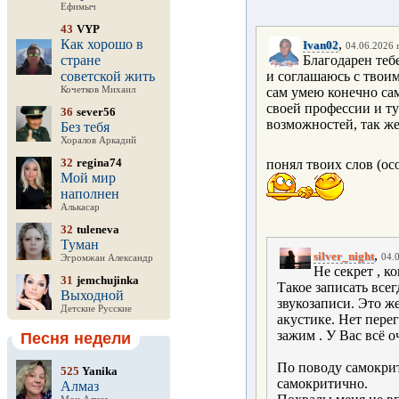
Ефимыч
43
VYP
Как хорошо в
,
Ivan02
04.06.2026 г
стране
Благодарен теб
советской жить
и соглашаюсь с твоим
Кочетков Михаил
сам умею конечно сам
своей профессии и ту
36
sever56
возможностей, так же
Без тебя
Хоралов Аркадий
32
regina74
понял твоих слов (осо
Мой мир
наполнен
Алькасар
32
tuleneva
Туман
,
silver_night
04.0
Эгромжан Александр
Не секрет , к
31
jemchujinka
Такое записать все
Выходной
звукозаписи. Это ж
Детские Русские
акустике. Нет пере
зажим . У Вас всё о
Песня недели
По поводу самокрит
525
Yanika
самокритично.
Алмаз