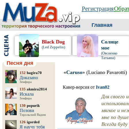
Регистрация
Обрат
Главная
Black Dog
Солнце
(Led Zeppelin)
мое
(Овсиенко
Татьяна)
Песня дня
«
Caruso
» (Luciano Pavarotti)
152
bagira70
Доказано
Земфира
Кавер-версия от
Ivan02
135
akmira2814
Искала
Для своего 
Земфира
использовал
130
popurik
мягкое и не
Позови
Тирольский Вадим
мне по душе
126
igorded
Всегда буду
Я научу тебя