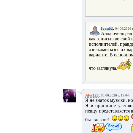
,
Ivan02
04.06.2026 г
Алла очень рад
как записываю свой 
исполнителей, правда 
ознакомиться с их ва
варианте. В основном
что заглянула.
,
Alvi123
03.06.2026 г. 19:04
Я не знаток музыки, н
Я в принципе улетаю 
певцу представляется 
бы во сне!