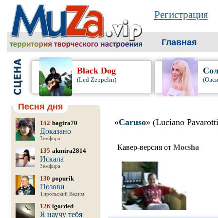
Регистрация
Главная
Black Dog
Сол
(Led Zeppelin)
(Овси
Песня дня
«
Caruso
» (Luciano Pavarotti
152
bagira70
Доказано
Земфира
Кавер-версия от
Mocsha
135
akmira2814
Искала
Земфира
130
popurik
Позови
Тирольский Вадим
126
igorded
Я научу тебя