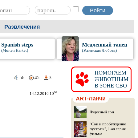
Развлечения
Spanish steps
Медленный танец
(Morten Harket)
(Успенская Любовь)
ПОМОГАЕМ
56
45
3
ЖИВОТНЫМ
В ЗОНЕ СВО
06
14.12.2016 10
ART-Ланчи
Чудесный сон
"Сон и пробуждение
пустоты", 1-ая серия
фильма