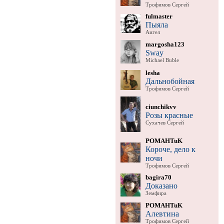
Трофимов Сергей
fulmaster
Пыяла
Аигел
margosha123
Sway
Michael Buble
lesha
Дальнобойная
Трофимов Сергей
ciunchikvv
Розы красные
Сухачев Сергей
POMAHTuK
Короче, дело к
ночи
Трофимов Сергей
bagira70
Доказано
Земфира
POMAHTuK
Алевтина
Трофимов Сергей