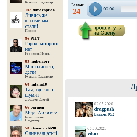
Кузьмин Владимир
Баллов:
00:00
24
103
dimakapitan
Дивись же,
какими мы
стали!
Пикник
86
PITT
Город, которого
нет
Корнелюк Игорь
83
muhomorr
Мне одиноко,
детка
Кузьмин Владимир
68
milana18
Д
Там, где клён
шумит
Дроздов Сергей
02.05.2020
66
barmen
dragpush
Море Азовское
Баллов: 952
Бажиновский
Владимир
58
akononov6690
06.03.2023
Одиннадцатый
vikor