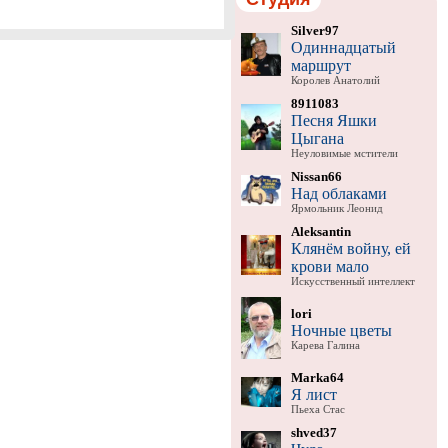
Silver97
Одиннадцатый
маршрут
Королев Анатолий
8911083
Песня Яшки
Цыгана
Неуловимые мстители
Nissan66
Над облаками
Ярмольник Леонид
Aleksantin
Клянём войну, ей
крови мало
Искусственный интеллект
lori
Ночные цветы
Карева Галина
Marka64
Я лист
Пьеха Стас
shved37