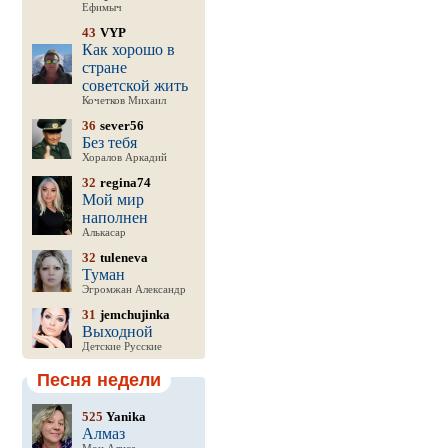
Ефимыч
43
VYP
Как хорошо в
стране
советской жить
Кочетков Михаил
36
sever56
Без тебя
Хоралов Аркадий
32
regina74
Мой мир
наполнен
Алькасар
32
tuleneva
Туман
Эгромжан Александр
31
jemchujinka
Выходной
Детские Русские
Песня недели
525
Yanika
Алмаз