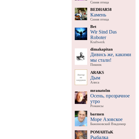
Синяя птица
BEDHAR58
Камень
Синяя птица
Bet
Wir Sind Das
Roboter
Kraftwerk
dimakapitan
Дивись же, какими
мы стали!
Пикник
ARAKS
Дым
Алиса
mranatolm
Осень, прозрачное
утро
Романсы
barmen
Море Азовское
Бажиновский Владимир
POMAHTuK
Рыбалка