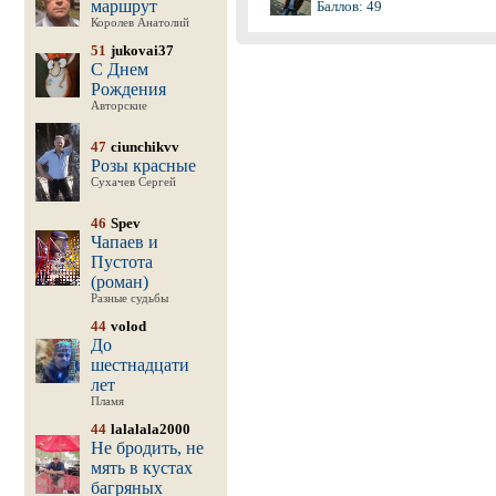
маршрут
Баллов: 49
Королев Анатолий
51
jukovai37
С Днем
Рождения
Авторские
47
ciunchikvv
Розы красные
Сухачев Сергей
46
Spev
Чапаев и
Пустота
(роман)
Разные судьбы
44
volod
До
шестнадцати
лет
Пламя
44
lalalala2000
Не бродить, не
мять в кустах
багряных