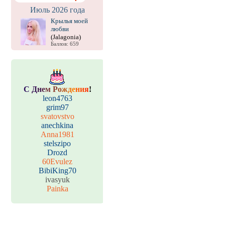
Июль 2026 года
Крылья моей
любви
(Jalagonia)
Баллов: 659
С
Д
н
е
м
Р
о
ж
д
е
н
и
я
!
leon4763
grim97
svatovstvo
anechkina
Anna1981
stelszipo
Drozd
60Evulez
BibiKing70
ivasyuk
Painka