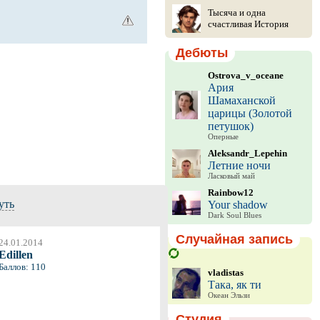
Тысяча и одна
счастливая История
Дебюты
Ostrova_v_oceane
Ария
Шамаханской
царицы (Золотой
петушок)
Оперные
Aleksandr_Lepehin
Летние ночи
Ласковый май
Rainbow12
уть
Your shadow
Dark Soul Blues
Случайная запись
24.01.2014
Edillen
Баллов: 110
vladistas
Така, як ти
Океан Эльзи
Студия