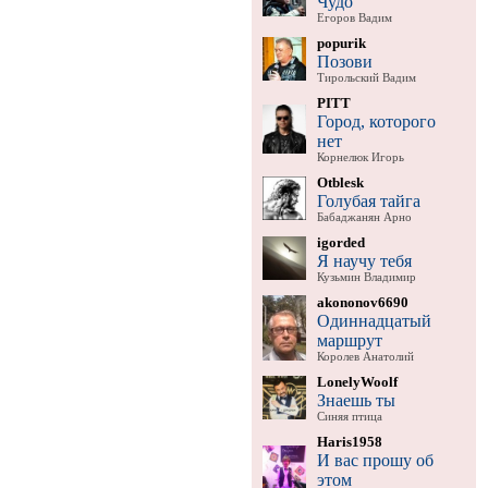
Чудо
Егоров Вадим
popurik
Позови
Тирольский Вадим
PITT
Город, которого
нет
Корнелюк Игорь
Otblesk
Голубая тайга
Бабаджанян Арно
igorded
Я научу тебя
Кузьмин Владимир
akononov6690
Одиннадцатый
маршрут
Королев Анатолий
LonelyWoolf
Знаешь ты
Синяя птица
Haris1958
И вас прошу об
этом