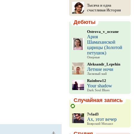
Тысяча и одна
счастливая История
Дебюты
Ostrova_v_oceane
Ария
Шамаханской
царицы (Золотой
петушок)
Оперные
Aleksandr_Lepehin
Летние ночи
Ласковый май
Rainbow12
Your shadow
Dark Soul Blues
Случайная запись
7vlad3
Ах, этот вечер
Боярский Михаил
Студия