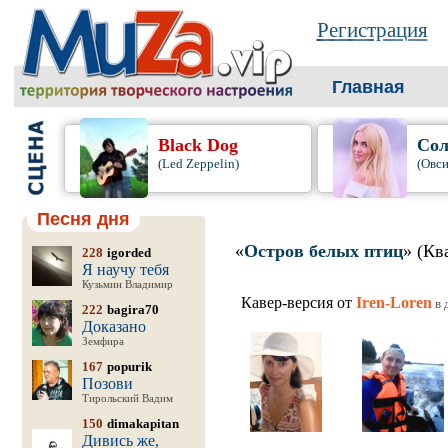
Регистрация
Главная
Black Dog
Сол
(Led Zeppelin)
(Овси
Песня дня
«
Остров белых птиц
» (Кв
228
igorded
Я научу тебя
Кузьмин Владимир
Кавер-версия от
Iren-Loren
в 
222
bagira70
Доказано
Земфира
167
popurik
Позови
Тирольский Вадим
150
dimakapitan
Дивись же,