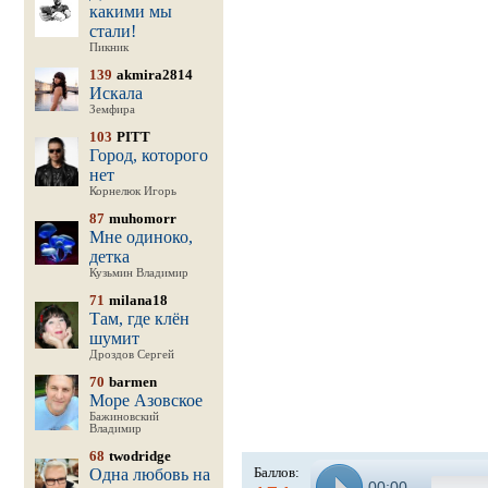
какими мы
стали!
Пикник
139
akmira2814
Искала
Земфира
103
PITT
Город, которого
нет
Корнелюк Игорь
87
muhomorr
Мне одиноко,
детка
Кузьмин Владимир
71
milana18
Там, где клён
шумит
Дроздов Сергей
70
barmen
Море Азовское
Бажиновский
Владимир
68
twodridge
Баллов:
Одна любовь на
00:00