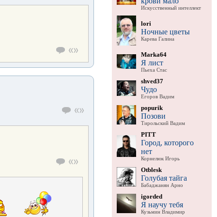
крови мало
Искусственный интеллект
lori
Ночные цветы
Карева Галина
Marka64
Я лист
Пьеха Стас
shved37
Чудо
Егоров Вадим
popurik
Позови
Тирольский Вадим
PITT
Город, которого
нет
Корнелюк Игорь
Otblesk
Голубая тайга
Бабаджанян Арно
igorded
Я научу тебя
Кузьмин Владимир