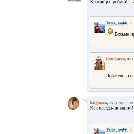
Красавцы, ребята!
,
Tatar_malai
05
Весьма п
,
Iren-Loren
06.1
Лейлочка, сп
,
kolginova
05.11.2022 г. 18
Как всегда-шикарно!
,
Tatar_malai
05