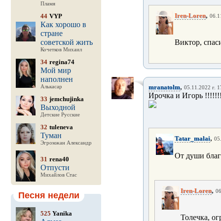
Пламя
,
Iren-Loren
44
VYP
06.1
Как хорошо в
стране
советской жить
Виктор, спас
Кочетков Михаил
34
regina74
Мой мир
наполнен
,
mranatolm
Алькасар
05.11.2022 г. 1
Ирочка и Игорь !!!!!!
33
jemchujinka
Выходной
Детские Русские
32
tuleneva
Туман
,
Tatar_malai
05
Эгромжан Александр
От души бла
31
rena40
Отпусти
Михайлов Стас
,
Iren-Loren
06
Песня недели
525
Yanika
Толечка, ог