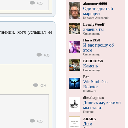
akononov6690
Одиннадцатый
маршрут
Королев Анатолий
LonelyWoolf
Знаешь ты
лнении, хотя услышал её
Синяя птица
Haris1958
И вас прошу об
этом
Синяя птица
BEDHAR58
Камень
Синяя птица
Bet
Wir Sind Das
Roboter
Kraftwerk
dimakapitan
Дивись же, какими
мы стали!
Пикник
ARAKS
Дым