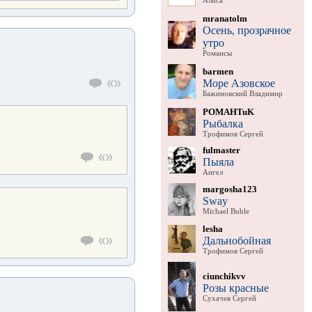
Алиса
mranatolm
Осень, прозрачное
утро
Романсы
barmen
Море Азовское
Бажиновский Владимир
POMAHTuK
Рыбалка
Трофимов Сергей
fulmaster
Пыяла
Аигел
margosha123
Sway
Michael Buble
lesha
Дальнобойная
Трофимов Сергей
ciunchikvv
Розы красные
Сухачев Сергей