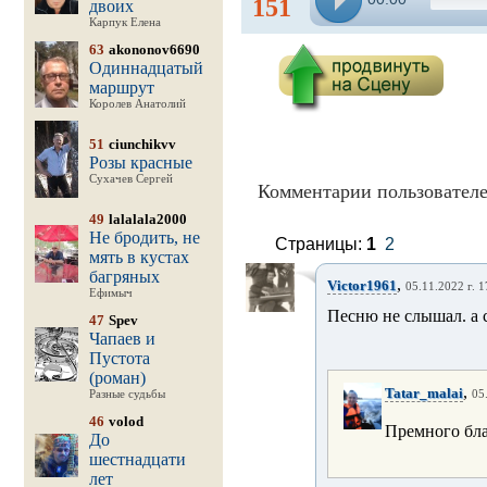
151
двоих
Карпук Елена
63
akononov6690
Одиннадцатый
маршрут
Королев Анатолий
51
ciunchikvv
Розы красные
Сухачев Сергей
Комментарии пользователе
49
lalalala2000
Не бродить, не
Страницы:
1
2
мять в кустах
багряных
,
Victor1961
05.11.2022 г. 1
Ефимыч
Песню не слышал. а с
47
Spev
Чапаев и
Пустота
(роман)
,
Tatar_malai
Разные судьбы
05
46
volod
Премного бл
До
шестнадцати
лет