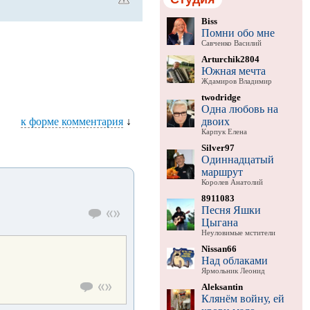
Biss
Помни обо мне
Савченко Василий
Arturchik2804
Южная мечта
Ждамиров Владимир
twodridge
Одна любовь на
двоих
к форме комментария
↓
Карпук Елена
Silver97
Одиннадцатый
маршрут
Королев Анатолий
8911083
Песня Яшки
Цыгана
Неуловимые мстители
Nissan66
Над облаками
Ярмольник Леонид
Aleksantin
Клянём войну, ей