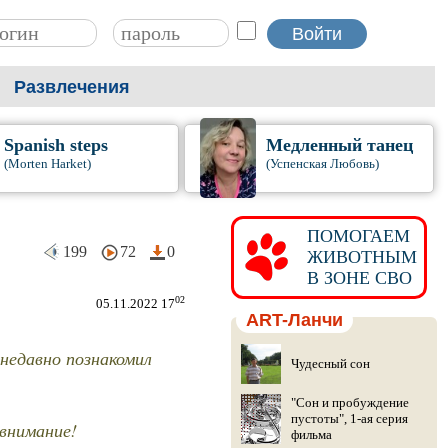
Развлечения
Spanish steps
Медленный танец
(Morten Harket)
(Успенская Любовь)
ПОМОГАЕМ
199
72
0
ЖИВОТНЫМ
В ЗОНЕ СВО
02
05.11.2022 17
ART-Ланчи
 недавно познакомил
Чудесный сон
"Сон и пробуждение
пустоты", 1-ая серия
 внимание!
фильма