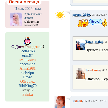
Песня месяца
Июль 2026 года
Крылья моей
,
serega_2010
05.11.2022 г.
любви
(Jalagonia)
Баллов: 659
,
Tatar_malai
05
С
Д
н
е
м
Р
о
ж
д
е
н
и
я
!
Привет, Сере
leon4763
grim97
svatovstvo
anechkina
Anna1981
,
Iren-Loren
06.1
stelszipo
Drozd
Спасибо, Сер
60Evulez
BibiKing70
ivasyuk
Painka
,
leila08
05.11.2022 г. 17:57