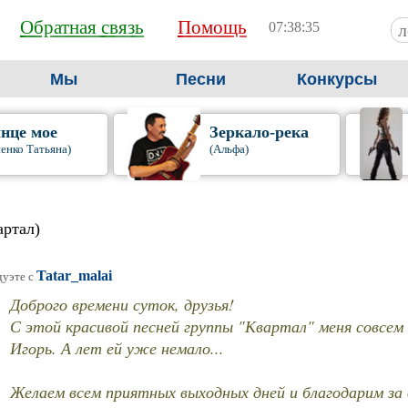
Обратная связь
Помощь
07:38:36
Мы
Песни
Конкурсы
нце мое
Зеркало-река
енко Татьяна)
(Альфа)
артал)
Tatar_malai
дуэте c
Доброго времени суток, друзья!
С этой красивой песней группы "Квартал" меня совсем
Игорь. А лет ей уже немало...
Желаем всем приятных выходных дней и благодарим за