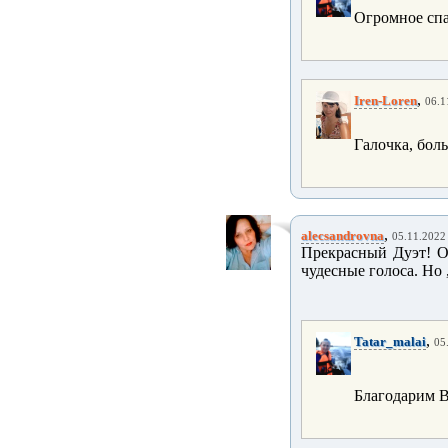
Огромное спа
,
Iren-Loren
06.1
Галочка, бол
,
alecsandrovna
05.11.2022 
Прекрасный Дуэт! О
чудесные голоса. Но ,
,
Tatar_malai
05
Благодарим В