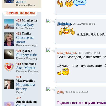
жизни
Воронцов Игорь
Песня недели
455
Miloslavna
,
Shalushka
Рядом буду
06.12.2019 г. 19:51
Бублик Михаил
422
Yanika
АНДЖЕЛА ВЫСШ
Счастье на
двоих
Иванов Александр
420
igorded
,
lena_chka_54
06.12.2019 г. 19:54
Я научу тебя
Вот и молодец, Анжелочка, ч
Кузьмин Владимир
418
tumantho1
Думаю, что путешествие 
Аве, Мария
Светикова Светлана
404
Vladavtopilot
На дальнем
берегу
,
Nola
06.12.2019 г. 20:02
Сармат
397
Angelochek_ms
Редкая гостья с изумительн
Слова