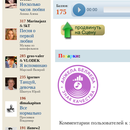
Несколько
Баллов:
часов любви
00:00
175
Апина Алена
317
Marinajazz
&
SkT
Песня о
первой
любви
Музыка из
кинофильмов
П
о
д
а
р
к
и
:
285
gros-valer
&
VLODEK
Я вспоминаю
Марский Валерий
235
igornov
Танцуй,
девочка
Шкитун Юрий
196
dimakapitan
Все
нормально
Пресняков
Владимир
Комментарии пользователей к 
191
ifanow2