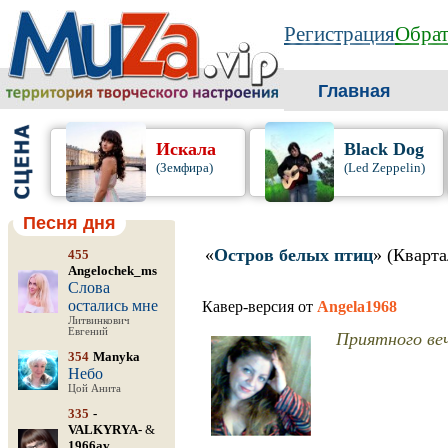
Регистрация
Обрат
Главная
Искала
Black Dog
(Земфира)
(Led Zeppelin)
Песня дня
«
Остров белых птиц
» (Кварта
455
Angelochek_ms
Слова
остались мне
Кавер-версия от
Angela1968
Литвинкович
Евгений
Приятного веч
354
Manyka
Небо
Цой Анита
335
-
VALKYRYA-
&
1966av