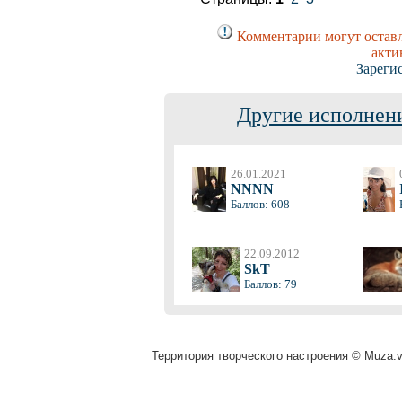
Комментарии могут оставл
акти
Зареги
Другие исполнени
26.01.2021
NNNN
Баллов: 608
22.09.2012
SkT
Баллов: 79
Территория творческого настроения © Muza.vi