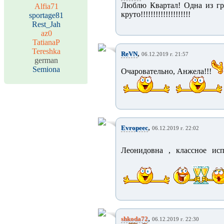
Люблю Квартал! Одна из гр
Alfia71
круто!!!!!!!!!!!!!!!!!!!!
sportage81
Rest_Jah
az0
TatianaP
Tereshka
,
ReVN
06.12.2019 г. 21:57
german
Semiona
Очаровательно, Анжела!!!
,
Evropeec
06.12.2019 г. 22:02
Леонидовна , классное ис
,
shkoda72
06.12.2019 г. 22:30