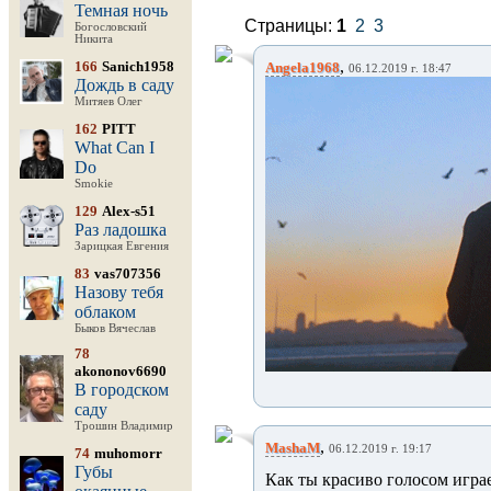
Темная ночь
Страницы:
1
2
3
Богословский
Никита
,
166
Sanich1958
Angela1968
06.12.2019 г. 18:47
Дождь в саду
Митяев Олег
162
PITT
What Can I
Do
Smokie
129
Alex-s51
Раз ладошка
Зарицкая Евгения
83
vas707356
Назову тебя
облаком
Быков Вячеслав
78
akononov6690
В городском
саду
Трошин Владимир
,
MashaM
06.12.2019 г. 19:17
74
muhomorr
Губы
Как ты красиво голосом игра