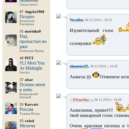
окаянные
Среда (трио)
67
Angela1968
Поздно
,
Vocalist
06.12.2019 г. 19:25
Бужинская
Екатерина
Изумительный голос
51
marinka9
Над
пропастью во
соловушки
ржи
Аллегрова Ирина
48
PITT
I'Ll Meet You
,
zhanatas25
06.12.2019 г. 19:29
At Midnight
Smokie
Анжела )))
Отменное испо
37
alsar
Позови меня
в небо
Кемеровский
Евгений
,
---Eleno4ka---
06.12.2019 г. 19:48
35
Karvaiv
Россия
Анжельчик, привет!!!
Тальков Игорь
твой шикарный голос станови
35
volod
Мелочи
Очень красивая песенка и 