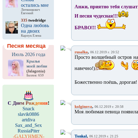
остались мне
Анжи, приятно тебя слушать
Литвинкович
Евгений
И песня чудесная!!!
335
twodridge
Одна любовь
БРАВО!!!
на двоих
Карпук Елена
Песня месяца
,
rusalka
06.12.2019 г. 20:52
Июль 2026 года
Просто волшебный остров на
Крылья
моей любви
навечно!)
(Jalagonia)
Баллов: 659
Божественно поёшь, дорогая
С
Д
н
е
м
Р
о
ж
д
е
н
и
я
!
,
kolginova
06.12.2019 г. 20:58
Snack
Моя любимая певица появилась
slavik0886
artdiva
Sax_and_Sex
RussiaPiter
,
-GALYHMEN-
Tonkal
06.12.2019 г. 21:25