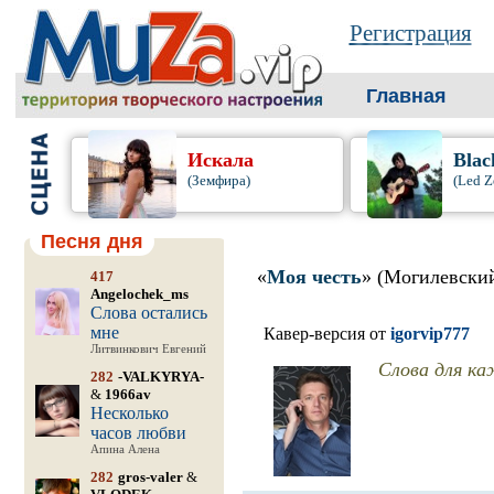
Регистрация
Главная
Искала
Blac
(Земфира)
(Led Z
Песня дня
«
Моя честь
» (Могилевски
417
Angelochek_ms
Слова остались
мне
Кавер-версия от
igorvip777
Литвинкович Евгений
Слова для каж
282
-VALKYRYA-
&
1966av
Несколько
часов любви
Апина Алена
282
gros-valer
&