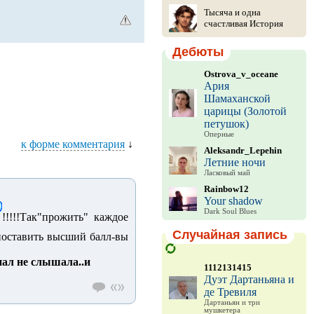
Тысяча и одна
счастливая История
Дебюты
Ostrova_v_oceane
Ария
Шамаханской
царицы (Золотой
петушок)
Оперные
к форме комментария
↓
Aleksandr_Lepehin
Летние ночи
Ласковый май
Rainbow12
Your shadow
Dark Soul Blues
!!!!!Так"прожить" каждое
Случайная запись
(поставить высший балл-вы
нал не слышала..и
1112131415
Дуэт Дартаньяна и
де Тревиля
Дартаньян и три
мушкетера