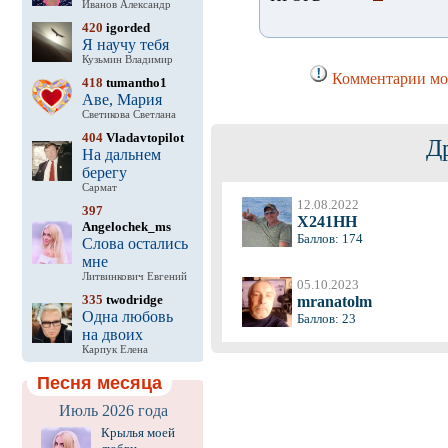
Иванов Александр
420
igorded
Я научу тебя
Кузьмин Владимир
Комментарии мог
418
tumantho1
Аве, Мария
Светикова Светлана
404
Vladavtopilot
Д
На дальнем
берегу
Сармат
12.08.2022
397
X241HH
Angelochek_ms
Баллов: 174
Слова остались
мне
Литвинкович Евгений
05.10.2023
335
twodridge
mranatolm
Одна любовь
Баллов: 23
на двоих
Карпук Елена
Песня месяца
Июль 2026 года
Крылья моей