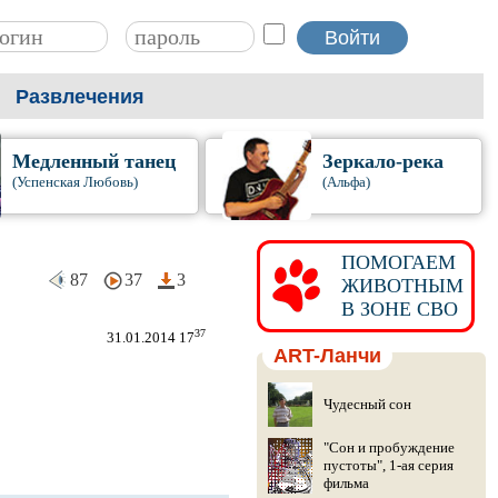
Развлечения
Медленный танец
Зеркало-река
(Успенская Любовь)
(Альфа)
ПОМОГАЕМ
87
37
3
ЖИВОТНЫМ
В ЗОНЕ СВО
37
31.01.2014 17
ART-Ланчи
Чудесный сон
"Сон и пробуждение
пустоты", 1-ая серия
фильма