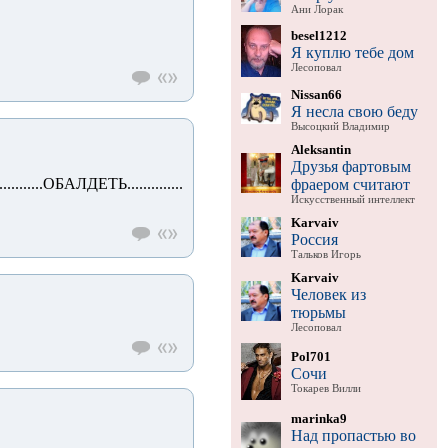
Ани Лорак
besel1212
Я куплю тебе дом
Лесоповал
Nissan66
Я несла свою беду
Высоцкий Владимир
Aleksantin
Друзья фартовым
...ОБАЛДЕТЬ..............
фраером считают
Искусственный интеллект
Karvaiv
Россия
Тальков Игорь
Karvaiv
Человек из
тюрьмы
Лесоповал
Pol701
Сочи
Токарев Вилли
marinka9
Над пропастью во