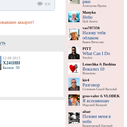
ржи
Аллегрова Ирина
Manyka
Небо
Цой Анита
овавшие аккаунт!
vas707356
Назову тебя
облаком
уть
Быков Вячеслав
PITT
What Can I Do
12.08.2015
Smokie
X241HH
Lenochka
&
Dashina
Баллов: 50
Вокализ 10
Вокализы
kir4
Разговор
Соловьев-Седой Василий
gros-valer
&
VLODEK
Я вспоминаю
Марский Валерий
alsar
Позови меня в
небо
Кемеровский Евгений