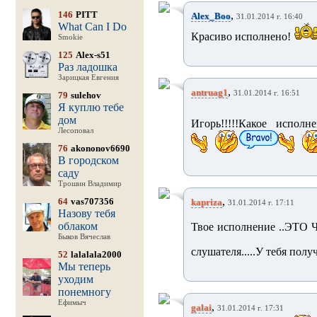
146
PITT
,
Alex_Boo
31.01.2014 г. 16:40
What Can I Do
Красиво исполнено!
Smokie
125
Alex-s51
Раз ладошка
Зарицкая Евгения
,
antruag1
31.01.2014 г. 16:51
79
sulehov
Я куплю тебе
дом
Игорь!!!!!Какое исполн
Лесоповал
76
akononov6690
В городском
саду
Трошин Владимир
,
64
vas707356
kapriza
31.01.2014 г. 17:11
Назову тебя
облаком
Твое исполнение ..ЭТО Ч
Быков Вячеслав
слушателя.....У тебя полу
52
lalalala2000
Мы теперь
уходим
понемногу
Ефимыч
,
galai
31.01.2014 г. 17:31