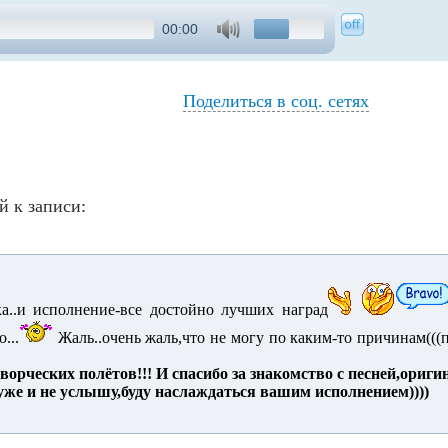
00:00
Поделиться в соц. сетях
й к записи:
ыка..и исполнение-все достойно лучших наград
о...
Жаль..очень жаль,что не могу по каким-то причинам((
орческих полётов!!! И спасибо за знакомство с песней,ориги
 уже и не услышу,буду наслаждаться вашим исполнением))))