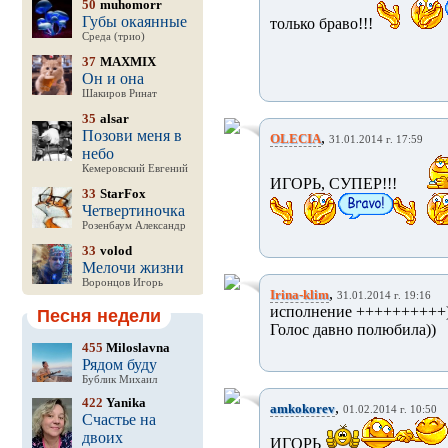
50
muhomorr
Губы окаянные
только браво!!!
Среда (трио)
37
MAXMIX
Он и она
Шакиров Ринат
35
alsar
Позови меня в
,
OLECIA
31.01.2014 г. 17:59
небо
Кемеровский Евгений
ИГОРЬ, СУПЕР!!!
33
StarFox
Четвертиночка
Розенбаум Александр
33
volod
Мелочи жизни
Воронцов Игорь
,
Irina-klim
31.01.2014 г. 19:16
исполнение ++++++++++
Песня недели
Голос давно полюбила))
455
Miloslavna
Рядом буду
Бублик Михаил
422
Yanika
,
amkokorev
01.02.2014 г. 10:50
Счастье на
двоих
ИГОРЬ