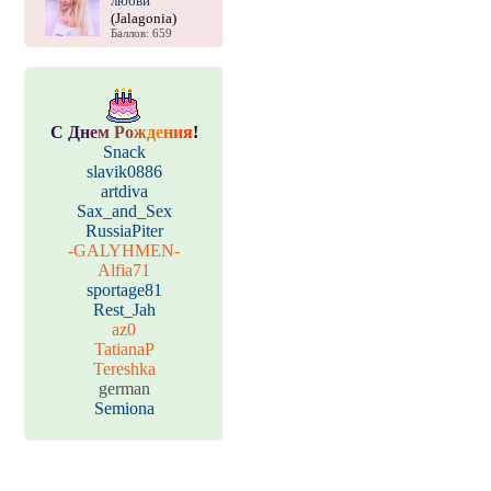
любви
(Jalagonia)
Баллов: 659
С
Д
н
е
м
Р
о
ж
д
е
н
и
я
!
Snack
slavik0886
artdiva
Sax_and_Sex
RussiaPiter
-GALYHMEN-
Alfia71
sportage81
Rest_Jah
az0
TatianaP
Tereshka
german
Semiona