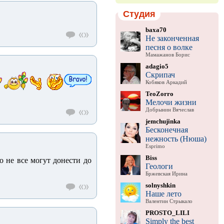
Студия
baxa70
Не законченная
песня о волке
Мамажанов Борис
adagio5
Скрипач
Кобяков Аркадий
TeoZorro
Мелочи жизни
Добрынин Вячеслав
jemchujinka
Бесконечная
нежность (Нюша)
Esprimo
Biss
 не все могут донести до
Геологи
Бржевская Ирина
solnyshkin
Наше лето
Валентин Стрыкало
PROSTO_LILI
Simply the best