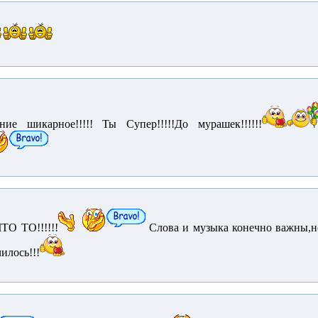
ение шикарное!!!!! Ты Супер!!!!!До мурашек!!!!!!
ТО ТО!!!!!!
Слова и музыка конечно важны,но
чилось!!!