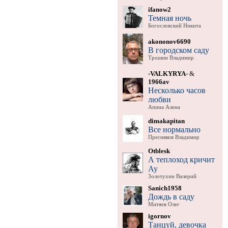
ifanow2
Темная ночь
Богословский Никита
akononov6690
В городском саду
Трошин Владимир
-VALKYRYA-
&
1966av
Несколько часов
любви
Апина Алена
dimakapitan
Все нормально
Пресняков Владимир
Otblesk
А теплоход кричит
Ау
Золотухин Валерий
Sanich1958
Дождь в саду
Митяев Олег
igornov
Танцуй, девочка