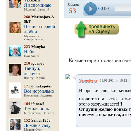
VLODEK
Баллов:
Я вспоминаю
00:00
53
Марский Валерий
268
Marinajazz
&
SkT
Песня о первой
любви
Музыка из
кинофильмов
223
Manyka
Небо
Цой Анита
Комментарии пользователе
210
igornov
Танцуй,
девочка
Шкитун Юрий
,
Voronkova
31.01.2014 г. 16:12
171
dimakapitan
Игорь....и слова..и муз
Все нормально
Пресняков Владимир
слово текста....-это ..что-т
164
ifanow2
этого заслуживаете!!!
Темная ночь
От души желаю новых тв
Богословский Никита
почему -то кажется,что
152
Sanich1958
Дождь в саду
Митяев Олег