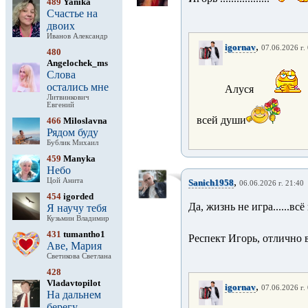
489
Yanika
Счастье на
двоих
Иванов Александр
,
igornav
07.06.2026 г.
480
Angelochek_ms
Слова
остались мне
Алуся
Литвинкович
Евгений
всей души
466
Miloslavna
Рядом буду
Бублик Михаил
459
Manyka
Небо
,
Цой Анита
Sanich1958
06.06.2026 г. 21:40
454
igorded
Да, жизнь не игра......вс
Я научу тебя
Кузьмин Владимир
431
tumantho1
Респект Игорь, отлично 
Аве, Мария
Светикова Светлана
428
Vladavtopilot
,
igornav
07.06.2026 г.
На дальнем
берегу