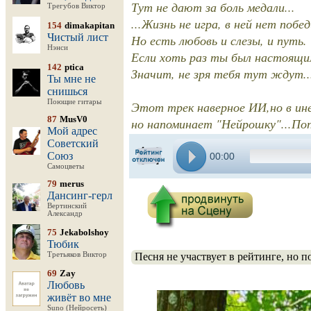
Тут не дают за боль медали...
Трегубов Виктор
...Жизнь не игра, в ней нет побе
154
dimakapitan
Чистый лист
Но есть любовь и слезы, и путь.
Нэнси
Если хоть раз ты был настоящи
142
ptica
Значит, не зря тебя тут ждут..
Ты мне не
снишься
Поющие гитары
Этот трек наверное ИИ,но в инет
87
MusV0
но напоминает "Нейрошку"...Поп
Мой адрес
Советский
Союз
00:00
Самоцветы
79
merus
Дансинг-герл
Вертинский
Александр
75
Jekabolshoy
Тюбик
Третьяков Виктор
Песня не участвует в рейтинге, но 
69
Zay
Любовь
живёт во мне
Suno (Нейросеть)