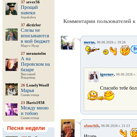
37
sever56
Прощай
навеки
4upakabra
Комментарии пользователей к 
37
dictirlor
Слезы не
вписываются
в мой бюджет
,
merus
06.06.2026 г. 19:26
Марго Нуар
27
mranatolm
А на
Перовском на
базаре
,
igornav
Высоцкий
06.06.2026 г.
Владимир
26
LonelyWoolf
Спасибо тебе бо
Марья
Синяя птица
23
Haris1958
Между мною
и тобою
Синяя птица
,
alunchik
06.06.2026 г. 21:13
Песня недели
Игорь ..................