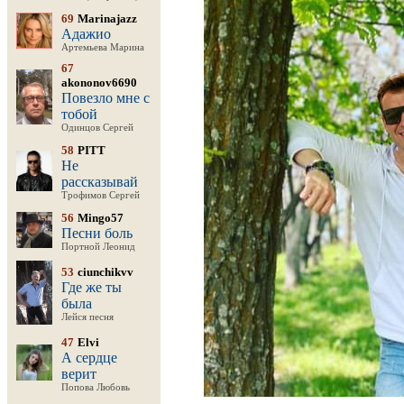
69
Marinajazz
Адажио
Артемьева Марина
67
akononov6690
Повезло мне с
тобой
Одинцов Сергей
58
PITT
Не
рассказывай
Трофимов Сергей
56
Mingo57
Песни боль
Портной Леонид
53
ciunchikvv
Где же ты
была
Лейся песня
47
Elvi
А сердце
верит
Попова Любовь