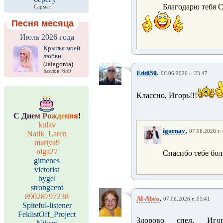
Благодарю тебя 
Сармат
Песня месяца
Июль 2026 года
Крылья моей
любви
(Jalagonia)
Баллов: 659
,
Eddi50
06.06.2026 г. 23:47
Классно, Игорь!!!
С
Д
н
е
м
Р
о
ж
д
е
н
и
я
!
kulav
,
igornav
07.06.2026 г.
Natik_Laren
mariya9
olga27
Спасибо тебе бо
gimenes
victorist
bygel
strongcent
89028797238
,
Al-Abra
07.06.2026 г. 01:41
Spiteful-listener
FeklistOff_Project
Здорово спел, Игор