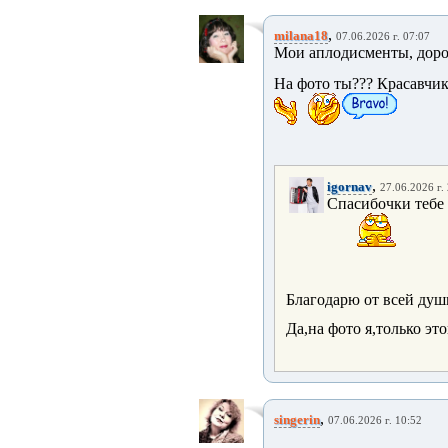
,
milana18
07.06.2026 г. 07:07
Мои аплодисменты, доро
На фото ты??? Красавчик.
,
igornav
27.06.2026 г.
Спасибочки тебе
Благодарю от всей души
Да,на фото я,только эт
,
singerin
07.06.2026 г. 10:52