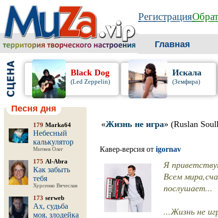
Регистрация
Обрат
Главная
Black Dog
Искала
(Led Zeppelin)
(Земфира)
Песня дня
«
Жизнь не игра
» (Ruslan Soul
179
Marka64
Небесный
калькулятор
Кавер-версия от
igornav
Митяев Олег
175
Al-Abra
Я приветствую
Как забыть
Всем мира,сча
тебя
послушает...
Хурсенко Вячеслав
173
serweb
Ах, судьба
...Жизнь не иг
моя, злодейка