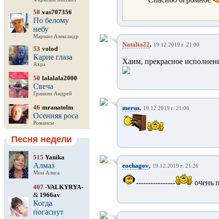
58
vas707356
По белому
небу
Маршал Александр
,
Natalia22
19.12.2019 г. 21:00
53
volod
Карие глаза
Хаим, прекрасное исполнени
Ахра
50
lalalala2000
Свеча
Гранкин Андрей
,
46
mranatolm
merus
19.12.2019 г. 21:06
Осенняя роса
Романсы
Песня недели
515
Yanika
,
Алмаз
eochagov
19.12.2019 г. 21:26
Мон Алиса
----------------
очень п
407
-VALKYRYA-
&
1966av
Когда
погаснут