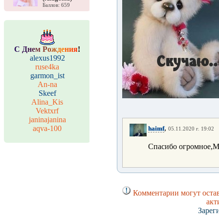
Баллов: 659
С
Д
н
е
м
Р
о
ж
д
е
н
и
я
!
alexus1992
ruse4ka
garmon_ist
An-na
Skeef
Alina_Kis
Vektxrf
janinajanina
,
aqva-100
haimf
05.11.2020 г. 19:02
Спасибо огромное,Ми
Комментарии могут остав
акт
Зарег