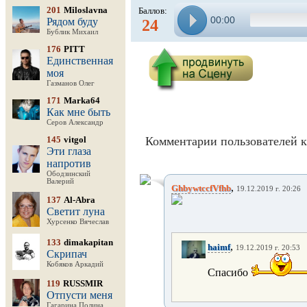
201
Miloslavna
Баллов:
00:00
Рядом буду
24
Бублик Михаил
176
PITT
Единственная
моя
Газманов Олег
171
Marka64
Как мне быть
Серов Александр
145
vitgol
Комментарии пользователей к
Эти глаза
напротив
Ободзинский
Валерий
,
GhbywtccfVfhb
19.12.2019 г. 20:26
137
Al-Abra
Светит луна
Хурсенко Вячеслав
133
dimakapitan
,
haimf
19.12.2019 г. 20:53
Скрипач
Кобяков Аркадий
Спасибо
119
RUSSMIR
Отпусти меня
Гагарина Полина