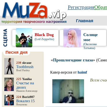
Регистрация
Обрат
Главная
Black Dog
Солнце
(Led Zeppelin)
мое
(Овсиенко
Татьяна)
Песня дня
«
Прошлогодние глаза
» (Сам
239
skvaue
Toothbrush
Brad Paisley
Кавер-версия от
haimf
Всем сча
225
Yanika
Счастье на
двоих
Иванов Александр
224
Boris907
Вокализ 15
Вокализы