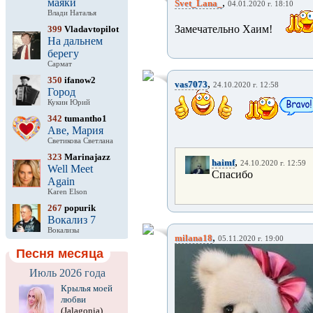
маяки
,
Svet_Lana_
04.01.2020 г. 18:10
Влади Наталья
Замечательно Хаим!
399
Vladavtopilot
На дальнем
берегу
Сармат
350
ifanow2
,
vas7073
24.10.2020 г. 12:58
Город
Кукин Юрий
342
tumantho1
Аве, Мария
Светикова Светлана
323
Marinajazz
,
haimf
24.10.2020 г. 12:59
Well Meet
Спасибо
Again
Karen Elson
267
popurik
Вокализ 7
Вокализы
,
milana18
05.11.2020 г. 19:00
Песня месяца
Июль 2026 года
Крылья моей
любви
(Jalagonia)