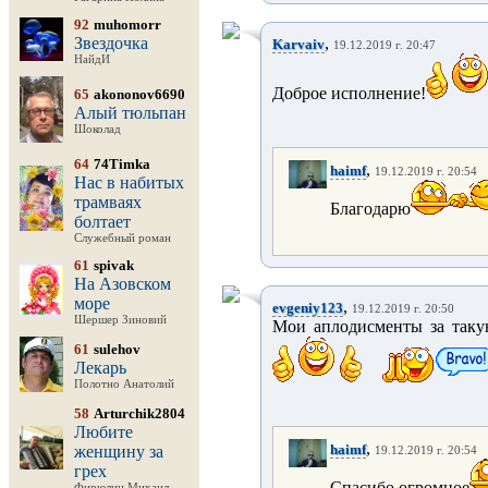
92
muhomorr
Звездочка
,
Karvaiv
19.12.2019 г. 20:47
НайдИ
Доброе исполнение!
65
akononov6690
Алый тюльпан
Шоколад
64
74Timka
,
haimf
19.12.2019 г. 20:54
Нас в набитых
трамваях
Благодарю
болтает
Служебный роман
61
spivak
На Азовском
море
,
evgeniy123
19.12.2019 г. 20:50
Шершер Зиновий
Мои аплодисменты за таку
61
sulehov
Лекарь
Полотно Анатолий
58
Arturchik2804
Любите
,
haimf
женщину за
19.12.2019 г. 20:54
грех
Спасибо огромное
Фирюлин Михаил