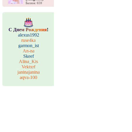
Баллов: 659
С
Д
н
е
м
Р
о
ж
д
е
н
и
я
!
alexus1992
ruse4ka
garmon_ist
An-na
Skeef
Alina_Kis
Vektxrf
janinajanina
aqva-100