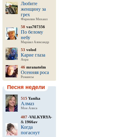
Любите
женщину за
грех
Фирюлин Михаил
58
vas707356
По белому
небу
Маршал Александр
53
volod
Карие глаза
Ахра
46
mranatolm
Осенняя роса
Романсы
Песня недели
515
Yanika
Алмаз
Мон Алиса
407
-VALKYRYA-
&
1966av
Когда
погаснут