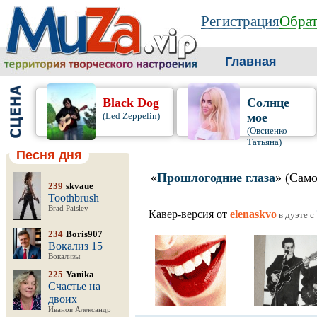
Регистрация
Обрат
Главная
Black Dog
Солнце
(Led Zeppelin)
мое
(Овсиенко
Татьяна)
Песня дня
«
Прошлогодние глаза
» (Сам
239
skvaue
Toothbrush
Brad Paisley
Кавер-версия от
elenaskvo
в дуэте c
234
Boris907
Вокализ 15
Вокализы
225
Yanika
Счастье на
двоих
Иванов Александр