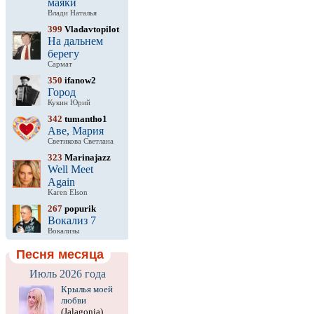
маяки
Влади Наталья
399
Vladavtopilot
На дальнем
берегу
Сармат
350
ifanow2
Город
Кукин Юрий
342
tumantho1
Аве, Мария
Светикова Светлана
323
Marinajazz
Well Meet
Again
Karen Elson
267
popurik
Вокализ 7
Вокализы
Песня месяца
Июль 2026 года
Крылья моей
любви
(Jalagonia)