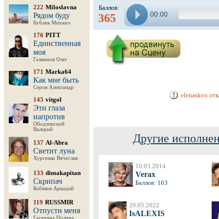
222
Miloslavna
Баллов:
00:00
Рядом буду
365
Бублик Михаил
176
PITT
Единственная
моя
Газманов Олег
171
Marka64
Как мне быть
Серов Александр
elenaskvo от
145
vitgol
Эти глаза
напротив
Ободзинский
Валерий
Другие исполнен
137
Al-Abra
Светит луна
Хурсенко Вячеслав
10.03.2014
133
dimakapitan
Verax
Скрипач
Баллов: 163
Кобяков Аркадий
119
RUSSMIR
29.05.2022
Отпусти меня
IsALEXIS
Гагарина Полина