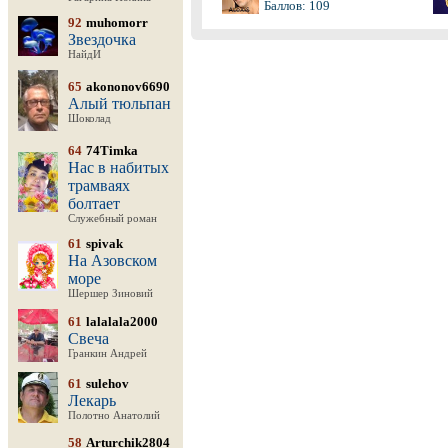
Баллов: 109
92
muhomorr
Звездочка
НайдИ
65
akononov6690
Алый тюльпан
Шоколад
64
74Timka
Нас в набитых
трамваях
болтает
Служебный роман
61
spivak
На Азовском
море
Шершер Зиновий
61
lalalala2000
Свеча
Гранкин Андрей
61
sulehov
Лекарь
Полотно Анатолий
58
Arturchik2804