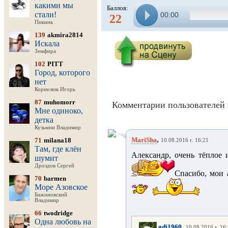
какими мы
Баллов:
стали!
00:00
22
Пикник
139
akmira2814
Искала
Земфира
102
PITT
Город, которого
нет
Корнелюк Игорь
87
muhomorr
Комментарии пользователей 
Мне одиноко,
детка
Кузьмин Владимир
,
MariSha
71
milana18
10.08.2016 г. 16:21
Там, где клён
Александр, очень тёплое
шумит
Дроздов Сергей
Спасибо, мои 
70
barmen
Море Азовское
Бажиновский
Владимир
66
twodridge
Одна любовь на
,
gdi1960
10.08.2016 г. 16