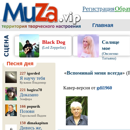
Регистрация
Обрат
Главная
Black Dog
Солнце
(Led Zeppelin)
мое
(Овсиенко
Татьяна)
Песня дня
«
Вспоминай меня всегда
» (
227
igorded
Я научу тебя
Кузьмин Владимир
Кавер-версия от
gdi1960
221
bagira70
Доказано
Земфира
166
popurik
Позови
Тирольский Вадим
150
dimakapitan
Дивись же,