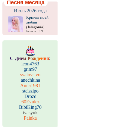
Песня месяца
Июль 2026 года
Крылья моей
любви
(Jalagonia)
Баллов: 659
С
Д
н
е
м
Р
о
ж
д
е
н
и
я
!
leon4763
grim97
svatovstvo
anechkina
Anna1981
stelszipo
Drozd
60Evulez
BibiKing70
ivasyuk
Painka