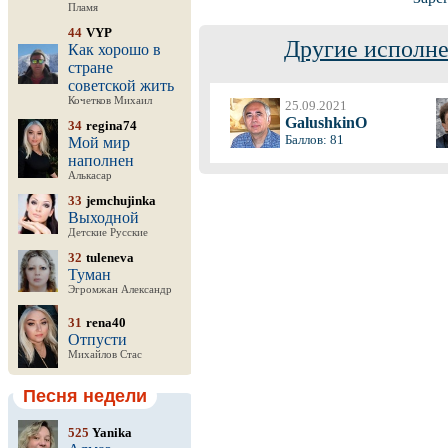
Пламя
44
VYP
Другие исполне
Как хорошо в
стране
советской жить
Кочетков Михаил
25.09.2021
GalushkinO
34
regina74
Баллов: 81
Мой мир
наполнен
Алькасар
33
jemchujinka
Выходной
Детские Русские
32
tuleneva
Туман
Эгромжан Александр
31
rena40
Отпусти
Михайлов Стас
Песня недели
525
Yanika