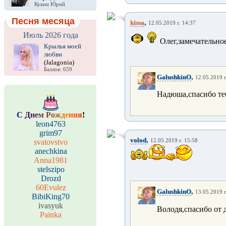
Кукин Юрий
Песня месяца
,
kissa
12.05.2019 г. 14:37
Июль 2026 года
Олег,замечательно
Крылья моей
любви
(Jalagonia)
Баллов: 659
,
GalushkinO
12.05.2019 г
Надюша,спасибо теб
С
Д
н
е
м
Р
о
ж
д
е
н
и
я
!
leon4763
grim97
,
volod
svatovstvo
12.05.2019 г. 15:58
anechkina
Anna1981
stelszipo
Drozd
60Evulez
,
GalushkinO
13.05.2019 г
BibiKing70
ivasyuk
Володя,спасибо от 
Painka