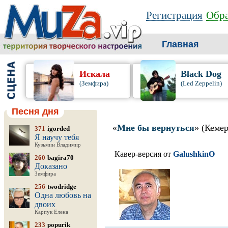
Регистрация
Обра
Главная
Искала
Black Dog
(Земфира)
(Led Zeppelin)
Песня дня
«
Мне бы вернуться
» (Кеме
371
igorded
Я научу тебя
Кузьмин Владимир
Кавер-версия от
GalushkinO
260
bagira70
Доказано
Земфира
256
twodridge
Одна любовь на
двоих
Карпук Елена
233
popurik