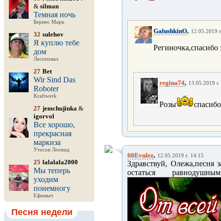
&
silman
Темная ночь
Бернес Марк
,
GalushkinO
12.05.2019 г
32
sulehov
Я куплю тебе
Региночка,спасибо 
дом
Лесоповал
27
Bet
Wir Sind Das
,
regina74
13.05.2019 г.
Roboter
Kraftwerk
Розы
спасибо
27
jemchujinka
&
igorvol
Все хорошо,
прекрасная
маркиза
Утесов Леонид
,
60Evulez
12.05.2019 г. 14:15
25
lalalala2000
Здравствуй, Олежа,песня 
Мы теперь
остаться равнодушны
уходим
понемногу
Ефимыч
Песня недели