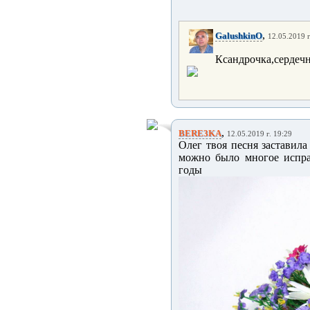
,
GalushkinO
12.05.2019 г
Ксандрочка,сердечн
,
BERE3KA
12.05.2019 г. 19:29
Олег твоя песня заставила
можно было многое исправи
годы 