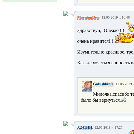
,
MorningDew
12.05.2019 г. 16:40
Здравствуй, Олежка!!!
очень нравится!!!!
Изумительно красивое, тро
Как же хочеться в юность ве
,
GalushkinO
12.05.2019 г
Милочка,спасибо те
было бы вернуться.
,
X241HH
12.05.2019 г. 17:27