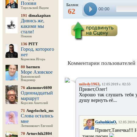
Позови
Баллов:
Тирольский Вадим
00:00
62
191
dimakapitan
Дивись же,
какими мы
стали!
Пикник
136
PITT
Город, которого
нет
Корнелюк Игорь
Комментарии пользователей 
80
barmen
Море Азовское
Бажиновский
Владимир
,
miledy1963
12.05.2019 г. 02:55
76
akononov6690
Привет,Олег!
Одиннадцатый
Хорошо так слушать тебя 
маршрут
душу вернуть её...
Королев Анатолий
71
Angelochek_ms
Слова остались
мне
,
GalushkinO
12.05.2019 г
Литвинкович Евгений
Привет,Танечка!!! 
70
Arturchik2804
такие песни.