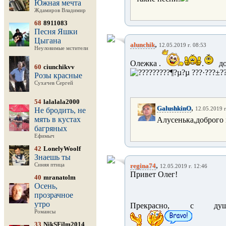
Южная мечта
Ждамиров Владимир
68
8911083
Песня Яшки
Цыгана
,
alunchik
12.05.2019 г. 08:53
Неуловимые мстители
Олежка .
.
д
60
ciunchikvv
Розы красные
Сухачев Сергей
54
lalalala2000
,
GalushkinO
Не бродить, не
12.05.2019 г
мять в кустах
Алусенька,доброго 
багряных
Ефимыч
42
LonelyWoolf
Знаешь ты
,
Синяя птица
regina74
12.05.2019 г. 12:46
Привет Олег!
40
mranatolm
Осень,
прозрачное
утро
Прекрасно, с ду
Романсы
33
NikSFilm2014