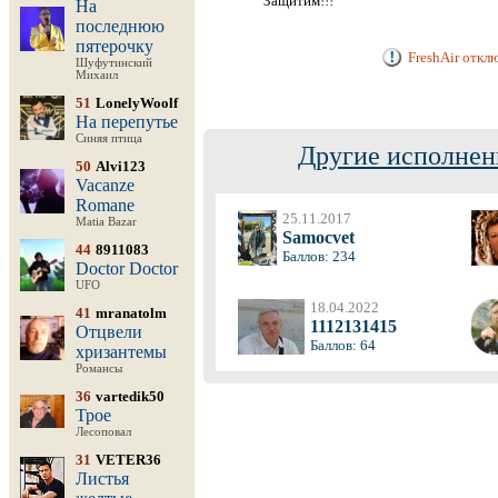
Защитим!!!
На
последнюю
пятерочку
FreshAir откл
Шуфутинский
Михаил
51
LonelyWoolf
На перепутье
Синяя птица
Другие исполнен
50
Alvi123
Vacanze
Romane
25.11.2017
Matia Bazar
Samocvet
44
8911083
Баллов: 234
Doctor Doctor
UFO
18.04.2022
41
mranatolm
1112131415
Отцвели
Баллов: 64
хризантемы
Романсы
36
vartedik50
Трое
Лесоповал
31
VETER36
Листья