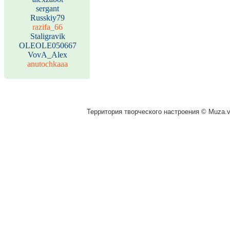
sergant
Russkiy79
razifa_66
Staligravik
OLEOLE050667
VovA_Alex
anutochkaaa
Территория творческого настроения © Muza.vi