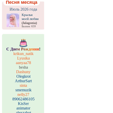
Песня месяца
Июль 2026 года
Крылья
моей любви
(Jalagonia)
Баллов: 659
С
Д
н
е
м
Р
о
ж
д
е
н
и
я
!
krikun_natik
Lyusika
aanyaa78
besha
Dashuny
Olegkrot
ArthurSart
sinta
smemuzik
nelly27
89062486105
KisSer
animator
alexzabot