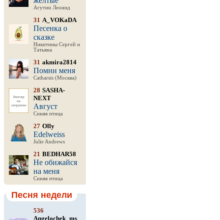
желтые
Агутин Леонид
31
A_VOKaDA
Песенка о
сказке
Никитины Сергей и
Татьяна
31
akmira2814
Помни меня
Catharsis (Москва)
28
SASHA-
NEXT
Август
Синяя птица
27
Olly
Edelweiss
Julie Andrews
21
BEDHAR58
Не обижайся
на меня
Синяя птица
Песня недели
536
Angelochek_ms