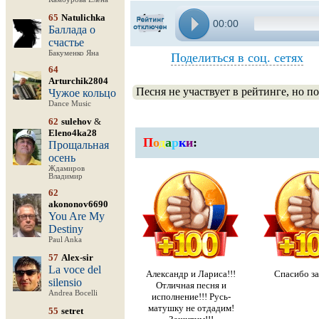
65
Natulichka
00:00
Баллада о
счастье
Бакуменко Яна
Поделиться в соц. сетях
64
Arturchik2804
Песня не участвует в рейтинге, но п
Чужое кольцо
Dance Music
62
sulehov
&
Eleno4ka28
П
о
д
а
р
к
и
:
Прощальная
осень
Ждамиров
Владимир
62
akononov6690
You Are My
Destiny
Paul Anka
57
Alex-sir
La voce del
Aлександр и Лариса!!!
Спасибо за
silensio
Отличная песня и
Andrea Bocelli
исполнение!!! Русь-
матушку не отдадим!
55
setret