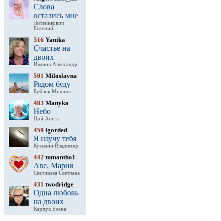
Слова
остались мне
Литвинкович
Евгений
516
Yanika
Счастье на
двоих
Иванов Александр
501
Miloslavna
Рядом буду
Бублик Михаил
483
Manyka
Небо
Цой Анита
459
igorded
Я научу тебя
Кузьмин Владимир
442
tumantho1
Аве, Мария
Светикова Светлана
431
twodridge
Одна любовь
на двоих
Карпук Елена