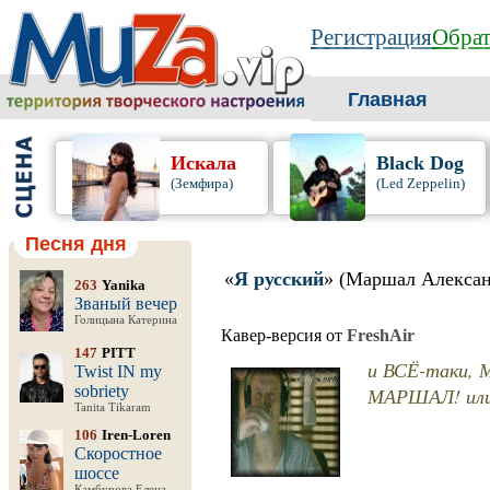
Регистрация
Обрат
Главная
Искала
Black Dog
(Земфира)
(Led Zeppelin)
Песня дня
«
Я русский
» (Маршал Алексан
263
Yanika
Званый вечер
Голицына Катерина
Кавер-версия от
FreshAir
147
PITT
и ВСЁ-таки,
Twist IN my
sobriety
МАРШАЛ! ил
Tanita Tikaram
106
Iren-Loren
Скоростное
шоссе
Камбурова Елена