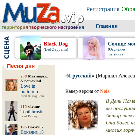
Регистрация
Обра
Главная
Black Dog
Солнце мо
(Led Zeppelin)
(Овсиенко
Татьяна)
Песня дня
«
Я русский
» (Маршал Алекса
238
Marinajazz
&
petrovlad
Love in
Кавер-версия от
Nola
portofino
Fred Buscaglione
В День Памя
215
skvaue
вы послушал
Toothbrush
Автор текс
Brad Paisley
Она более ч
195
Boris907
многих горя
Вокализ 15