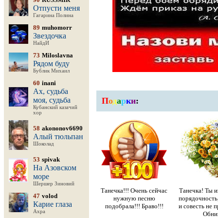
Отпусти меня
Гагарина Полина
89
muhomorr
Звездочка
НайдИ
73
Miloslavna
Рядом буду
Бублик Михаил
60
inani
Ах, судьба
моя, судьба
П
о
д
а
р
к
и
:
Кубанский казачий
хор
58
akononov6690
Алый тюльпан
Шоколад
53
spivak
На Азовском
море
Шершер Зиновий
Танечка!!! Очень сейчас
Танечка! Ты и
47
volod
нужную песню
порядочность
Карие глаза
подобрала!!! Браво!!!
и совесть не п
Ахра
Обни