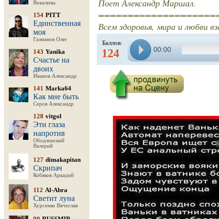
Поет Александр Маршал.
Вокализы
====================
154
PITT
Единственная
Всем здоровья, мира и любви вз
моя
Газманов Олег
Баллов:
00:00
124
143
Yanika
Счастье на
двоих
Иванов Александр
141
Marka64
Как мне быть
Серов Александр
128
vitgol
Эти глаза
напротив
Ободзинский
Валерий
127
dimakapitan
Скрипач
Кобяков Аркадий
112
Al-Abra
Светит луна
Хурсенко Вячеслав
90
RUSSMIR