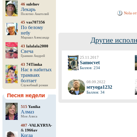
46
sulehov
Лекарь
Nola о
Полотно Анатолий
45
vas707356
По белому
небу
Маршал Александр
Другие исполн
43
lalalala2000
Свеча
Гранкин Андрей
25.11.2017
Samocvet
43
74Timka
Баллов: 234
Нас в набитых
трамваях
болтает
08.09.2022
Служебный роман
seryoga1232
Баллов: 34
Песня недели
515
Yanika
Алмаз
Мон Алиса
407
-VALKYRYA-
&
1966av
Когда