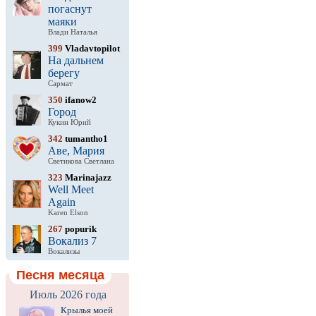
погаснут
маяки
Влади Наталья
399
Vladavtopilot
На дальнем
берегу
Сармат
350
ifanow2
Город
Кукин Юрий
342
tumantho1
Аве, Мария
Светикова Светлана
323
Marinajazz
Well Meet
Again
Karen Elson
267
popurik
Вокализ 7
Вокализы
Песня месяца
Июль 2026 года
Крылья моей