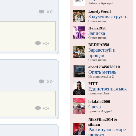
Кобяков Аркадий
LonelyWoolf
Задумчивая грусть
Синяя птица
Haris1958
Записка
Синяя птица
BEDHAR58
Здравствуй и
прощай
Синяя птица
abcd12345678910
Опять метель
Ирония судьбы-2
PITT
Единственная моя
Газманов Олег
lalalala2000
Свеча
Гранкин Андрей
NikSFilm2014
&
silman
Раскинулось море
широко