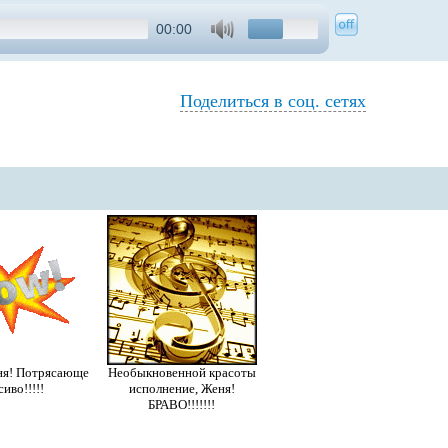
00:00
Поделиться в соц. сетях
еня! Потрясающе
Необыкновенной красоты
сиво!!!!!
исполнение, Женя!
БРАВО!!!!!!!