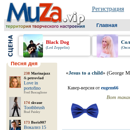
Регистрация
Главная
Black Dog
Сол
(Led Zeppelin)
(Овси
Песня дня
«
Jesus to a child
» (George M
238
Marinajazz
&
petrovlad
Love in
Кавер-версия от
eugem66
portofino
Fred Buscaglione
Вот такая
174
skvaue
Toothbrush
Brad Paisley
173
Boris907
Вокализ 15