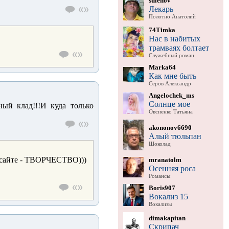
sulehov
Лекарь
Полотно Анатолий
74Timka
Нас в набитых
трамваях болтает
Служебный роман
Marka64
Как мне быть
Серов Александр
Angelochek_ms
Солнце мое
ный клад!!!И куда только
Овсиенко Татьяна
akononov6690
Алый тюльпан
Шоколад
м сайте - ТВОРЧЕСТВО)))
mranatolm
Осенняя роса
Романсы
Boris907
Вокализ 15
Вокализы
dimakapitan
Скрипач