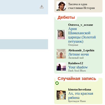
Тысяча и одна
счастливая История
Дебюты
Ostrova_v_oceane
Ария
Шамаханской
царицы (Золотой
петушок)
Оперные
Aleksandr_Lepehin
Летние ночи
Ласковый май
Rainbow12
Your shadow
Dark Soul Blues
Случайная запись
kimstachsvetlana
Ах, эта красная
рябина
Брегвадзе Нани