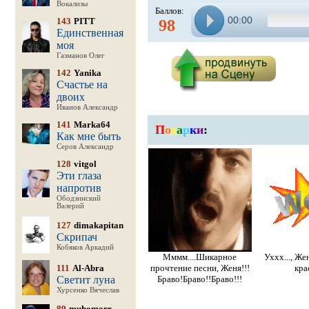
Вокализы
Баллов:
00:00
143
PITT
98
Единственная
моя
Газманов Олег
142
Yanika
Счастье на
двоих
Иванов Александр
141
Marka64
П
о
д
а
р
к
и
:
Как мне быть
Серов Александр
128
vitgol
Эти глаза
напротив
Ободзинский
Валерий
127
dimakapitan
Скрипач
Кобяков Аркадий
Мммм....Шикарное
Уххх..., Ж
111
Al-Abra
прочтение песни, Женя!!!
кра
Светит луна
Браво!Браво!!Браво!!!
Хурсенко Вячеслав
89
muhomorr