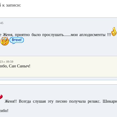
 к записи:
:45
Женя, приятно было прослушать.......мои аплодисменты !!!
23 г. 09:59
ибо, Сан Саныч!
Женя!! Всегда слушая эту песню получала релакс. Шикарн
ибо!