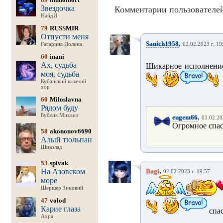
Звездочка
Комментарии пользователей
НайдИ
79
RUSSMIR
Отпусти меня
,
Sanich1958
Гагарина Полина
02.02.2023 г. 19
60
inani
Ах, судьба
Шикарное исполнение 
моя, судьба
Кубанский казачий
хор
60
Miloslavna
Рядом буду
Бублик Михаил
,
eugem66
03.02.20
Огромное спас
58
akononov6690
Алый тюльпан
Шоколад
53
spivak
,
На Азовском
Bagi
02.02.2023 г. 19:57
море
Шершер Зиновий
47
volod
Карие глаза
спас
Ахра