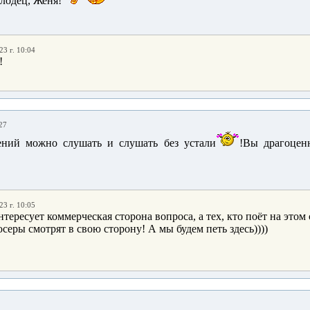
лодец, Женя!
23 г. 10:04
!
27
ений можно слушать и слушать без устали
!Вы драгоцен
23 г. 10:05
тересует коммерческая сторона вопроса, а тех, кто поёт на это
серы смотрят в свою сторону! А мы будем петь здесь))))