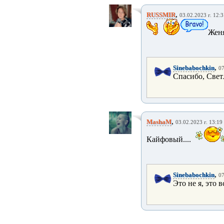
,
RUSSMIR
03.02.2023 г. 12:3
Женя
,
Sinebabochkin
07
Спасибо, Свет
,
MashaM
03.02.2023 г. 13:19
Кайфовый....
,
Sinebabochkin
07
Это не я, это в