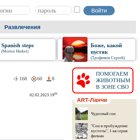
Развлечения
Spanish steps
Боже, какой
(Morten Harket)
пустяк
(Трофимов Сергей)
ПОМОГАЕМ
168
60
8
ЖИВОТНЫМ
В ЗОНЕ СВО
01
02.02.2023 19
ART-Ланчи
Чудесный сон
"Сон и пробуждение
пустоты", 1-ая серия
фильма