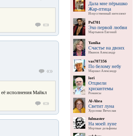
Дала мне пёрышко
Жар-птица
Искусственный интеллект
Pol701
Эхо первой любви
Мартынов Евгений
Yanika
Счастье на двоих
Иванов Александр
vas707356
По белому небу
Маршал Александр
lori
Отцвели
хризантемы
т её исполнения Майкл
Романсы
Al-Abra
Светит луна
Хурсенко Вячеслав
fulmaster
На моей луне
Мертвые дельфины