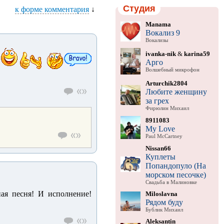
Студия
к форме комментария
↓
Manama
Вокализ 9
Вокализы
ivanka-nik
&
karina59
Арго
Волшебный микрофон
Arturchik2804
Любите женщину
за грех
Фирюлин Михаил
8911083
My Love
Paul McCartney
Nissan66
Куплеты
Попандопуло (На
морском песочке)
Свадьба в Малиновке
ая песня! И исполнение!
Miloslavna
Рядом буду
Бублик Михаил
Aleksantin