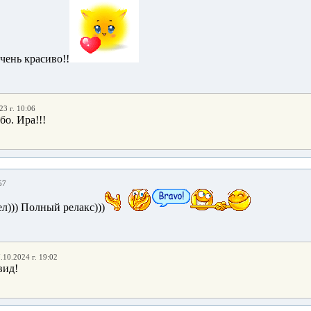
чень красиво!!
23 г. 10:06
о. Ира!!!
57
л))) Полный релакс)))
.10.2024 г. 19:02
вид!