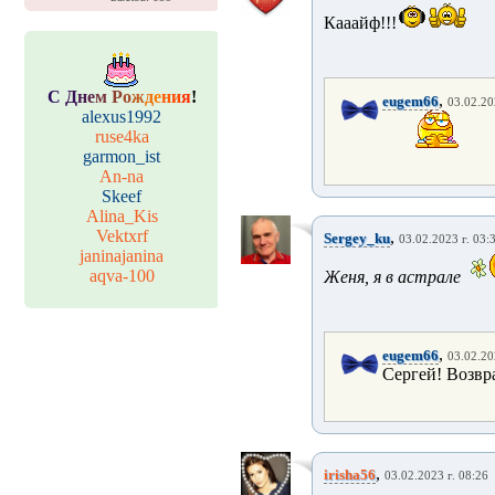
Кааайф!!!
С
Д
н
е
м
Р
о
ж
д
е
н
и
я
!
,
eugem66
03.02.20
alexus1992
ruse4ka
garmon_ist
An-na
Skeef
Alina_Kis
Vektxrf
,
Sergey_ku
03.02.2023 г. 03:
janinajanina
aqva-100
Женя, я в астрале
,
eugem66
03.02.20
Сергей! Возвра
,
irisha56
03.02.2023 г. 08:26