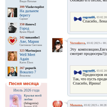
Обожаю его песни, мо
Влади Наталья
399
Vladavtopilot
На дальнем
берегу
,
eugem66
03.02.20
Сармат
Спасибо, Лена
350
ifanow2
Город
Кукин Юрий
342
tumantho1
Аве, Мария
,
Voronkova
03.02.2023 г. 00:
Светикова Светлана
Эту композицию,Евг
323
Marinajazz
смотрят продюсеры?))
Well Meet
Again
Karen Elson
267
popurik
,
eugem66
03.02.20
Вокализ 7
Продюсеров ин
Вокализы
Так, что пусть продю
Песня месяца
Спасибо, Ирина!
Июль 2026 года
Крылья моей
любви
(Jalagonia)
,
Manama
03.02.2023 г. 00:28
Баллов: 659