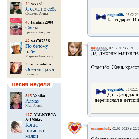
45
sever56
Я сама по себе
,
Смехова Алика
eugem66
03.02.20
Благодарю, Ир
43
lalalala2000
Свеча
Гранкин Андрей
42
vas707356
По белому
,
natashap
02.02.2023 г. 21:09
небу
Да, Джордж Майкл пел
Маршал Александр
37
mranatolm
Спасибо, Женя, красот
Осенняя роса
Романсы
Песня недели
,
eugem66
03.02.20
Да . Джордж п
515
Yanika
перечислял в детски
Алмаз
Мон Алиса
407
-VALKYRYA-
&
1966av
Когда
,
tumantho1
02.02.2023 г. 22:
погаснут
маяки