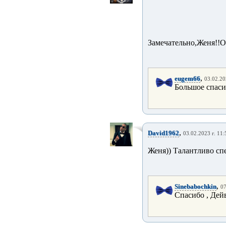
Замечательно,Женя!!О
,
eugem66
03.02.20
Большое спасиб
,
David1962
03.02.2023 г. 11:
Женя)) Талантливо спе
,
Sinebabochkin
07
Спасибо , Дей