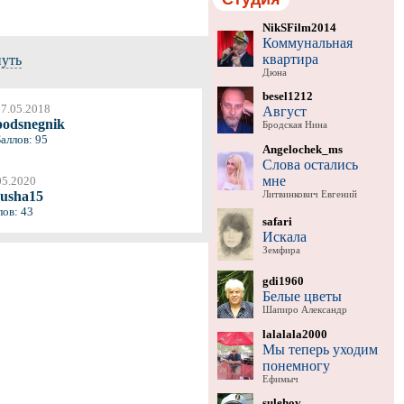
NikSFilm2014
Коммунальная
квартира
нуть
Дюна
besel1212
07.05.2018
Август
podsnegnik
Бродская Нина
Баллов: 95
Angelochek_ms
Слова остались
мне
05.2020
nusha15
Литвинкович Евгений
лов: 43
safari
Искала
Земфира
gdi1960
Белые цветы
Шапиро Александр
lalalala2000
Мы теперь уходим
понемногу
Ефимыч
sulehov