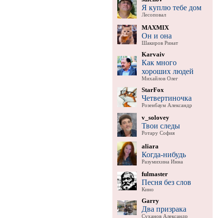
Я куплю тебе дом
Лесоповал
MAXMIX
Он и она
Шакиров Ринат
Karvaiv
Как много
хороших людей
Михайлов Олег
StarFox
Четвертиночка
Розенбаум Александр
v_solovey
Твои следы
Ротару София
aliara
Когда-нибудь
Разумихина Инна
fulmaster
Песня без слов
Кино
Garry
Два призрака
Суханов Александр