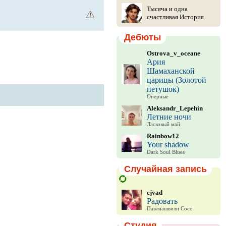
Тысяча и одна
счастливая История
Дебюты
Ostrova_v_oceane
Ария
Шамаханской
царицы (Золотой
петушок)
Оперные
Aleksandr_Lepehin
Летние ночи
Ласковый май
Rainbow12
Your shadow
Dark Soul Blues
Случайная запись
cjvad
Радовать
Павлиашвили Сосо
Студия