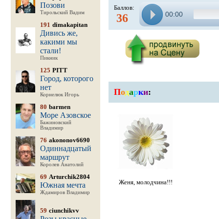
Позови
Баллов:
Тирольский Вадим
00:00
36
191
dimakapitan
Дивись же,
какими мы
стали!
Пикник
125
PITT
Город, которого
нет
П
о
д
а
р
к
и
:
Корнелюк Игорь
80
barmen
Море Азовское
Бажиновский
Владимир
76
akononov6690
Одиннадцатый
маршрут
Королев Анатолий
69
Arturchik2804
Женя, молодчина!!!
Южная мечта
Ждамиров Владимир
59
ciunchikvv
Розы красные