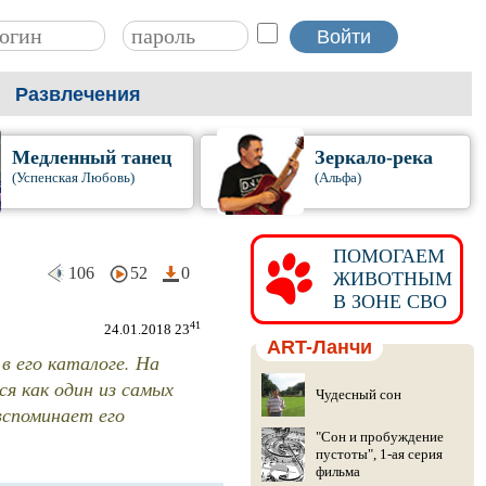
Развлечения
Медленный танец
Зеркало-река
(Успенская Любовь)
(Альфа)
ПОМОГАЕМ
106
52
0
ЖИВОТНЫМ
В ЗОНЕ СВО
41
24.01.2018 23
ART-Ланчи
в его каталоге. На
я как один из самых
Чудесный сон
вспоминает его
"Сон и пробуждение
пустоты", 1-ая серия
фильма