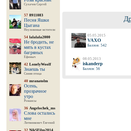
Сухачев Сергей
57
8911083
Др
Песня Яшки
Цыгана
Неуловимые мстители
05.05.2015
54
lalalala2000
VAXO
Не бродить, не
Баллов: 542
мять в кустах
багряных
Ефимыч
08.05.2013
iskanderp
42
LonelyWoolf
Баллов: 56
Знаешь ты
Синяя птица
40
mranatolm
Осень,
прозрачное
утро
Романсы
36
Angelochek_ms
Слова остались
мне
Литвинкович Евгений
32
NikSFilm2014