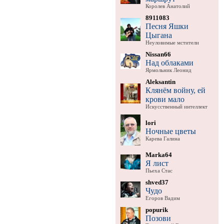
Королев Анатолий
8911083
Песня Яшки
Цыгана
Неуловимые мстители
Nissan66
Над облаками
Ярмольник Леонид
Aleksantin
Клянём войну, ей
крови мало
Искусственный интеллект
lori
Ночные цветы
Карева Галина
Marka64
Я лист
Пьеха Стас
shved37
Чудо
Егоров Вадим
popurik
Позови