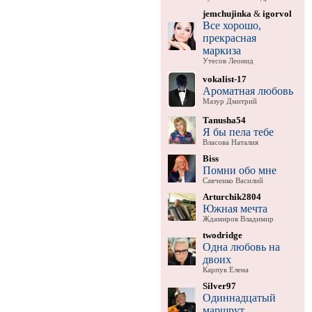
jemchujinka
&
igorvol
Все хорошо,
прекрасная
маркиза
Утесов Леонид
vokalist-17
Ароматная любовь
Мазур Дмитрий
Tanusha54
Я бы пела тебе
Власова Наталия
Biss
Помни обо мне
Савченко Василий
Arturchik2804
Южная мечта
Ждамиров Владимир
twodridge
Одна любовь на
двоих
Карпук Елена
Silver97
Одиннадцатый
маршрут