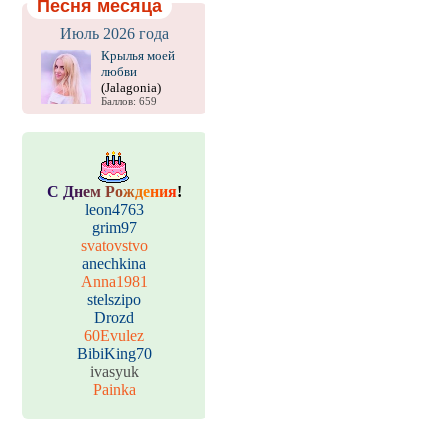
Песня месяца
Июль 2026 года
Крылья моей
любви
(Jalagonia)
Баллов: 659
С
Д
н
е
м
Р
о
ж
д
е
н
и
я
!
leon4763
grim97
svatovstvo
anechkina
Anna1981
stelszipo
Drozd
60Evulez
BibiKing70
ivasyuk
Painka