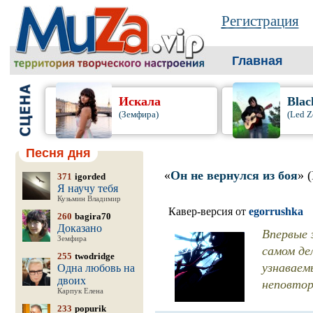
Регистрация
Главная
Искала
Blac
(Земфира)
(Led Z
Песня дня
«
Он не вернулся из боя
» 
371
igorded
Я научу тебя
Кузьмин Владимир
Кавер-версия от
egorrushka
260
bagira70
Доказано
Впервые 
Земфира
самом де
255
twodridge
узнаваем
Одна любовь на
двоих
неповтор
Карпук Елена
233
popurik