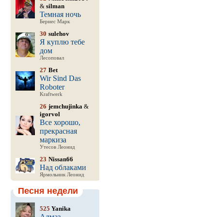
&
silman
Темная ночь
Бернес Марк
30
sulehov
Я куплю тебе
дом
Лесоповал
27
Bet
Wir Sind Das
Roboter
Kraftwerk
26
jemchujinka
&
igorvol
Все хорошо,
прекрасная
маркиза
Утесов Леонид
23
Nissan66
Над облаками
Ярмольник Леонид
Песня недели
525
Yanika
Алмаз