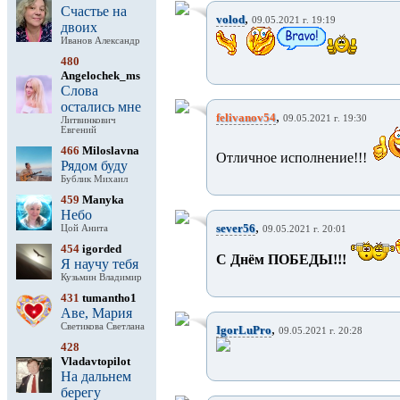
Счастье на
,
volod
09.05.2021 г. 19:19
двоих
Иванов Александр
480
Angelochek_ms
Слова
остались мне
,
felivanov54
09.05.2021 г. 19:30
Литвинкович
Евгений
466
Miloslavna
Отличное исполнение!!!
Рядом буду
Бублик Михаил
459
Manyka
Небо
,
sever56
Цой Анита
09.05.2021 г. 20:01
454
igorded
С Днём ПОБЕДЫ!!!
Я научу тебя
Кузьмин Владимир
431
tumantho1
Аве, Мария
Светикова Светлана
,
IgorLuPro
09.05.2021 г. 20:28
428
Vladavtopilot
На дальнем
берегу