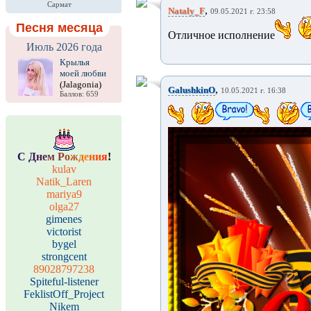
Сармат
,
Nataly_F
09.05.2021 г. 23:58
Песня месяца
Отличное исполнение
Июль 2026 года
Крылья
моей любви
(Jalagonia)
,
GalushkinO
10.05.2021 г. 16:38
Баллов: 659
С
Д
н
е
м
Р
о
ж
д
е
н
и
я
!
kulav
Natik_Laren
mariya9
olga27
gimenes
victorist
bygel
strongcent
89028797238
Spiteful-listener
FeklistOff_Project
Nikem