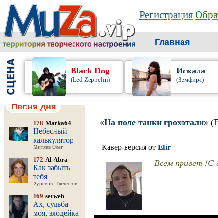
Регистрация
Обра
Главная
Black Dog
Искала
(Led Zeppelin)
(Земфира)
Песня дня
«
На поле танки грохотали
» (
178
Marka64
Небесный
калькулятор
Кавер-версия от
Efir
Митяев Олег
172
Al-Abra
Всем привет !С 
Как забыть
тебя
Хурсенко Вячеслав
169
serweb
Ах, судьба
моя, злодейка