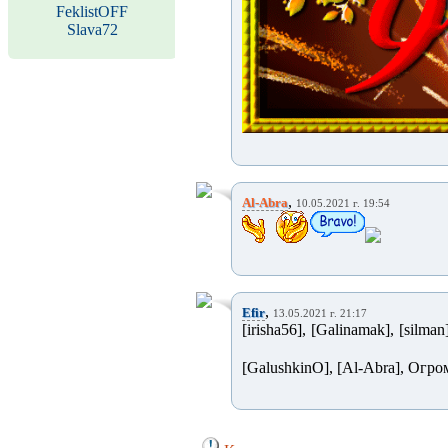
FeklistOFF
Slava72
,
Al-Abra
10.05.2021 г. 19:54
,
Efir
13.05.2021 г. 21:17
[irisha56], [Galinamak], [silman
[GalushkinO], [Al-Abra], Огро