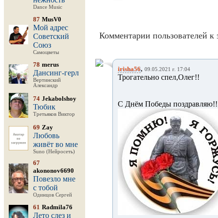
Dance Music
87
MusV0
Мой адрес
Комментарии пользователей к 
Советский
Союз
Самоцветы
78
merus
,
irisha56
09.05.2021 г. 17:04
Дансинг-герл
Трогательно спел,Олег!!
Вертинский
Александр
74
Jekabolshoy
С Днём Победы поздравляю!!
Тюбик
Третьяков Виктор
69
Zay
Любовь
живёт во мне
Suno (Нейросеть)
67
akononov6690
Повезло мне
с тобой
Одинцов Сергей
61
Radmila76
Лето слез и