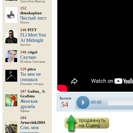
Трегубов Виктор
152
dimakapitan
Чистый лист
Нэнси
148
PITT
I'Ll Meet You
At Midnight
Smokie
146
vitgol
Скучаю
Исакова Светлана
129
ptica
Ты мне не
снишься
Поющие гитары
107
Galina_
&
Grafinia
Баллов:
Женская
00:00
54
дружба
Афина
104
Arturchik2804
Спи, моя
нежность