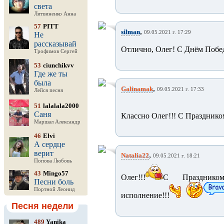
света
Литвиненко Анна
57
PITT
,
silman
09.05.2021 г. 17:29
Не
рассказывай
Отлично, Олег! С Днём Побе
Трофимов Сергей
53
ciunchikvv
Где же ты
была
,
Galinamak
09.05.2021 г. 17:33
Лейся песня
51
lalalala2000
Саня
Классно Олег!!! С Праздником
Маршал Александр
46
Elvi
А сердце
верит
,
Natalia22
09.05.2021 г. 18:21
Попова Любовь
43
Mingo57
Олег!!!
С Праздником!
Песни боль
Портной Леонид
исполнение!!!
Песня недели
489
Yanika