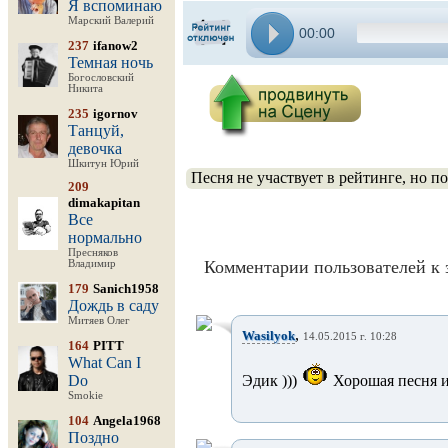
Я вспоминаю
Марский Валерий
00:00
237
ifanow2
Темная ночь
Богословский
Никита
235
igornov
Танцуй,
девочка
Шкитун Юрий
Песня не участвует в рейтинге, но п
209
dimakapitan
Все
нормально
Пресняков
Комментарии пользователей к 
Владимир
179
Sanich1958
Дождь в саду
Митяев Олег
,
Wasilyok
14.05.2015 г. 10:28
164
PITT
What Can I
Do
Эдик )))
Хорошая песня и 
Smokie
104
Angela1968
Поздно