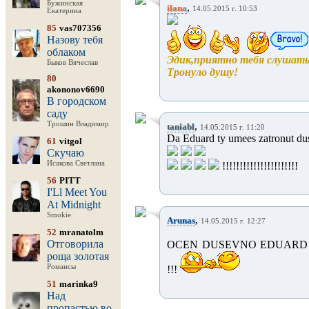
Бужинская
,
ilana
14.05.2015 г. 10:53
Екатерина
85
vas707356
Назову тебя
облаком
Эдик,приятно тебя слушать
Быков Вячеслав
Тронуло душу!
80
akononov6690
В городском
саду
Трошин Владимир
,
taniabl
14.05.2015 г. 11:20
Da Eduard ty umees zatronut du
61
vitgol
Скучаю
Исакова Светлана
!!!!!!!!!!!!!!!!!!!!!!
56
PITT
I'Ll Meet You
At Midnight
Smokie
,
Arunas
14.05.2015 г. 12:27
52
mranatolm
Отговорила
OCEN DUSEVNO EDUARD I
роща золотая
Романсы
!!!
51
marinka9
Над
пропастью во