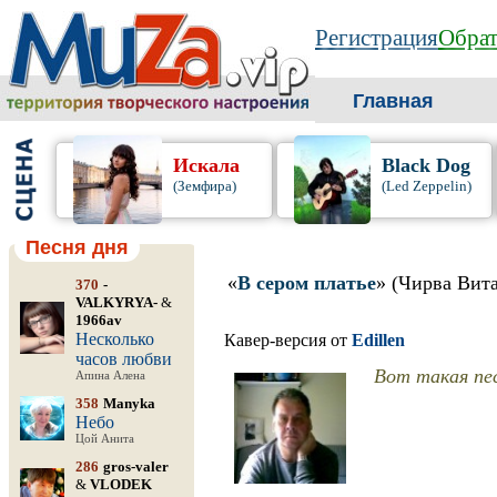
Регистрация
Обрат
Главная
Искала
Black Dog
(Земфира)
(Led Zeppelin)
Песня дня
«
В сером платье
» (Чирва Вит
370
-
VALKYRYA-
&
1966av
Несколько
Кавер-версия от
Edillen
часов любви
Вот такая пес
Апина Алена
358
Manyka
Небо
Цой Анита
286
gros-valer
&
VLODEK