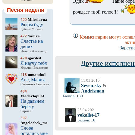
Эдик
Такие обра
Песня недели
рождает твой голос!!!
455
Miloslavna
Рядом буду
Бублик Михаил
422
Yanika
Комментарии могут оставл
Счастье на
акти
двоих
Зареги
Иванов Александр
420
igorded
Другие исполнен
Я научу тебя
Кузьмин Владимир
418
tumantho1
Аве, Мария
11.03.2015
Светикова Светлана
Seven-sky
&
Andrisman
404
Vladavtopilot
Баллов: 130
На дальнем
берегу
25.04.2021
Сармат
vokalist-17
397
Баллов: 16
Angelochek_ms
Слова
остались мне