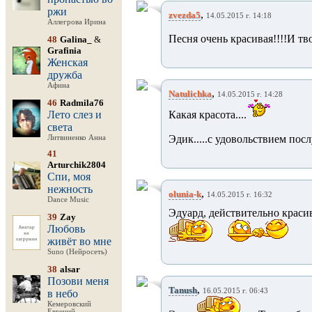
ржи
,
zvezda5
14.05.2015 г. 14:18
Аллегрова Ирина
Песня очень красивая!!!!И тв
48
Galina_
&
Grafinia
Женская
дружба
Афина
,
Natulichka
14.05.2015 г. 14:28
46
Radmila76
Лето слез и
Какая красота....
света
Эдик.....с удовольствием посл
Литвиненко Анна
41
Arturchik2804
Спи, моя
нежность
,
olunia-k
14.05.2015 г. 16:32
Dance Music
Эдуард, действительно краси
39
Zay
Любовь
живёт во мне
Suno (Нейросеть)
38
alsar
Позови меня
,
Tanush
16.05.2015 г. 06:43
в небо
Кемеровский
Евгений