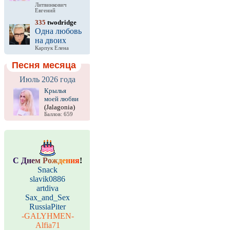
Литвинкович
Евгений
335
twodridge
Одна любовь
на двоих
Карпук Елена
Песня месяца
Июль 2026 года
Крылья
моей любви
(Jalagonia)
Баллов: 659
С
Д
н
е
м
Р
о
ж
д
е
н
и
я
!
Snack
slavik0886
artdiva
Sax_and_Sex
RussiaPiter
-GALYHMEN-
Alfia71