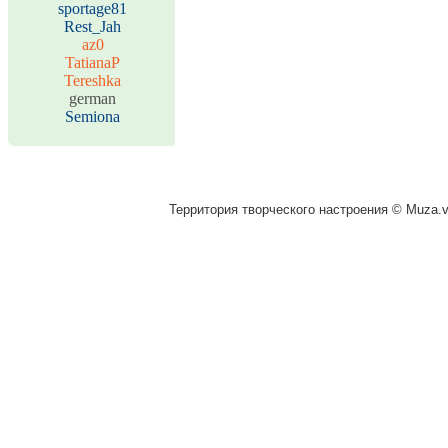
sportage81
Rest_Jah
az0
TatianaP
Tereshka
german
Semiona
Территория творческого настроения © Muza.vi