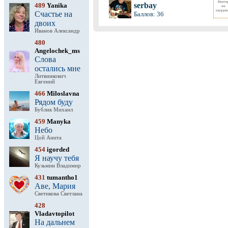
serbay
489
Yanika
Счастье на
Баллов: 36
двоих
Иванов Александр
480
Angelochek_ms
Слова
остались мне
Литвинкович
Евгений
466
Miloslavna
Рядом буду
Бублик Михаил
459
Manyka
Небо
Цой Анита
454
igorded
Я научу тебя
Кузьмин Владимир
431
tumantho1
Аве, Мария
Светикова Светлана
428
Vladavtopilot
На дальнем