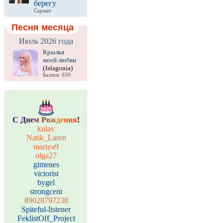
берегу
Сармат
Песня месяца
Июль 2026 года
Крылья
моей любви
(Jalagonia)
Баллов: 659
С
Д
н
е
м
Р
о
ж
д
е
н
и
я
!
kulav
Natik_Laren
mariya9
olga27
gimenes
victorist
bygel
strongcent
89028797238
Spiteful-listener
FeklistOff_Project