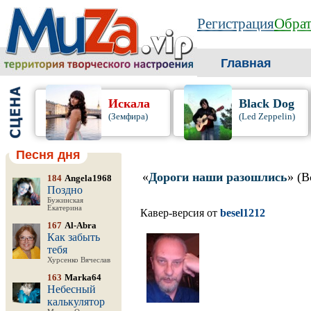
Регистрация
Обрат
Главная
Искала
Black Dog
(Земфира)
(Led Zeppelin)
Песня дня
«
Дороги наши разошлись
» (В
184
Angela1968
Поздно
Бужинская
Екатерина
Кавер-версия от
besel1212
167
Al-Abra
Как забыть
тебя
Хурсенко Вячеслав
163
Marka64
Небесный
калькулятор