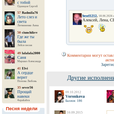
с тобой
Одинцов Сергей
57
Radmila76
,
besel1212
18.06.2026 г
Лето слез и
Алексей, Лена, СП
света
Литвиненко Анна
50
ciunchikvv
Где же ты
была
Лейся песня
49
lalalala2000
Комментарии могут оставл
Саня
акти
Маршал Александр
Зареги
41
Elvi
А сердце
Другие исполнени
верит
Попова Любовь
35
sever56
Прощай
09.10.2012
навеки
Voronkova
4upakabra
Баллов: 186
Песня недели
16.09.2015