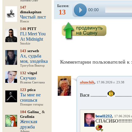
Митяев Олег
Баллов:
147
00:00
13
dimakapitan
Чистый лист
Нэнси
146
PITT
I'Ll Meet You
At Midnight
Smokie
143
serweb
Ах, судьба
моя, злодейка
Комментарии пользователей к 
Трегубов Виктор
132
vitgol
Скучаю
,
alunchik
Исакова Светлана
17.06.2026 г. 23:38
123
ptica
Ты мне не
Вася ..............
..............
снишься
Поющие гитары
104
Galina_
&
,
besel1212
Grafinia
17.06.2026 г
СПАСИБО!!!!!!!!!!!
Женская
дружба
Афина