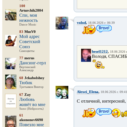
100
Arturchik2804
Спи, моя
нежность
,
volod
18.06.2026 г. 06:39
Dance Music
83
MusV0
Мой адрес
Советский
Союз
,
Самоцветы
besel1212
18.06.2026 г
Володя, СПАСИБО!!
77
merus
Дансинг-герл
Вертинский
Александр
68
Jekabolshoy
Тюбик
Третьяков Виктор
,
Alexei_Elena
18.06.2026 г. 09:4
67
Zay
Любовь
С отличной, интересной,
живёт во мне
Suno (Нейросеть)
61
akononov6690
Повезло мне