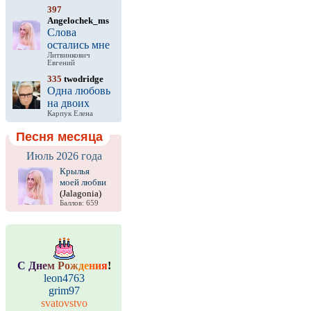
397
Angelochek_ms
Слова
остались мне
Литвинкович
Евгений
335
twodridge
Одна любовь
на двоих
Карпук Елена
Песня месяца
Июль 2026 года
Крылья
моей любви
(Jalagonia)
Баллов: 659
С
Д
н
е
м
Р
о
ж
д
е
н
и
я
!
leon4763
grim97
svatovstvo