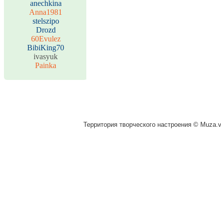
anechkina
Anna1981
stelszipo
Drozd
60Evulez
BibiKing70
ivasyuk
Painka
Территория творческого настроения © Muza.vi