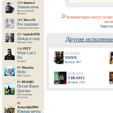
129
ifanow2
Темная ночь
Богословский
Никита
Комментарии могут оставл
118
Alex-s51
акти
Раз ладошка
Зареги
Зарицкая Евгения
111
Sanich1958
Другие исполнени
Дождь в саду
Митяев Олег
110
PITT
What Can I
15.12.2015
Do
NNNN
Smokie
Баллов: 467
92
Manyka
Небо
28.06.2012
Цой Анита
VIKA013
91
8911083
Баллов: 216
Песня Яшки
Цыгана
Неуловимые
мстители
81
Arturchik2804
Южная мечта