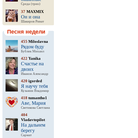
Среда (трио)
37
MAXMIX
Он и она
Шакиров Ринат
Песня недели
455
Miloslavna
Рядом буду
Бублик Михаил
422
Yanika
Счастье на
двоих
Иванов Александр
420
igorded
Я научу тебя
Кузьмин Владимир
418
tumantho1
Аве, Мария
Светикова Светлана
404
Vladavtopilot
На дальнем
берегу
Сармат