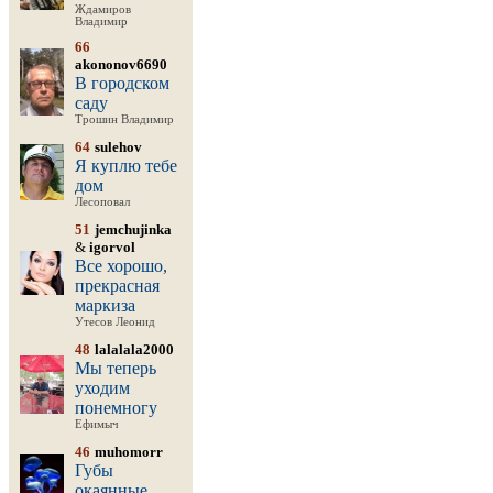
Ждамиров
Владимир
66
akononov6690
В городском
саду
Трошин Владимир
64
sulehov
Я куплю тебе
дом
Лесоповал
51
jemchujinka
&
igorvol
Все хорошо,
прекрасная
маркиза
Утесов Леонид
48
lalalala2000
Мы теперь
уходим
понемногу
Ефимыч
46
muhomorr
Губы
окаянные