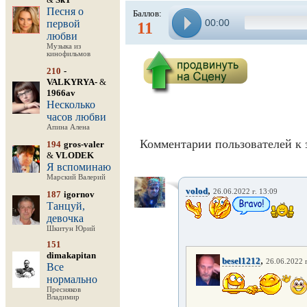
Песня о
Баллов:
00:00
первой
11
любви
Музыка из
кинофильмов
210
-
VALKYRYA-
&
1966av
Несколько
часов любви
Апина Алена
Комментарии пользователей к 
194
gros-valer
&
VLODEK
Я вспоминаю
Марский Валерий
,
volod
26.06.2022 г. 13:09
187
igornov
Танцуй,
девочка
Шкитун Юрий
151
dimakapitan
,
besel1212
26.06.2022 г
Все
нормально
Пресняков
Владимир