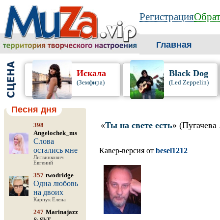
Регистрация
Обрат
Главная
Искала
Black Dog
(Земфира)
(Led Zeppelin)
Песня дня
«
Ты на свете есть
» (Пугачева
398
Angelochek_ms
Слова
остались мне
Кавер-версия от
besel1212
Литвинкович
Евгений
357
twodridge
Одна любовь
на двоих
Карпук Елена
247
Marinajazz
&
SkT