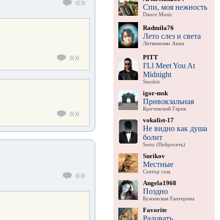
Спи, моя нежность
Dance Music
Radmila76
Лето слез и света
Литвиненко Анна
PITT
I'Ll Meet You At
Midnight
Smokie
igor-msk
Привокзальная
Кричевский Гарик
vokalist-17
Не видно как душа
болит
Suno (Нейросеть)
Surikov
Местные
Сектор газа
Angela1968
Поздно
Бужинская Екатерина
Favorite
Радовать