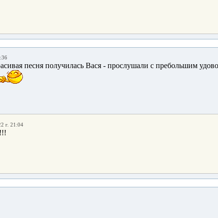
:36
расивая песня получилась Вася - прослушали с пребольшим удов
2 г. 21:04
!!