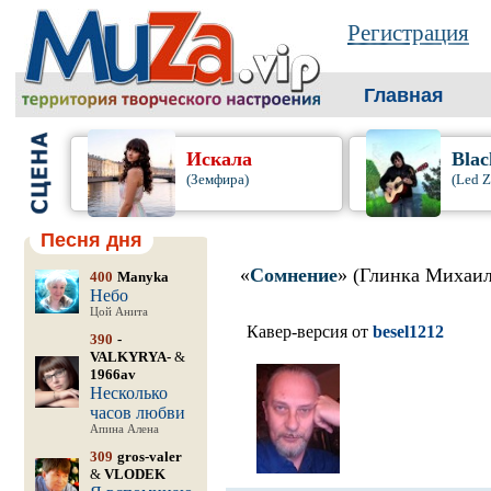
Регистрация
Главная
Искала
Blac
(Земфира)
(Led Z
Песня дня
«
Сомнение
» (Глинка Михаил
400
Manyka
Небо
Цой Анита
Кавер-версия от
besel1212
390
-
VALKYRYA-
&
1966av
Несколько
часов любви
Апина Алена
309
gros-valer
&
VLODEK