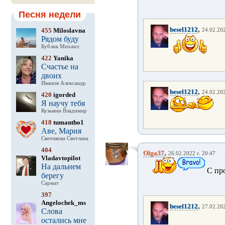
Песня недели
,
besel1212
455
Miloslavna
24.02.202
Рядом буду
Бублик Михаил
422
Yanika
Счастье на
двоих
Иванов Александр
,
besel1212
24.02.202
420
igorded
Я научу тебя
Кузьмин Владимир
418
tumantho1
Аве, Мария
Светикова Светлана
404
,
Olga37
26.02.2022 г. 20:47
Vladavtopilot
На дальнем
С про
берегу
Сармат
397
Angelochek_ms
,
besel1212
27.02.202
Слова
остались мне