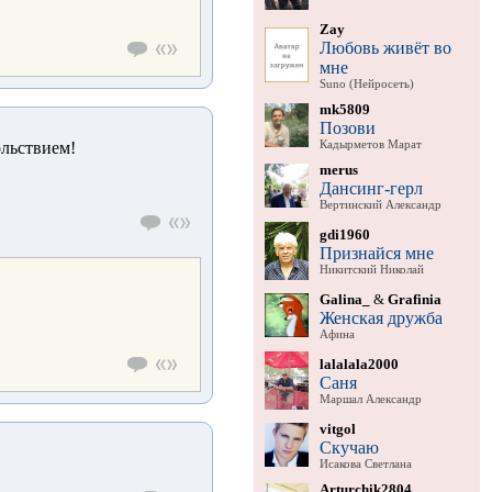
Zay
Любовь живёт во
мне
Suno (Нейросеть)
mk5809
Позови
Кадырметов Марат
ольствием!
merus
Дансинг-герл
Вертинский Александр
gdi1960
Признайся мне
Никитский Николай
Galina_
&
Grafinia
Женская дружба
Афина
lalalala2000
Саня
Маршал Александр
vitgol
Скучаю
Исакова Светлана
Arturchik2804