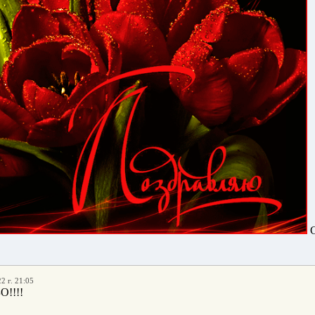
С
2 г. 21:05
!!!!