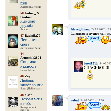
ржи
Аллегрова Ирина
50
Galina_
&
Grafinia
Женская
дружба
,
Alexei_Elena
Афина
24.02.2022 г. 09
Славная и душевная, к
47
Radmila76
Лето слез и
света
Литвиненко Анна
44
Arturchik2804
Спи, моя
,
besel1212
24.02.202
нежность
СПАСИБО!!!!!!!
Dance Music
40
Zay
Любовь
живёт во мне
Suno (Нейросеть)
38
alsar
Позови меня
,
volod
24.02.2022 г. 19:28
в небо
Кемеровский
Евгений