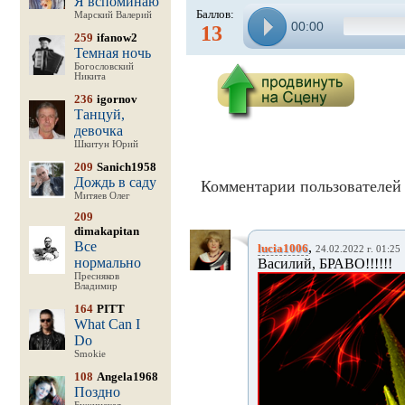
Я вспоминаю
Баллов:
Марский Валерий
00:00
13
259
ifanow2
Темная ночь
Богословский
Никита
236
igornov
Танцуй,
девочка
Шкитун Юрий
209
Sanich1958
Дождь в саду
Комментарии пользователей 
Митяев Олег
209
dimakapitan
Все
,
lucia1006
24.02.2022 г. 01:25
нормально
Василий, БРАВО!!!!!!
Пресняков
Владимир
164
PITT
What Can I
Do
Smokie
108
Angela1968
Поздно