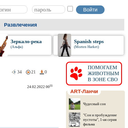
Развлечения
Зеркало-река
Spanish steps
(Альфа)
(Morten Harket)
ПОМОГАЕМ
34
21
0
ЖИВОТНЫМ
В ЗОНЕ СВО
55
24.02.2022 00
ART-Ланчи
Чудесный сон
"Сон и пробуждение
пустоты", 1-ая серия
фильма