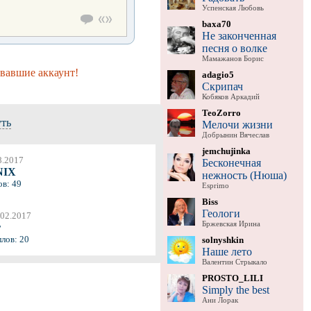
Успенская Любовь
baxa70
Не законченная
песня о волке
Мамажанов Борис
вавшие аккаунт!
adagio5
Скрипач
Кобяков Аркадий
TeoZorro
уть
Мелочи жизни
Добрынин Вячеслав
jemchujinka
8.2017
Бесконечная
NIX
нежность (Нюша)
ов: 49
Esprimo
Biss
Геологи
.02.2017
Бржевская Ирина
r
ллов: 20
solnyshkin
Наше лето
Валентин Стрыкало
PROSTO_LILI
Simply the best
Ани Лорак