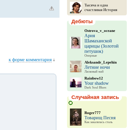
Тысяча и одна
счастливая История
Дебюты
Ostrova_v_oceane
Ария
Шамаханской
царицы (Золотой
петушок)
Оперные
к форме комментария
↓
Aleksandr_Lepehin
Летние ночи
Ласковый май
Rainbow12
Your shadow
Dark Soul Blues
Случайная запись
Roger777
Товарищ Песня
Как закалялась сталь