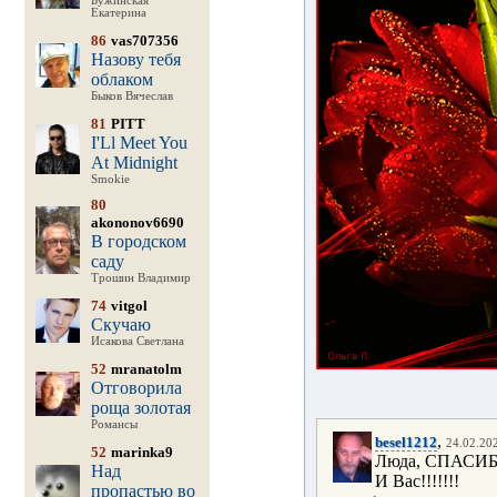
Бужинская
Екатерина
86
vas707356
Назову тебя
облаком
Быков Вячеслав
81
PITT
I'Ll Meet You
At Midnight
Smokie
80
akononov6690
В городском
саду
Трошин Владимир
74
vitgol
Скучаю
Исакова Светлана
52
mranatolm
Отговорила
роща золотая
Романсы
,
besel1212
24.02.202
52
marinka9
Люда, СПАСИБО
Над
И Вас!!!!!!!
пропастью во