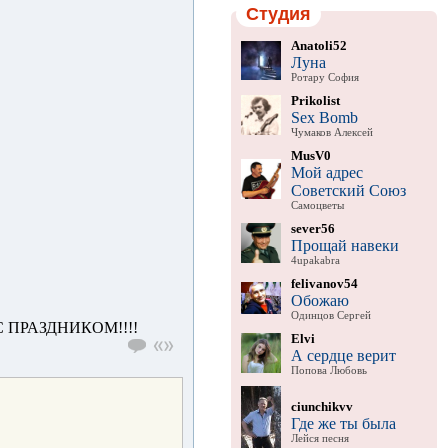
Студия
Anatoli52
Луна
Ротару София
Prikolist
Sex Bomb
Чумаков Алексей
MusV0
Мой адрес
Советский Союз
Самоцветы
sever56
Прощай навеки
4upakabra
felivanov54
Обожаю
Одинцов Сергей
 ПРАЗДНИКОМ!!!!
Elvi
А сердце верит
Попова Любовь
ciunchikvv
Где же ты была
Лейся песня