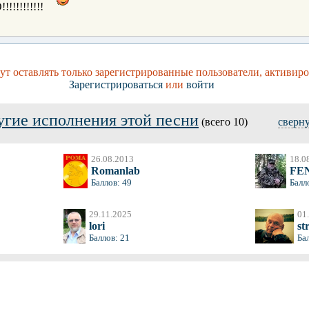
!!!!!!!!!
т оставлять только зарегистрированные пользователи, активиро
Зарегистрироваться
или
войти
угие исполнения этой песни
(всего 10)
сверн
26.08.2013
18.0
Romanlab
FE
Баллов: 49
Балл
29.11.2025
01
lori
st
Баллов: 21
Ба