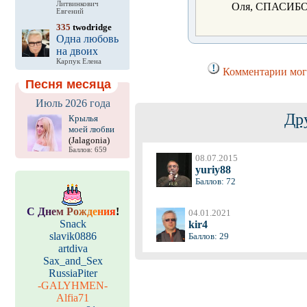
Литвинкович
Оля, СПАСИБО!!!
Евгений
335
twodridge
Одна любовь
на двоих
Карпук Елена
Комментарии могу
Песня месяца
Июль 2026 года
Др
Крылья
моей любви
(Jalagonia)
Баллов: 659
08.07.2015
yuriy88
Баллов: 72
С
Д
н
е
м
Р
о
ж
д
е
н
и
я
!
04.01.2021
Snack
kir4
slavik0886
Баллов: 29
artdiva
Sax_and_Sex
RussiaPiter
-GALYHMEN-
Alfia71