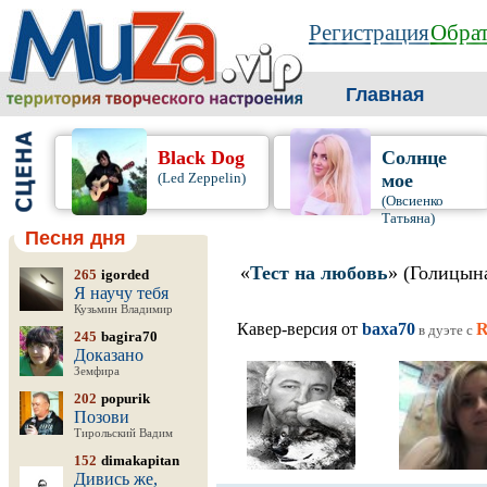
Регистрация
Обрат
Главная
Black Dog
Солнце
(Led Zeppelin)
мое
(Овсиенко
Татьяна)
Песня дня
«
Тест на любовь
» (Голицын
265
igorded
Я научу тебя
Кузьмин Владимир
Кавер-версия от
baxa70
R
в дуэте c
245
bagira70
Доказано
Земфира
202
popurik
Позови
Тирольский Вадим
152
dimakapitan
Дивись же,