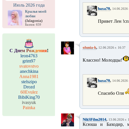
Июль 2026 года
,
baxa70
14.06.2026 
Крылья моей
любви
(Jalagonia)
Привет Лен !с
Баллов: 659
,
olunia-k
12.06.2026 г. 16:37
С
Д
н
е
м
Р
о
ж
д
е
н
и
я
!
leon4763
Классно! Молодцы!
grim97
svatovstvo
anechkina
Anna1981
,
baxa70
stelszipo
14.06.2026 
Drozd
60Evulez
Спасибо Оля
BibiKing70
ivasyuk
Painka
,
NikSFilm2014
13.06.2026 г. 
Ксюша и Баходир, мо