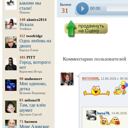
какими мы
Баллов:
стали!
00:00
31
Пикник
140
akmira2814
Искала
Земфира
112
twodridge
Одна любовь на
двоих
Карпук Елена
105
PITT
Комментарии пользователей 
Город, которого
нет
Корнелюк Игорь
,
RUSSMIR
90
muhomorr
12.06.2026 г. 09:36
Мне одиноко,
детка
Кузьмин Владимир
85
milana18
Там, где клён
шумит
,
baxa70
14.06.2026 
Дроздов Сергей
71
barmen
Море Азовское