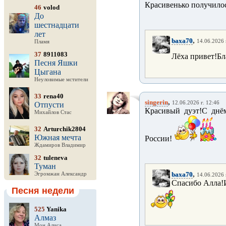
Красивенько получилос
46
volod
До
шестнадцати
лет
,
baxa70
14.06.2026 
Пламя
37
8911083
Лёха привет!Бл
Песня Яшки
Цыгана
Неуловимые мстители
33
rena40
,
singerin
12.06.2026 г. 12:46
Отпусти
Красивый дуэт!С днё
Михайлов Стас
32
Arturchik2804
Южная мечта
России!
Ждамиров Владимир
32
tuleneva
Туман
,
baxa70
Эгромжан Александр
14.06.2026 
Спасибо Алла!И
Песня недели
525
Yanika
Алмаз
Мон Алиса