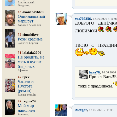
Бажиновский
Владимир
65
akononov6690
Одиннадцатый
,
vas707356
12.06.2026 г. 10:0
маршрут
ДОБРОГО ДЕНЁЧКА
Королев Анатолий
ЛЮБИМОЙ
52
ciunchikvv
Розы красные
Сухачев Сергей
ТВОЮ С ПРАЗДН
51
lalalala2000
Не бродить, не
мять в кустах
багряных
Ефимыч
,
baxa70
14.06.2026 
Привет Вась!!Б
47
Spev
Чапаев и
Пустота
тоже с праздником.
(роман)
Разные судьбы
47
regina74
Мой мир
,
Alexgor
наполнен
12.06.2026 г. 11:03
Алькасар