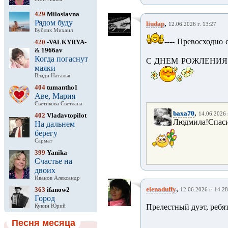
429
Miloslavna
Рядом буду
,
liudap
12.06.2026 г. 13:27
Бублик Михаил
---- Превосходно 
420
-VALKYRYA-
&
1966av
Когда погаснут
С ДНЕМ РОЖЛЕНИЯ ! Вс
маяки
Влади Наталья
404
tumantho1
Аве, Мария
Светикова Светлана
,
baxa70
14.06.2026 
402
Vladavtopilot
Людмила!Спасиб
На дальнем
берегу
Сармат
399
Yanika
Счастье на
двоих
Иванов Александр
,
elenaduffy
363
ifanow2
12.06.2026 г. 14:28
Город
Прелестный дуэт, ребя
Кукин Юрий
Песня месяца