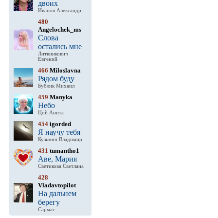
двоих
Иванов Александр
480
Angelochek_ms
Слова
остались мне
Литвинкович
Евгений
466
Miloslavna
Рядом буду
Бублик Михаил
459
Manyka
Небо
Цой Анита
454
igorded
Я научу тебя
Кузьмин Владимир
431
tumantho1
Аве, Мария
Светикова Светлана
428
Vladavtopilot
На дальнем
берегу
Сармат