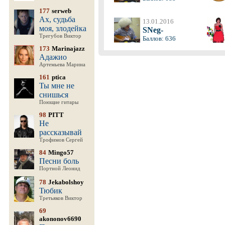
177
serweb
Ах, судьба
13.01.2016
моя, злодейка
SNeg-
Трегубов Виктор
Баллов: 636
173
Marinajazz
Адажио
Артемьева Марина
161
ptica
Ты мне не
снишься
Поющие гитары
98
PITT
Не
рассказывай
Трофимов Сергей
84
Mingo57
Песни боль
Портной Леонид
78
Jekabolshoy
Тюбик
Третьяков Виктор
69
akononov6690