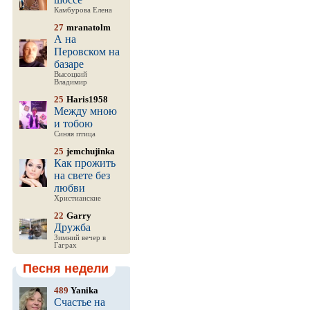
Камбурова Елена
27
mranatolm
А на
Перовском на
базаре
Высоцкий
Владимир
25
Haris1958
Между мною
и тобою
Синяя птица
25
jemchujinka
Как прожить
на свете без
любви
Христианские
22
Garry
Дружба
Зимний вечер в
Гаграх
Песня недели
489
Yanika
Счастье на