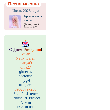
Песня месяца
Июль 2026 года
Крылья моей
любви
(Jalagonia)
Баллов: 659
С
Д
н
е
м
Р
о
ж
д
е
н
и
я
!
kulav
Natik_Laren
mariya9
olga27
gimenes
victorist
bygel
strongcent
89028797238
Spiteful-listener
FeklistOff_Project
Nikem
FeklistOFF