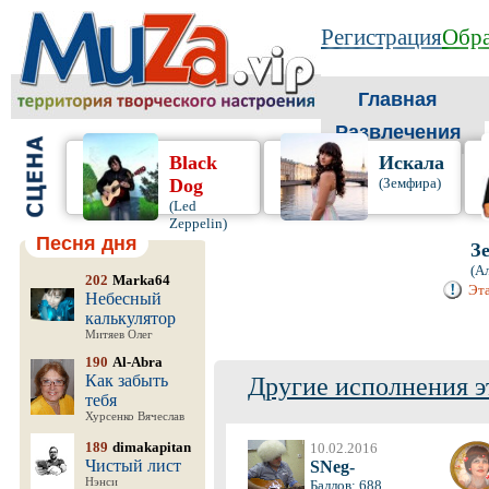
Регистрация
Обра
Главная
Развлечения
Black
Искала
Dog
(Земфира)
(Led
Zeppelin)
Песня дня
З
(А
202
Marka64
Эта
Небесный
калькулятор
Митяев Олег
190
Al-Abra
Как забыть
Другие исполнения э
тебя
Хурсенко Вячеслав
189
dimakapitan
10.02.2016
Чистый лист
SNeg-
Нэнси
Баллов: 688