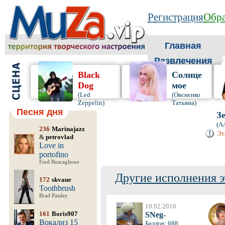
Регистрация
Обра
Главная
Развлечения
Black
Солнце
Dog
мое
(Led
(Овсиенко
Zeppelin)
Татьяна)
Песня дня
З
(А
236
Marinajazz
Эт
&
petrovlad
Love in
portofino
Fred Buscaglione
Другие исполнения э
172
skvaue
Toothbrush
Brad Paisley
10.02.2016
161
Boris907
SNeg-
Вокализ 15
Баллов: 688