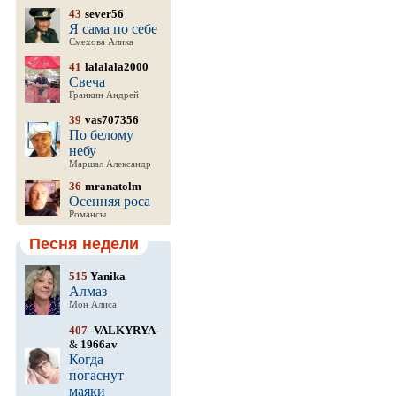
43
sever56
Я сама по себе
Смехова Алика
41
lalalala2000
Свеча
Гранкин Андрей
39
vas707356
По белому
небу
Маршал Александр
36
mranatolm
Осенняя роса
Романсы
Песня недели
515
Yanika
Алмаз
Мон Алиса
407
-VALKYRYA-
&
1966av
Когда
погаснут
маяки