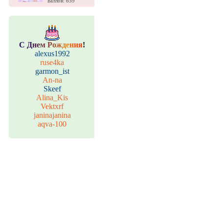
Баллов: 659
С
Д
н
е
м
Р
о
ж
д
е
н
и
я
!
alexus1992
ruse4ka
garmon_ist
An-na
Skeef
Alina_Kis
Vektxrf
janinajanina
aqva-100