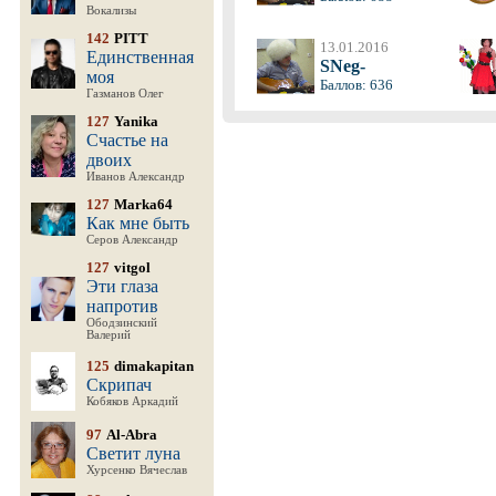
Вокализы
142
PITT
13.01.2016
Единственная
SNeg-
моя
Баллов: 636
Газманов Олег
127
Yanika
Счастье на
двоих
Иванов Александр
127
Marka64
Как мне быть
Серов Александр
127
vitgol
Эти глаза
напротив
Ободзинский
Валерий
125
dimakapitan
Скрипач
Кобяков Аркадий
97
Al-Abra
Светит луна
Хурсенко Вячеслав