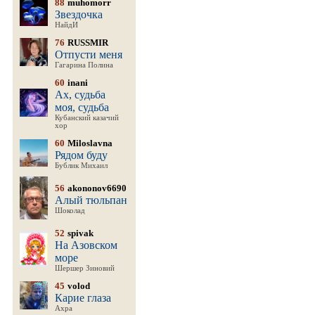
88
muhomorr
Звездочка
НайдИ
76
RUSSMIR
Отпусти меня
Гагарина Полина
60
inani
Ах, судьба
моя, судьба
Кубанский казачий
хор
60
Miloslavna
Рядом буду
Бублик Михаил
56
akononov6690
Алый тюльпан
Шоколад
52
spivak
На Азовском
море
Шершер Зиновий
45
volod
Карие глаза
Ахра