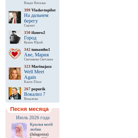
Влади Наталья
399
Vladavtopilot
На дальнем
берегу
Сармат
350
ifanow2
Город
Кукин Юрий
342
tumantho1
Аве, Мария
Светикова Светлана
323
Marinajazz
Well Meet
Again
Karen Elson
267
popurik
Вокализ 7
Вокализы
Песня месяца
Июль 2026 года
Крылья моей
любви
(Jalagonia)