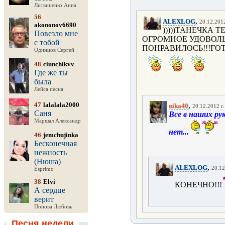
Литвиненко Анна
56
,
ALEXLOG
20.12.2012
akononov6690
)))))ТАНЕЧКА 
Повезло мне
ОГРОМНОЕ УДОВОЛЬС
с тобой
ПОНРАВИЛОСЬ!!!ГОТ
Одинцов Сергей
48
ciunchikvv
Где же ты
была
Лейся песня
47
lalalala2000
,
nika40
20.12.2012 г.
Саня
Все в наших рук
Маршал Александр
нет...
46
jemchujinka
Бесконечная
нежность
(Нюша)
,
ALEXLOG
20.12
Esprimo
38
Elvi
КОНЕЧНО!!!
А сердце
верит
Попова Любовь
Песня недели