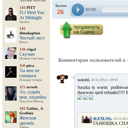
Хурсенко Вячеслав
Баллов:
145
PITT
00:00
26
I'Ll Meet You
At Midnight
Smokie
142
dimakapitan
Чистый лист
Нэнси
130
vitgol
Скучаю
Исакова Светлана
Комментарии пользователей к 
118
ptica
Ты мне не
снишься
,
taniabl
Поющие гитары
20.12.2012 г. 09:05
115
serweb
Saszka ty wsem podbiwae
Ах, судьба
dusewno speli rebiatki!!!!! 
моя, злодейка
Трегубов Виктор
102
Galina_
&
Grafinia
Женская
,
ALEXLOG
20.12.2012
дружба
ТАНЮШКА СПАС
Афина