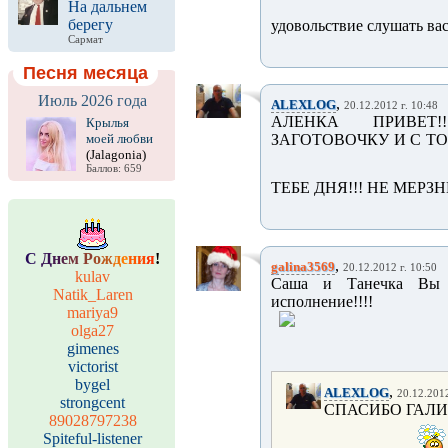
На дальнем
берегу
удовольствие слушать вас!
Сармат
Песня месяца
Июль 2026 года
,
ALEXLOG
20.12.2012 г. 10:48
АЛЕНКА ПРИВЕТ!
Крылья
моей любви
ЗАГОТОВОЧКУ И С ТО
(Jalagonia)
Баллов: 659
ТЕБЕ ДНЯ!!! НЕ МЕРЗНИ
С
Д
н
е
м
Р
о
ж
д
е
н
и
я
!
,
galina3569
20.12.2012 г. 10:50
kulav
Саша и Танечка Вы не
Natik_Laren
исполнение!!!!
mariya9
olga27
gimenes
victorist
bygel
,
ALEXLOG
20.12.2012
strongcent
СПАСИБО ГАЛИ
89028797238
Spiteful-listener