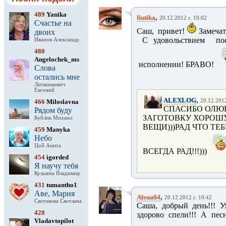
489
Yanika
,
liutika
20.12.2012 г. 10:02
Счастье на
Саш, привет!
Замечат
двоих
С удовольствием пос
Иванов Александр
480
Angelochek_ms
исполнении! БРАВО!
Слова
остались мне
Литвинкович
Евгений
,
ALEXLOG
466
Miloslavna
20.12.2012
СПАСИБО ОЛЮШ
Рядом буду
ЗАГОТОВКУ ХОРОШУ
Бублик Михаил
ВЕЩИ)))РАД ЧТО ТЕ
459
Manyka
Небо
Цой Анита
ВСЕГДА РАД!!!)))
454
igorded
Я научу тебя
Кузьмин Владимир
431
tumantho1
Аве, Мария
,
Alena64
20.12.2012 г. 10:42
Светикова Светлана
Саша, добрый день!!! Ух
428
здорово спели!!! А песн
Vladavtopilot