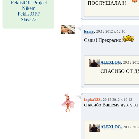
FeklistOff_Project
ПОСЛУШАЛА!!!
Nikem
FeklistOFF
Slava72
,
kariy
20.12.2012 г. 12:10
Саша! Прекрасно!
,
ALEXLOG
20.12.2012
СПАСИБО ОТ ДУ
,
lapka123
20.12.2012 г. 12:13
спасибо Вашему дуэту за
,
ALEXLOG
20.12.2012