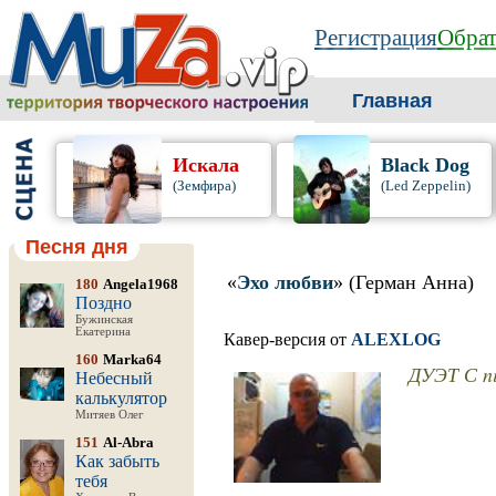
Регистрация
Обрат
Главная
Искала
Black Dog
(Земфира)
(Led Zeppelin)
Песня дня
«
Эхо любви
» (Герман Анна)
180
Angela1968
Поздно
Бужинская
Екатерина
Кавер-версия от
ALEXLOG
160
Marka64
ДУЭТ С n
Небесный
калькулятор
Митяев Олег
151
Al-Abra
Как забыть
тебя