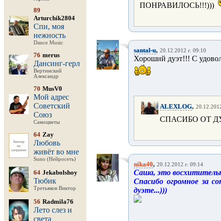
ПОНРАВИЛОСЬ!!!)))
89
Arturchik2804
Спи, моя
нежность
Dance Music
,
santal-u
20.12.2012 г. 09:10
76
merus
Хороший дуэт!!! С удово
Дансинг-герл
Вертинский
Александр
70
MusV0
Мой адрес
Советский
,
ALEXLOG
20.12.2012
Союз
СПАСИБО ОТ ДУ
Самоцветы
64
Zay
Любовь
живёт во мне
Suno (Нейросеть)
,
nika40
20.12.2012 г. 09:14
Саша, это восхититель
64
Jekabolshoy
Тюбик
Спасибо огромное за с
Третьяков Виктор
дуэте...)))
56
Radmila76
Лето слез и
света