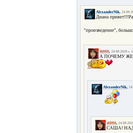
,
AlexanderNik
24.09.2
Диана привет!!!Р
"произведение", большо
,
di888
24.09.2020 г. 
А ПОЧЕМУ ЖЕ
,
AlexanderNik
24
,
di888
24.09.2020
САША! НАД