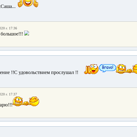
Саша...
020 г. 17:36
 большое!!!
ение !!С удовольствием прослушал !!
020 г. 17:37
арю!!!