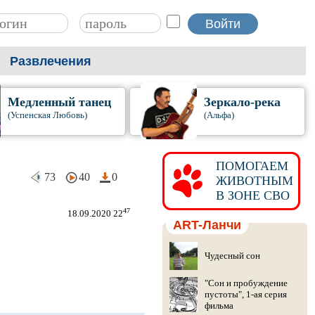
Развлечения
Медленный танец
Зеркало-река
(Успенская Любовь)
(Альфа)
ПОМОГАЕМ
73
40
0
ЖИВОТНЫМ
В ЗОНЕ СВО
47
18.09.2020 22
ART-Ланчи
Чудесный сон
"Сон и пробуждение
пустоты", 1-ая серия
фильма