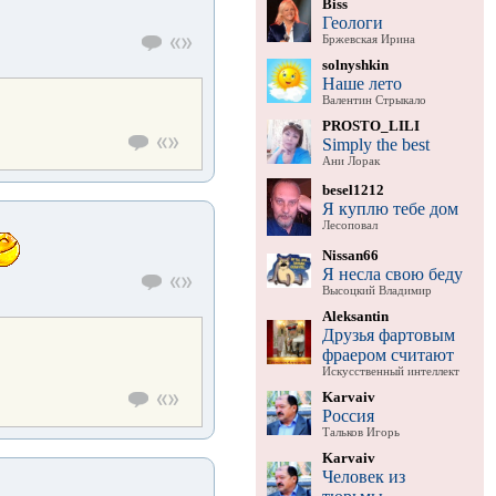
Biss
Геологи
Бржевская Ирина
solnyshkin
Наше лето
Валентин Стрыкало
PROSTO_LILI
Simply the best
Ани Лорак
besel1212
Я куплю тебе дом
Лесоповал
Nissan66
Я несла свою беду
Высоцкий Владимир
Aleksantin
Друзья фартовым
фраером считают
Искусственный интеллект
Karvaiv
Россия
Тальков Игорь
Karvaiv
Человек из