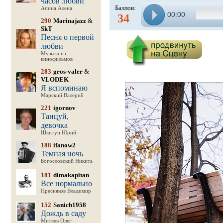
часов любви
Баллов:
Апина Алена
00:00
34
290
Marinajazz
&
SkT
Песня о первой
любви
Музыка из
кинофильмов
283
gros-valer
&
VLODEK
Я вспоминаю
Марский Валерий
221
igornov
Танцуй,
девочка
Шкитун Юрий
188
ifanow2
Темная ночь
Богословский Никита
181
dimakapitan
Все нормально
Пресняков Владимир
152
Sanich1958
Дождь в саду
Митяев Олег