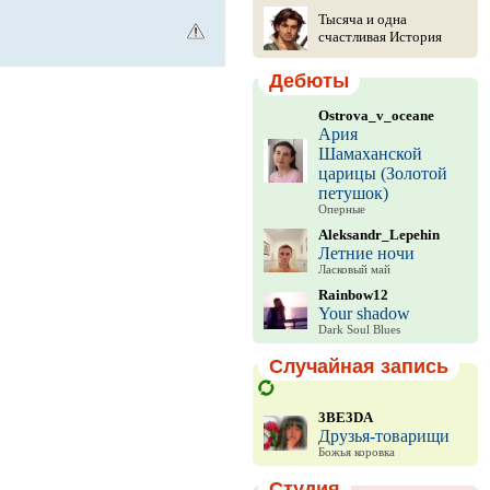
Тысяча и одна
счастливая История
Дебюты
Ostrova_v_oceane
Ария
Шамаханской
царицы (Золотой
петушок)
Оперные
Aleksandr_Lepehin
Летние ночи
Ласковый май
Rainbow12
Your shadow
Dark Soul Blues
Случайная запись
3BE3DA
Друзья-товарищи
Божья коровка
Студия