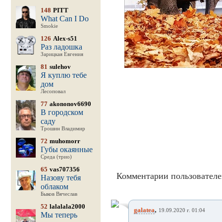
148
PITT
What Can I Do
Smokie
126
Alex-s51
Раз ладошка
Зарицкая Евгения
81
sulehov
Я куплю тебе
дом
Лесоповал
77
akononov6690
В городском
саду
Трошин Владимир
72
muhomorr
Губы окаянные
Среда (трио)
65
vas707356
Комментарии пользователе
Назову тебя
облаком
Быков Вячеслав
52
lalalala2000
,
galatea
19.09.2020 г. 01:04
Мы теперь