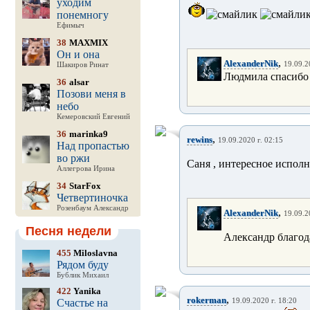
уходим
понемногу
Ефимыч
38
MAXMIX
Он и она
,
AlexanderNik
19.09.2
Шакиров Ринат
Людмила спасибо
36
alsar
Позови меня в
небо
Кемеровский Евгений
36
marinka9
,
rewins
19.09.2020 г. 02:15
Над пропастью
во ржи
Саня , интересное исполн
Аллегрова Ирина
34
StarFox
Четвертиночка
Розенбаум Александр
,
AlexanderNik
19.09.2
Песня недели
Александр благод
455
Miloslavna
Рядом буду
Бублик Михаил
422
Yanika
,
rokerman
Счастье на
19.09.2020 г. 18:20