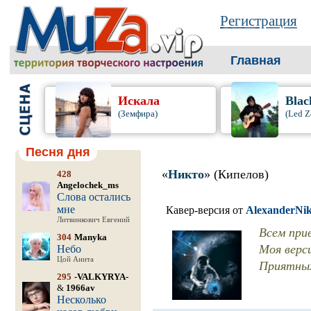
Регистрация
Главная
Искала
Blac
(Земфира)
(Led Z
Песня дня
«
Никто
» (Кипелов)
428
Angelochek_ms
Слова остались
мне
Кавер-версия от
AlexanderNi
Литвинкович Евгений
Всем прив
304
Manyka
Моя верс
Небо
Цой Анита
Приятных
295
-VALKYRYA-
&
1966av
Несколько