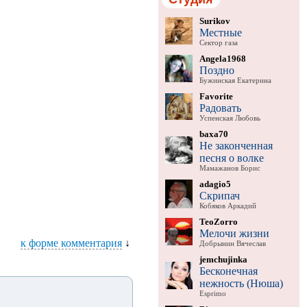
Surikov
Местные
Сектор газа
Angela1968
Поздно
Бужинская Екатерина
Favorite
Радовать
Успенская Любовь
baxa70
Не законченная
песня о волке
Мамажанов Борис
adagio5
Скрипач
Кобяков Аркадий
TeoZorro
Мелочи жизни
к форме комментария
↓
Добрынин Вячеслав
jemchujinka
Бесконечная
нежность (Нюша)
Esprimo