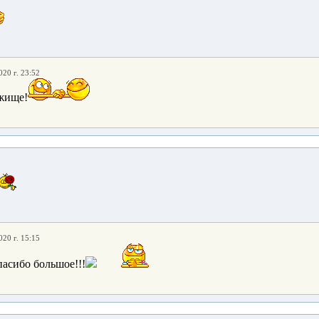
020 г. 23:52
жище!
020 г. 15:15
асибо большое!!!