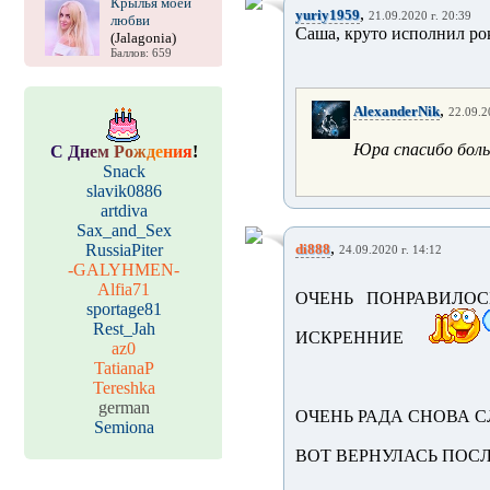
Крылья моей
,
yuriy1959
21.09.2020 г. 20:39
любви
Саша, круто исполнил рок
(Jalagonia)
Баллов: 659
,
AlexanderNik
22.09.2
Юра спасибо бол
С
Д
н
е
м
Р
о
ж
д
е
н
и
я
!
Snack
slavik0886
artdiva
Sax_and_Sex
,
RussiaPiter
di888
24.09.2020 г. 14:12
-GALYHMEN-
Alfia71
ОЧЕНЬ ПОНРАВИЛОС
sportage81
Rest_Jah
ИСКРЕННИЕ
az0
TatianaP
Tereshka
german
ОЧЕНЬ РАДА СНОВА С
Semiona
ВОТ ВЕРНУЛАСЬ ПОСЛЕ