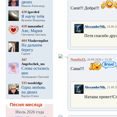
двоих
Иванов Александр
Саня!!! Добра!!!
420
igorded
Я научу тебя
Кузьмин Владимир
,
418
tumantho1
AlexanderNik
19.09.2
Аве, Мария
Светикова Светлана
Петя спасибо дру
404
Vladavtopilot
На дальнем
берегу
Сармат
,
Natalia22
397
20.09.2020 г. 15:59
Angelochek_ms
Слова остались
Саша!!!
мне
Литвинкович Евгений
335
twodridge
,
Одна любовь
AlexanderNik
21.09.2
на двоих
Карпук Елена
Наташа привет!Сп
Песня месяца
Июль 2026 года