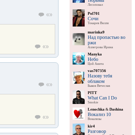
тюрьмы
Лесоповал
Pol701
Сочи
Токарев Вилли
marinka9
Над пропастью во
ржи
Аллегрова Ирина
Manyka
Небо
Цой Анита
vas707356
Назову тебя
облаком
Быков Вячеслав
PITT
What Can I Do
Smokie
Lenochka
&
Dashina
Вокализ 10
Вокализы
kir4
Разговор