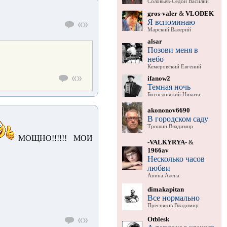
Соловьев-Седой Василий
gros-valer
&
VLODEK
Я вспоминаю
Марский Валерий
alsar
Позови меня в
небо
Кемеровский Евгений
ifanow2
Темная ночь
Богословский Никита
akononov6690
В городском саду
Трошин Владимир
МОЩНО!!!!!! МОИ
-VALKYRYA-
&
1966av
Несколько часов
любви
Апина Алена
dimakapitan
Все нормально
Пресняков Владимир
Otblesk