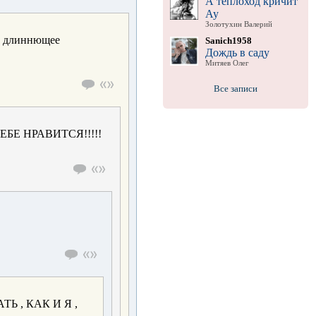
А теплоход кричит
Ау
Золотухин Валерий
ль длиннющее
Sanich1958
Дождь в саду
Митяев Олег
Все записи
БЕ НРАВИТСЯ!!!!!
 , КАК И Я ,