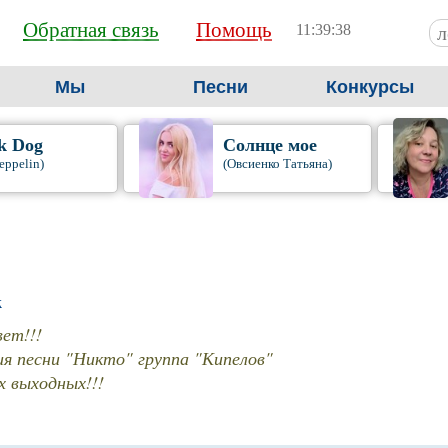
Обратная связь
Помощь
11:39:39
Мы
Песни
Конкурсы
k Dog
Солнце мое
eppelin)
(Овсиенко Татьяна)
k
ет!!!
ия песни "Никто" группа "Кипелов"
 выходных!!!