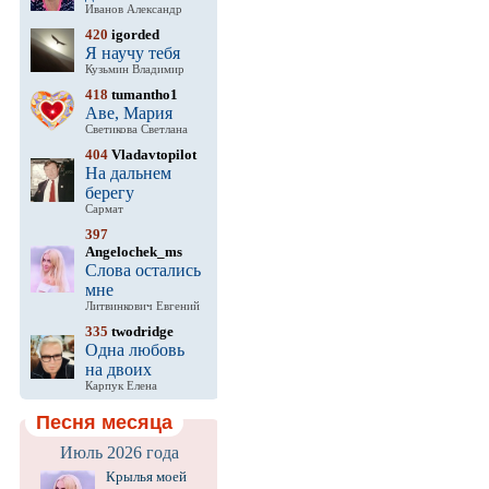
Иванов Александр
420
igorded
Я научу тебя
Кузьмин Владимир
418
tumantho1
Аве, Мария
Светикова Светлана
404
Vladavtopilot
На дальнем
берегу
Сармат
397
Angelochek_ms
Слова остались
мне
Литвинкович Евгений
335
twodridge
Одна любовь
на двоих
Карпук Елена
Песня месяца
Июль 2026 года
Крылья моей