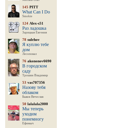
145
PITT
What Can I Do
Smokie
124
Alex-s51
Раз ладошка
Зарицкая Евгения
78
sulehov
Я куплю тебе
дом
Лесоповал
76
akononov6690
В городском
саду
Трошин Владимир
53
vas707356
Назову тебя
облаком
Быков Вячеслав
50
lalalala2000
Мы теперь
уходим
понемногу
Ефимыч