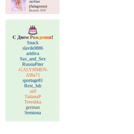
любви
(Jalagonia)
Баллов: 659
С
Д
н
е
м
Р
о
ж
д
е
н
и
я
!
Snack
slavik0886
artdiva
Sax_and_Sex
RussiaPiter
-GALYHMEN-
Alfia71
sportage81
Rest_Jah
az0
TatianaP
Tereshka
german
Semiona