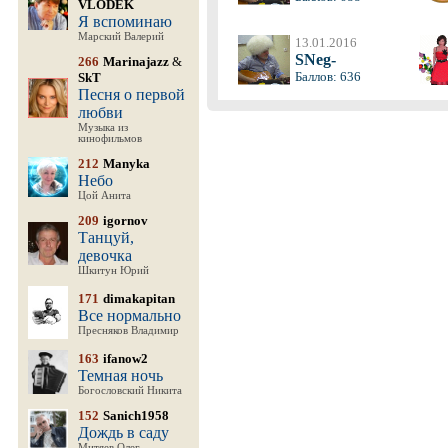
VLODEK
Я вспоминаю
Марский Валерий
13.01.2016
SNeg-
266
Marinajazz
&
Баллов: 636
SkT
Песня о первой
любви
Музыка из
кинофильмов
212
Manyka
Небо
Цой Анита
209
igornov
Танцуй,
девочка
Шкитун Юрий
171
dimakapitan
Все нормально
Пресняков Владимир
163
ifanow2
Темная ночь
Богословский Никита
152
Sanich1958
Дождь в саду
Митяев Олег