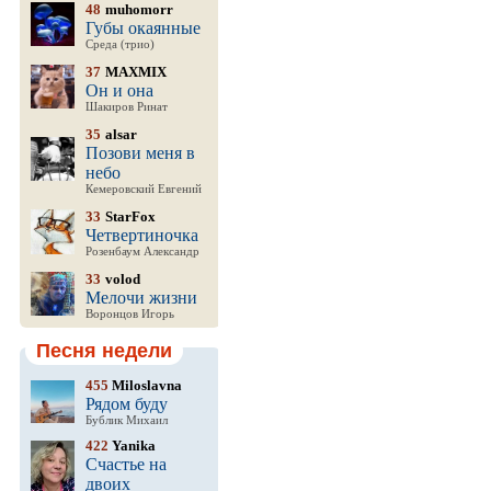
48
muhomorr
Губы окаянные
Среда (трио)
37
MAXMIX
Он и она
Шакиров Ринат
35
alsar
Позови меня в
небо
Кемеровский Евгений
33
StarFox
Четвертиночка
Розенбаум Александр
33
volod
Мелочи жизни
Воронцов Игорь
Песня недели
455
Miloslavna
Рядом буду
Бублик Михаил
422
Yanika
Счастье на
двоих