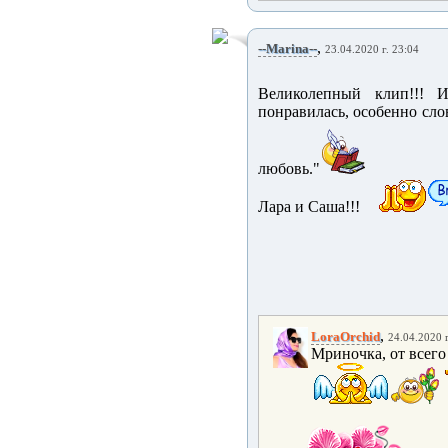
,
--Marina--
23.04.2020 г. 23:04
Великолепный клип!!! И 
понравилась, особенно слов
любовь."
Лара и Саша!!!
,
LoraOrchid
24.04.2020 г
Мриночка, от всего 