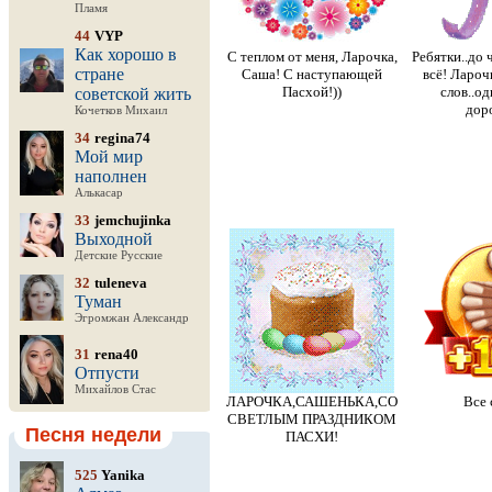
Пламя
44
VYP
Как хорошо в
С теплом от меня, Ларочка,
Ребятки..до 
стране
Саша! С наступающей
всё! Лароч
Пасхой!))
слов..о
советской жить
доро
Кочетков Михаил
34
regina74
Мой мир
наполнен
Алькасар
33
jemchujinka
Выходной
Детские Русские
32
tuleneva
Туман
Эгромжан Александр
31
rena40
Отпусти
Михайлов Стас
ЛАРОЧКА,САШЕНЬКА,СО
Все 
СВЕТЛЫМ ПРАЗДНИКОМ
Песня недели
ПАСХИ!
525
Yanika