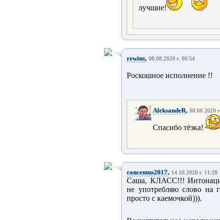
лучшие!
,
rewins
08.08.2020 г. 00:54
Роскошное исполнение !!
,
AleksandeR
08.08.2020 г
Спасибо тёзка!
,
concentus2017
14.10.2020 г. 11:28
Саша, КЛАСС!!! Интонации
не употребляю слово на г
просто с каемочкой))).