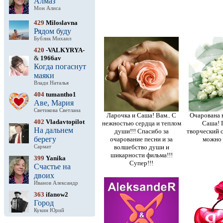
Алмаз
Мон Алиса
429
Miloslavna
Рядом буду
Бублик Михаил
420
-VALKYRYA-
&
1966av
Когда погаснут
маяки
Влади Наталья
404
tumantho1
Аве, Мария
Светикова Светлана
Ларочка и Саша! Вам.. С
Очарована 
402
Vladavtopilot
нежностью сердца и теплом
Саша! 
На дальнем
души!!! Спасибо за
творческий с
берегу
очарование песни и за
можно 
волшебство души и
Сармат
шикарности фильма!!!
399
Yanika
Супер!!!
Счастье на
двоих
Иванов Александр
363
ifanow2
Город
Кукин Юрий