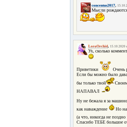
,
concentus2017
15.10.
Мысли рождаются,
,
LoraOrchid
15.10.2020 г
Ух, сколько коммен
Приветики
Очень 
Если бы можно было дава
бы только твой
Своим
НАПАВАЛ
Ну не бежала я за машино
как наваждение
Но на
(а что, никогда не поздно
Спасибо ТЕБЕ большое от