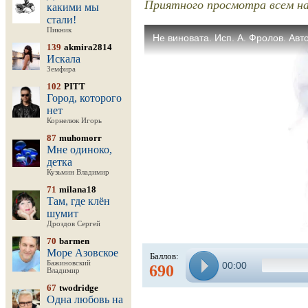
Приятного просмотра всем н
какими мы
стали!
Пикник
139
akmira2814
Искала
Земфира
102
PITT
Город, которого
нет
Корнелюк Игорь
87
muhomorr
Мне одиноко,
детка
Кузьмин Владимир
71
milana18
Там, где клён
шумит
Дроздов Сергей
70
barmen
Море Азовское
Баллов:
Бажиновский
00:00
690
Владимир
67
twodridge
Одна любовь на