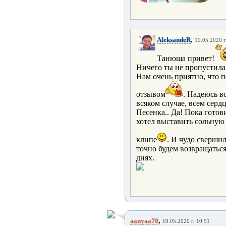
,
AleksandeR
19.05.2020 г
Танюша привет!
Ничего ты не пропустила,
Нам очень приятно, что 
отзывом
. Надеюсь в
всяком случае, всем серд
Песенка.. Да! Пока готов
хотел выставить сольную
клипе
. И чудо свершил
точно будем возвращаться
днях.
,
aanyaa78
19.05.2020 г. 10:51