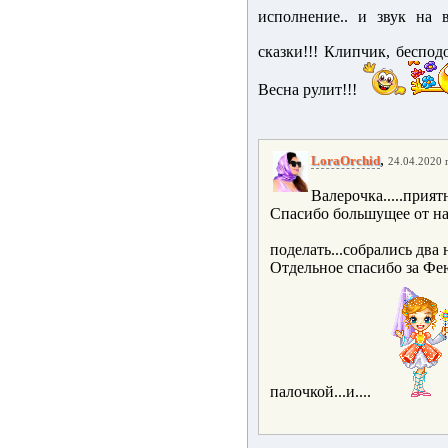
исполнение.. и звук на 
сказки!!! Клипчик, беспод
Весна рулит!!!
,
LoraOrchid
24.04.2020 г
Валерочка.....прият
Спасибо большущее от нас
поделать...собрались дв
Отдельное спасибо за Фею.
палочкой...и....