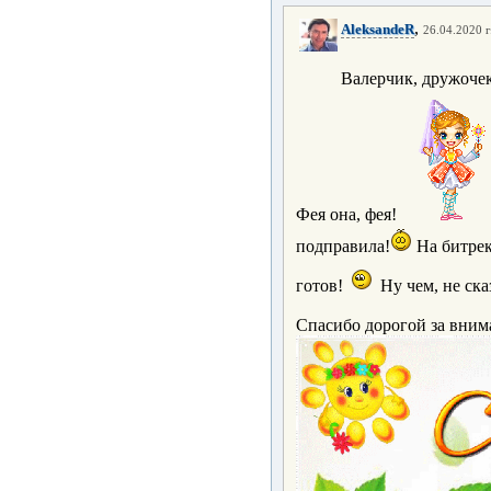
,
AleksandeR
26.04.2020 г
Валерчик, дружоче
Фея она, фея!
подправила!
На битрек
готов!
Ну чем, не ска
Спасибо дорогой за вним