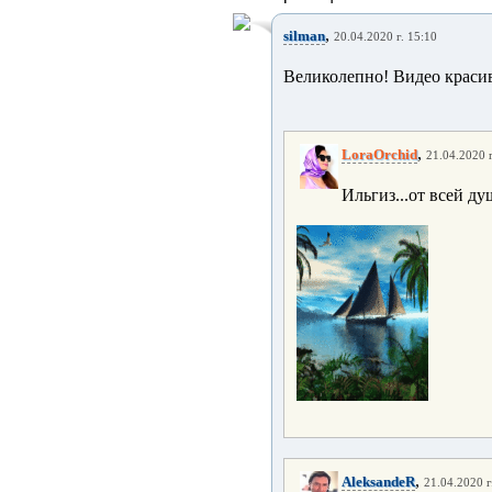
,
silman
20.04.2020 г. 15:10
Великолепно! Видео красивое
,
LoraOrchid
21.04.2020 г
Ильгиз...от всей ду
,
AleksandeR
21.04.2020 г