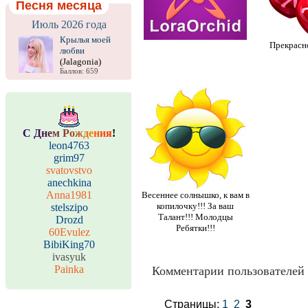
Песня месяца
Июль 2026 года
Крылья моей
Прекрасно
любви
(Jalagonia)
Баллов: 659
С
Д
н
е
м
Р
о
ж
д
е
н
и
я
!
leon4763
grim97
svatovstvo
anechkina
Anna1981
Весеннее солнышко, к вам в
копилочку!!! За ваш
stelszipo
Талант!!! Молодцы
Drozd
Ребятки!!!
60Evulez
BibiKing70
ivasyuk
Painka
Комментарии пользователей 
Страницы:
1
2
3