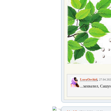
,
LoraOrchid
27.04.202
...захвалил, Сашу