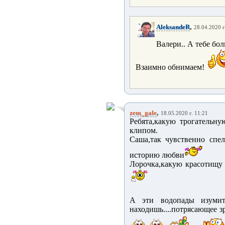
,
AleksandeR
28.04.2020 г
Валери.. А тебе бо
Взаимно обнимаем!
,
zem_gale
18.05.2020 г. 11:21
Ребята,какую трогательную
клипом.
Саша,так чувственно спел
историю любви
Лорочка,какую красотищу н
А эти водопады изуми
находишь....потрясающее з