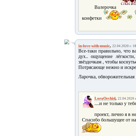
Валерочка
конфетки
,
in-love-with-music
22.04.2020 г. 1
Все-таки правильно, что ва
дух.. ощущение лёгкости,
звёздочкам , чтобы коснуть
Потрясающе нежно и искрен
Ларочка, обворожительная ,
,
LoraOrchid
22.04.2020 г
....и не только у т
проект, лично я в не
Спасибо большущее от нас