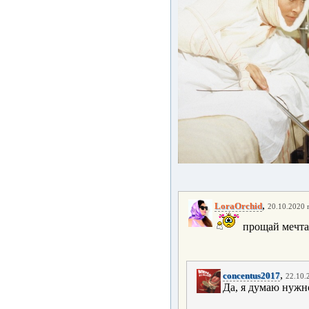
,
LoraOrchid
20.10.2020 г
прощай мечта.
,
concentus2017
22.10.
Да, я думаю нужно