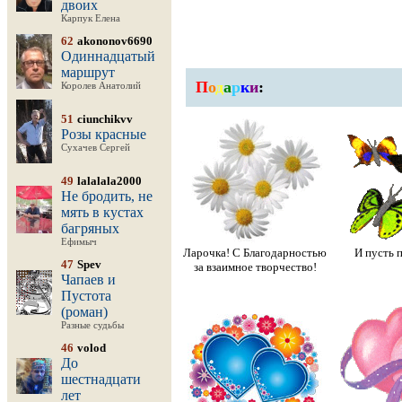
двоих
Карпук Елена
62
akononov6690
Одиннадцатый
маршрут
П
о
д
а
р
к
и
:
Королев Анатолий
51
ciunchikvv
Розы красные
Сухачев Сергей
49
lalalala2000
Не бродить, не
мять в кустах
багряных
Ефимыч
Ларочка! С Благодарностью
И пусть п
47
Spev
за взаимное творчество!
Чапаев и
Пустота
(роман)
Разные судьбы
46
volod
До
шестнадцати
лет