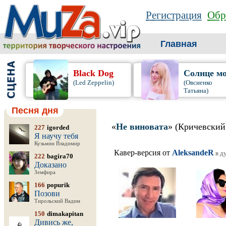
Регистрация
Обр
Главная
Black Dog
Солнце м
(Led Zeppelin)
(Овсиенко
Татьяна)
Песня дня
«
Не виновата
» (Кричевский
227
igorded
Я научу тебя
Кузьмин Владимир
Кавер-версия от
AleksandeR
в д
222
bagira70
Доказано
Земфира
166
popurik
Позови
Тирольский Вадим
150
dimakapitan
Дивись же,