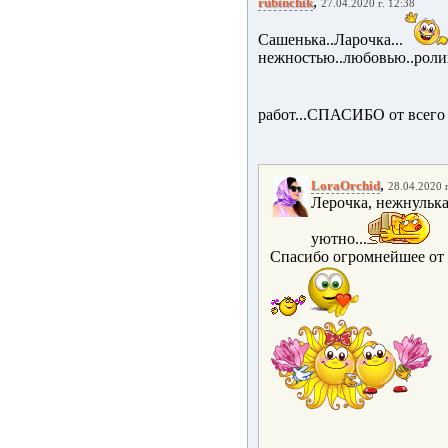
,
rubinchik
27.04.2020 г. 12:38
Сашенька..Ларочка...
нежностью..любовью..ро
работ...СПАСИБО от всего 
,
LoraOrchid
28.04.2020 г
Лерочка, нежнулька
уютно...
Спасибо огромнейшее от н