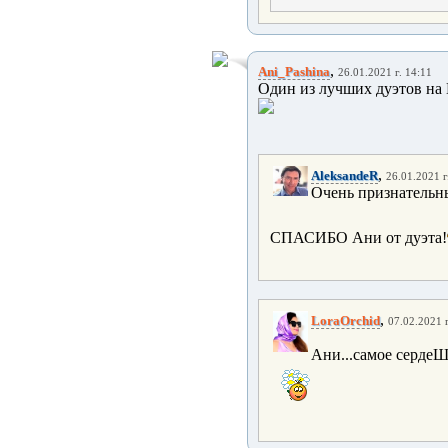
,
Ani_Pashina
26.01.2021 г. 14:11
Один из лучших дуэтов на
,
AleksandeR
26.01.2021 г
Очень признательн
СПАСИБО Ани от дуэта!
,
LoraOrchid
07.02.2021 г
Ани...самое серде