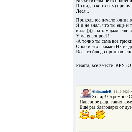
Восхитительное исполнени
По видео контенту) прошу ч
Леся...
Прикольное начало клипа в 
Я и не знал, что ты еще и 
вида )))), ты там даже еще 
У меня вопрос?!
-А точно ты сама все трюки
Оооо и этот романтИк из д
Все это блюдо приправлен
Ребята, все вместе -КРУТО
,
AleksandeR
14.10.2020 г
Хелир! Огромное С
Наверное ради таких комм
Ещё раз благодарю от ду