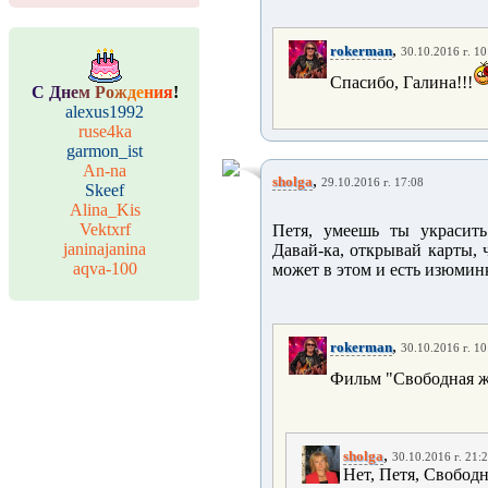
,
rokerman
30.10.2016 г. 10
Спасибо, Галина!!!
С
Д
н
е
м
Р
о
ж
д
е
н
и
я
!
alexus1992
ruse4ka
garmon_ist
An-na
,
sholga
29.10.2016 г. 17:08
Skeef
Alina_Kis
Vektxrf
Петя, умеешь ты украсит
janinajanina
Давай-ка, открывай карты, ч
aqva-100
может в этом и есть изюмин
,
rokerman
30.10.2016 г. 10
Фильм "Свободная же
,
sholga
30.10.2016 г. 21:
Нет, Петя, Свободн