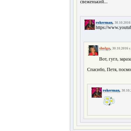
свеженький...
,
rokerman
30.10.2016 
https://www.you
,
sholga
30.10.2016 г
Вот, гугл, зара
Спасибо, Петя, посм
,
rokerman
30.10.