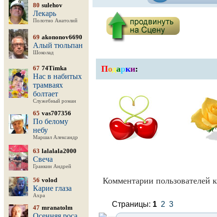
80
sulehov
Лекарь
Полотно Анатолий
69
akononov6690
Алый тюльпан
Шоколад
П
о
д
а
р
к
и
:
67
74Timka
Нас в набитых
трамваях
болтает
Служебный роман
65
vas707356
По белому
небу
Маршал Александр
63
lalalala2000
Свеча
Гранкин Андрей
Комментарии пользователей к
56
volod
Карие глаза
Ахра
Страницы:
1
2
3
47
mranatolm
Осенняя роса