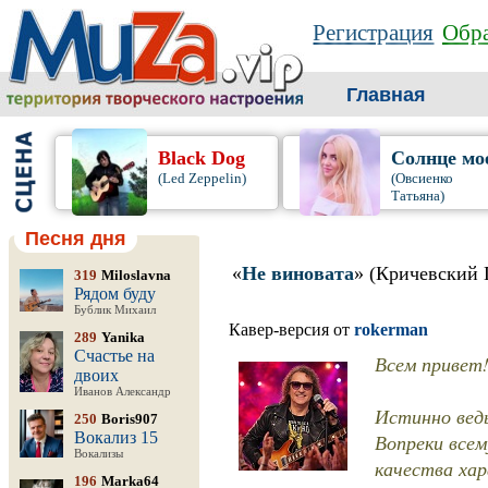
Регистрация
Обра
Главная
Black Dog
Солнце мо
(Led Zeppelin)
(Овсиенко
Татьяна)
Песня дня
«
Не виновата
» (Кричевский 
319
Miloslavna
Рядом буду
Бублик Михаил
Кавер-версия от
rokerman
289
Yanika
Счастье на
Всем привет!
двоих
Иванов Александр
Истинно ведь
250
Boris907
Вокализ 15
Вопреки всем
Вокализы
качества хар
196
Marka64