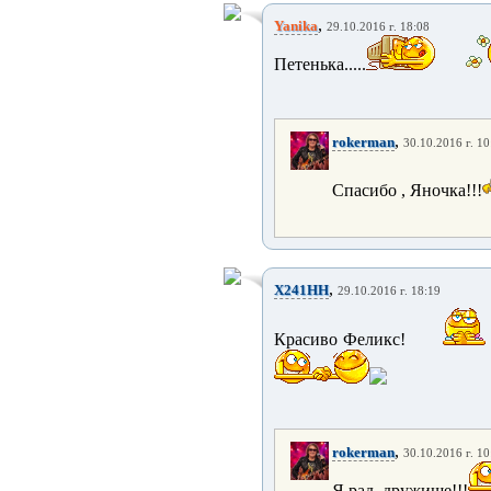
,
Yanika
29.10.2016 г. 18:08
Петенька.....
,
rokerman
30.10.2016 г. 10
Спасибо , Яночка!!!
,
X241HH
29.10.2016 г. 18:19
Красиво Феликс!
,
rokerman
30.10.2016 г. 10
Я рад, дружище!!!