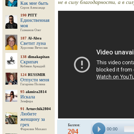
не в силу благодарности, а в си
Как мне быть
Серов Александр
190
PITT
Единственная
моя
Газманов Олег
187
Al-Abra
Светит луна
Хурсенко Вячеслав
138
dimakapitan
Скрипач
Кобяков Аркадий
124
RUSSMIR
Отпусти меня
Гагарина Полина
95
akmira2814
Искала
Земфира
91
Arturchik2804
Любите
женщину за
грех
Баллов:
00:00
Фирюлин Михаил
204