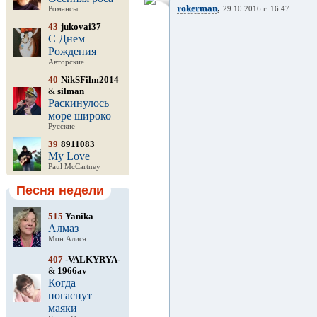
,
rokerman
Романсы
29.10.2016 г. 16:47
43
jukovai37
С Днем
Рождения
Авторские
40
NikSFilm2014
&
silman
Раскинулось
море широко
Русские
39
8911083
My Love
Paul McCartney
Песня недели
515
Yanika
Алмаз
Мон Алиса
407
-VALKYRYA-
&
1966av
Когда
погаснут
маяки