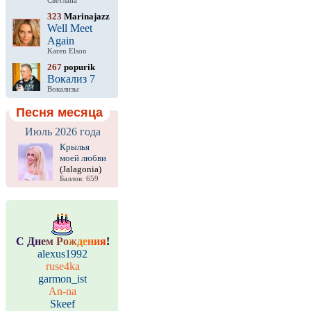
Светлана
323
Marinajazz
Well Meet
Again
Karen Elson
267
popurik
Вокализ 7
Вокализы
Песня месяца
Июль 2026 года
Крылья
моей любви
(Jalagonia)
Баллов: 659
С
Д
н
е
м
Р
о
ж
д
е
н
и
я
!
alexus1992
ruse4ka
garmon_ist
An-na
Skeef