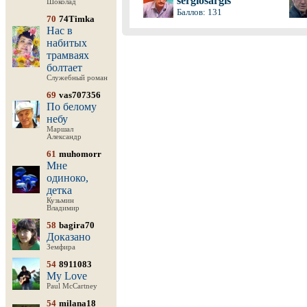
sergiosargis
Шоколад
Баллов: 131
70
74Timka
Нас в
набитых
трамваях
болтает
Служебный роман
69
vas707356
По белому
небу
Маршал
Александр
61
muhomorr
Мне
одиноко,
детка
Кузьмин
Владимир
58
bagira70
Доказано
Земфира
54
8911083
My Love
Paul McCartney
54
milana18