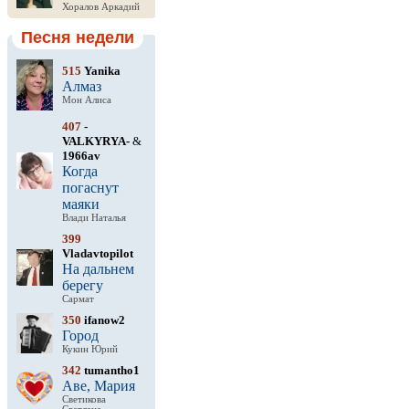
Хоралов Аркадий
Песня недели
515
Yanika
Алмаз
Мон Алиса
407
-
VALKYRYA-
&
1966av
Когда
погаснут
маяки
Влади Наталья
399
Vladavtopilot
На дальнем
берегу
Сармат
350
ifanow2
Город
Кукин Юрий
342
tumantho1
Аве, Мария
Светикова