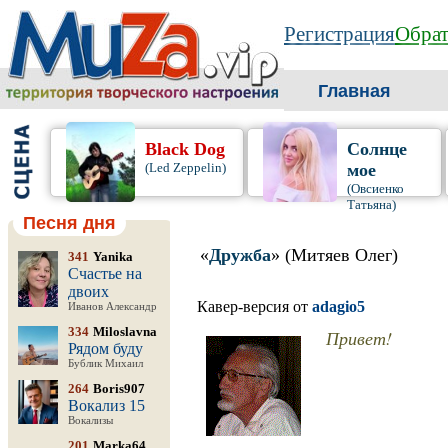
Регистрация
Обрат
Главная
Black Dog
Солнце
(Led Zeppelin)
мое
(Овсиенко
Татьяна)
Песня дня
«
Дружба
» (Митяев Олег)
341
Yanika
Счастье на
двоих
Кавер-версия от
adagio5
Иванов Александр
334
Miloslavna
Привет!
Рядом буду
Бублик Михаил
264
Boris907
Вокализ 15
Вокализы
201
Marka64