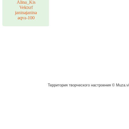
Alina_Kis
Vektxrf
janinajanina
aqva-100
Территория творческого настроения © Muza.vi