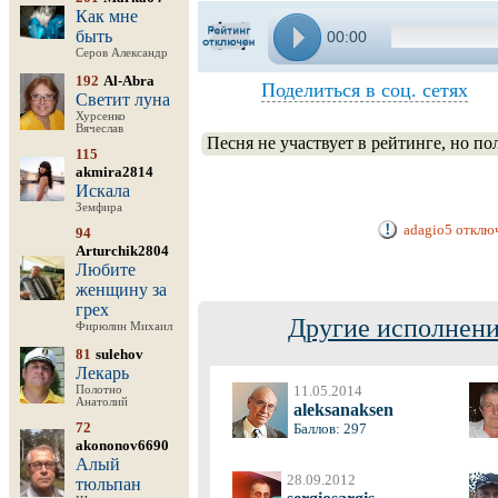
Как мне
быть
00:00
Серов Александр
192
Al-Abra
Поделиться в соц. сетях
Светит луна
Хурсенко
Вячеслав
Песня не участвует в рейтинге, но п
115
akmira2814
Искала
Земфира
adagio5 отключ
94
Arturchik2804
Любите
женщину за
грех
Другие исполнени
Фирюлин Михаил
81
sulehov
Лекарь
11.05.2014
Полотно
Анатолий
aleksanaksen
72
Баллов: 297
akononov6690
Алый
28.09.2012
тюльпан