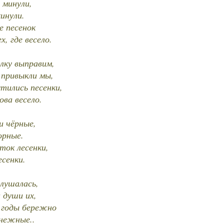
 минули,
инули.
е песенок
, где весело.
лку выправим,
 привыкли мы,
утились песенки,
ва весело.
и чёрные,
орные.
ток лесенки,
сенки.
слушалась,
 души их,
ь годы бережно
нежные..