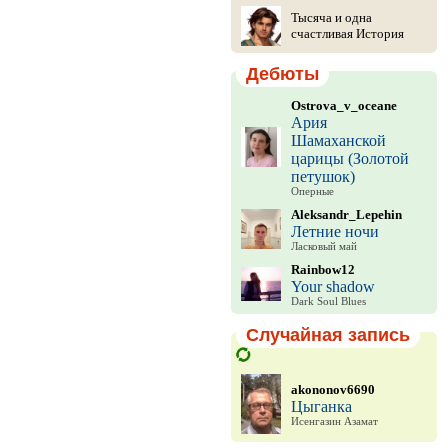
Тысяча и одна
счастливая История
Дебюты
Ostrova_v_oceane
Ария
Шамаханской
царицы (Золотой
петушок)
Оперные
Aleksandr_Lepehin
Летние ночи
Ласковый май
Rainbow12
Your shadow
Dark Soul Blues
Случайная запись
akononov6690
Цыганка
Исенгазин Азамат