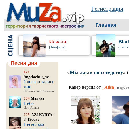
Регистрация
Главная
Искала
Blac
(Земфира)
(Led Z
Песня дня
«
Мы жили по соседству
» 
428
Angelochek_ms
Слова остались
мне
Кавер-версия от
_Alisa_
в дуэте
Литвинкович Евгений
304
Manyka
Небо
Цой Анита
295
-VALKYRYA-
&
1966av
Несколько