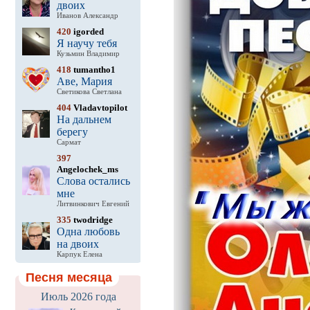
двоих
Иванов Александр
420
igorded
Я научу тебя
Кузьмин Владимир
418
tumantho1
Аве, Мария
Светикова Светлана
404
Vladavtopilot
На дальнем
берегу
Сармат
397
Angelochek_ms
Слова остались
мне
Литвинкович Евгений
335
twodridge
Одна любовь
на двоих
Карпук Елена
Песня месяца
Июль 2026 года