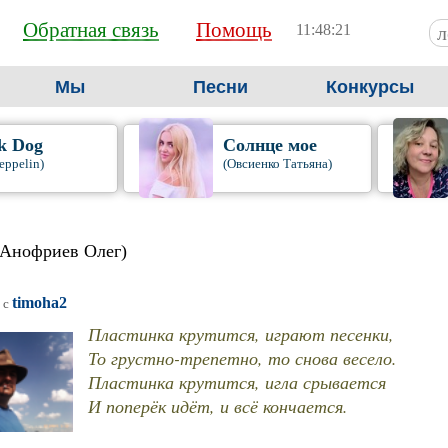
Обратная связь
Помощь
11:48:22
Мы
Песни
Конкурсы
k Dog
Солнце мое
eppelin)
(Овсиенко Татьяна)
(Анофриев Олег)
timoha2
 c
Пластинка крутится, играют песенки,
То грустно-трепетно, то снова весело.
Пластинка крутится, игла срывается
И поперёк идёт, и всё кончается.