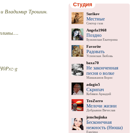
Студия
 и Владимир Трошин.
Surikov
Местные
Сектор газа
Angela1968
ливы....
Поздно
Бужинская Екатерина
Favorite
Радовать
Успенская Любовь
baxa70
ZH0Pxz-g
Не законченная
песня о волке
Мамажанов Борис
adagio5
Скрипач
Кобяков Аркадий
TeoZorro
Мелочи жизни
Добрынин Вячеслав
jemchujinka
Бесконечная
нежность (Нюша)
Esprimo