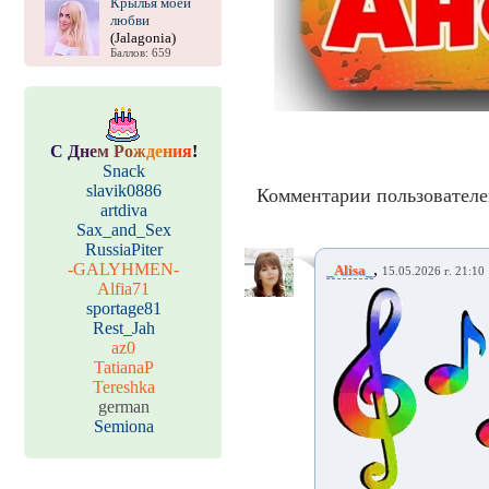
Крылья моей
любви
(Jalagonia)
Баллов: 659
С
Д
н
е
м
Р
о
ж
д
е
н
и
я
!
Snack
slavik0886
Комментарии пользователе
artdiva
Sax_and_Sex
RussiaPiter
-GALYHMEN-
,
_Alisa_
15.05.2026 г. 21:10
Alfia71
sportage81
Rest_Jah
az0
TatianaP
Tereshka
german
Semiona