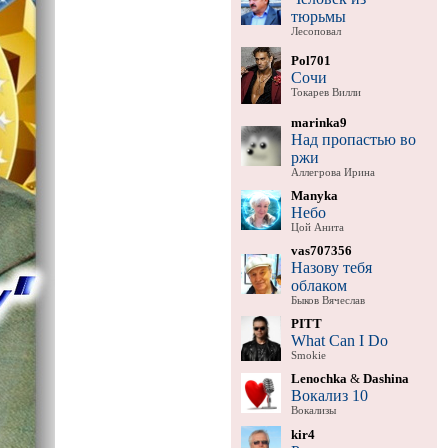
тюрьмы
Лесоповал
Pol701
Сочи
Токарев Вилли
marinka9
Над пропастью во
ржи
Аллегрова Ирина
Manyka
Небо
Цой Анита
vas707356
Назову тебя
облаком
Быков Вячеслав
PITT
What Can I Do
Smokie
Lenochka
&
Dashina
Вокализ 10
Вокализы
kir4