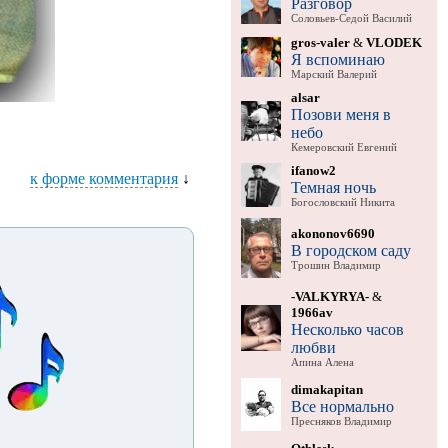
Разговор
Соловьев-Седой Василий
gros-valer
&
VLODEK
Я вспоминаю
Марский Валерий
alsar
Позови меня в
небо
Кемеровский Евгений
ifanow2
к форме комментария
↓
Темная ночь
Богословский Никита
akononov6690
В городском саду
Трошин Владимир
-VALKYRYA-
&
1966av
Несколько часов
любви
Апина Алена
dimakapitan
Все нормально
Пресняков Владимир