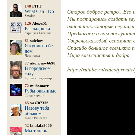
148
PITT
Старое доброе ретро...Его 
What Can I Do
Smokie
Мы постарались создать зв
126
Alex-s51
пластинок,которые слушали
Раз ладошка
Предлагаем и вам послушать
Зарицкая Евгения
Уверены,каждый вспомнит о 
81
sulehov
Я куплю тебе
Спасибо большое всем,кто п
дом
Мира вам,счастья и добра.
Лесоповал
77
akononov6690
В городском
https://rutube.ru/video/pri
саду
Трошин Владимир
72
muhomorr
Губы окаянные
Среда (трио)
65
vas707356
Назову тебя
облаком
Быков Вячеслав
52
lalalala2000
Мы теперь