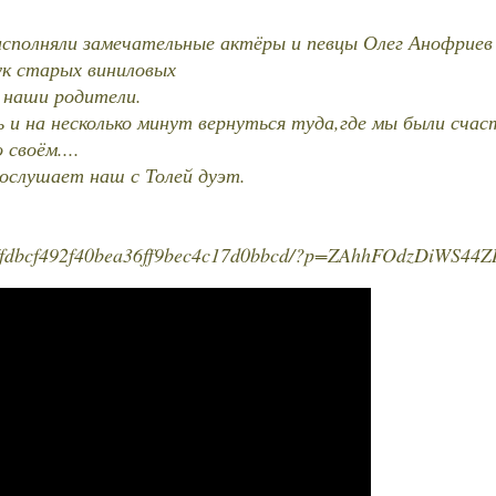
исполняли замечательные актёры и певцы Олег Анофриев
ук старых виниловых
 наши родители.
 и на несколько минут вернуться туда,где мы были счаст
своём....
ослушает наш с Толей дуэт.
vate/fdbcf492f40bea36ff9bec4c17d0bbcd/?p=ZAhhFOdzDiWS44