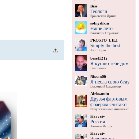
Biss
Геологи
Бржевская Ирина
solnyshkin
Наше лето
Валентин Стрыкало
PROSTO_LILI
Simply the best
Ани Лорак
besel1212
Я куплю тебе дом
Лесоповал
Nissan66
Я несла свою беду
Высоцкий Владимир
Aleksantin
Друзья фартовым
фраером считают
Искусственный интеллект
Karvaiv
Россия
Тальков Игорь
Karvaiv
Человек из