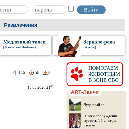
Развлечения
Медленный танец
Зеркало-река
(Успенская Любовь)
(Альфа)
ПОМОГАЕМ
146
66
2
ЖИВОТНЫМ
В ЗОНЕ СВО
08
15.05.2026 21
ART-Ланчи
Чудесный сон
"Сон и пробуждение
пустоты", 1-ая серия
фильма