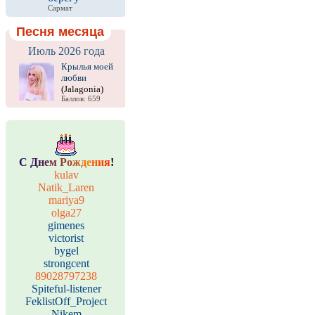
Сармат
Песня месяца
Июль 2026 года
Крылья моей
любви
(Jalagonia)
Баллов: 659
С
Д
н
е
м
Р
о
ж
д
е
н
и
я
!
kulav
Natik_Laren
mariya9
olga27
gimenes
victorist
bygel
strongcent
89028797238
Spiteful-listener
FeklistOff_Project
Nikem