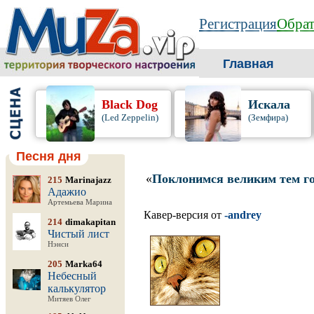
Регистрация
Обрат
Главная
Black Dog
Искала
(Led Zeppelin)
(Земфира)
Песня дня
«
Поклонимся великим тем г
215
Marinajazz
Адажио
Артемьева Марина
Кавер-версия от
-andrey
214
dimakapitan
Чистый лист
Нэнси
205
Marka64
Небесный
калькулятор
Митяев Олег