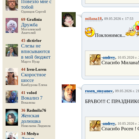
Повезло мне с
тобой
Одинцов Сергей
,
milana18
69
Grafinia
09.05.2026 г. 17:53
Дружба
Могилевский
Анатолий
Поклонимся...
45
dictirlor
Слезы не
вписываются
в мой бюджет
,
-andrey
10.05.2026 г.
Марго Нуар
Спасибо Милана!
44
Iren-Loren
Скоростное
шоссе
Камбурова Елена
,
rosen_stoyanov
09.05.2026 г. 2
41
volod
Вокализ 7
БРАВО!!! С ПРАЗДНИК
Вокализы
36
Radmila76
Женская
долюшка
,
-andrey
10.05.2026 г.
Николаева Людмила
Спасибо Росен !
34
Medya
Дождь