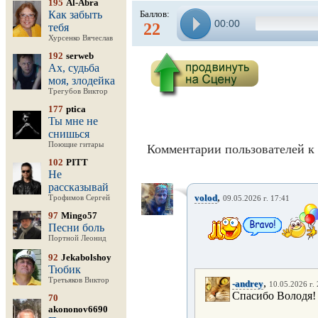
195
Al-Abra
Как забыть
Баллов:
00:00
22
тебя
Хурсенко Вячеслав
192
serweb
Ах, судьба
моя, злодейка
Трегубов Виктор
177
ptica
Ты мне не
снишься
Поющие гитары
Комментарии пользователей к 
102
PITT
Не
рассказывай
,
volod
Трофимов Сергей
09.05.2026 г. 17:41
97
Mingo57
Песни боль
Портной Леонид
92
Jekabolshoy
Тюбик
Третьяков Виктор
,
-andrey
10.05.2026 г.
Спасибо Володя!
70
akononov6690