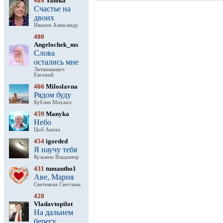
489
Yanika
Счастье на
двоих
Иванов Александр
480
Angelochek_ms
Слова
остались мне
Литвинкович
Евгений
466
Miloslavna
Рядом буду
Бублик Михаил
459
Manyka
Небо
Цой Анита
454
igorded
Я научу тебя
Кузьмин Владимир
431
tumantho1
Аве, Мария
Светикова Светлана
428
Vladavtopilot
На дальнем
берегу