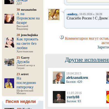
ДДТ
30
mranatolm
А на
,
-andrey
10.05.2026 г. 20:29
Перовском на
Спасибо Росен ! С Днем
базаре
Высоцкий
Владимир
28
jemchujinka
Комментарии могут оставл
Как прожить
акти
на свете без
Зареги
любви
Христианские
25
Garry
Другие исполнен
Дружба
Зимний вечер в
Гаграх
19.04.2015
23
setret
aleksanaksen
На
Баллов: 420
последнюю
пятерочку
Шуфутинский
11.05.2016
Михаил
yuriy88
Песня недели
Баллов: 93