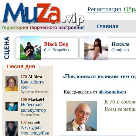
Регистрация
Обра
Главная
Black Dog
Искала
(Led Zeppelin)
(Земфира)
Песня дня
«
Поклонимся великим тем го
170
Al-Abra
Как забыть
тебя
Кавер-версия от
aleksanaksen
Хурсенко Вячеслав
166
Marka64
К 70-й годов
Небесный
Всем ветера
калькулятор
Митяев Олег
157
serweb
Ах, судьба
моя, злодейка