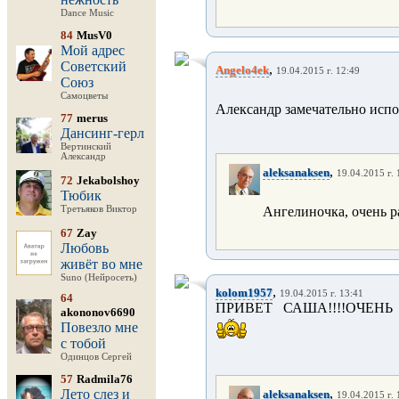
Dance Music
84
MusV0
Мой адрес
Советский
,
Angelo4ek
19.04.2015 г. 12:49
Союз
Самоцветы
Александр замечательно испо
77
merus
Дансинг-герл
Вертинский
Александр
,
aleksanaksen
19.04.2015 г. 
72
Jekabolshoy
Тюбик
Третьяков Виктор
Ангелиночка, очень р
67
Zay
Любовь
живёт во мне
Suno (Нейросеть)
,
kolom1957
19.04.2015 г. 13:41
64
ПРИВЕТ САША!!!!ОЧЕНЬ
akononov6690
Повезло мне
с тобой
Одинцов Сергей
57
Radmila76
,
Лето слез и
aleksanaksen
19.04.2015 г. 