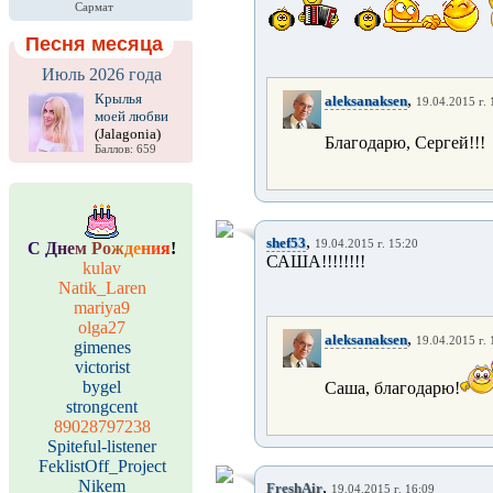
Сармат
Песня месяца
Июль 2026 года
Крылья
,
aleksanaksen
19.04.2015 г. 
моей любви
(Jalagonia)
Благодарю, Сергей!!!
Баллов: 659
,
shef53
19.04.2015 г. 15:20
С
Д
н
е
м
Р
о
ж
д
е
н
и
я
!
САША!!!!!!!!
kulav
Natik_Laren
mariya9
olga27
,
aleksanaksen
19.04.2015 г. 
gimenes
victorist
bygel
Саша, благодарю!
strongcent
89028797238
Spiteful-listener
FeklistOff_Project
Nikem
,
FreshAir
19.04.2015 г. 16:09