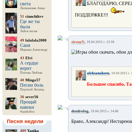
БЛАГОДАРЮ, СЕРЕ
света
Литвиненко Анна
ПОДДЕРЖКЕ!!!
51
ciunchikvv
Где же ты
была
Лейся песня
49
lalalala2000
,
sirenaV
19.04.2015 г. 13:59
Саня
Маршал Александр
43
Elvi
А сердце
верит
,
aleksanaksen
Попова Любовь
19.04.2015 г. 
40
Mingo57
Большое спасибо, 
Песни боль
Портной Леонид
36
sever56
Прощай
навеки
,
dendrolog
19.04.2015 г. 14:06
4upakabra
Песня недели
Браво, Александр! Нестареющ
489
Yanika