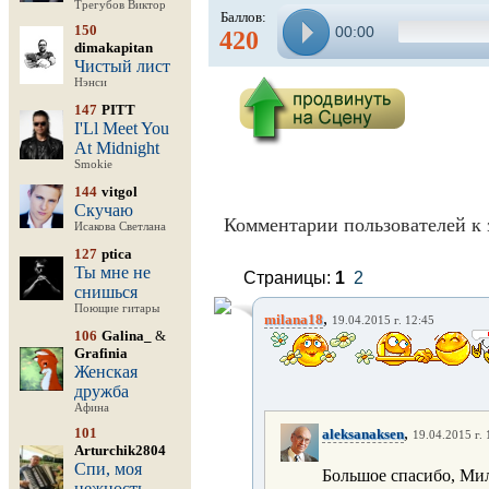
Трегубов Виктор
Баллов:
150
00:00
420
dimakapitan
Чистый лист
Нэнси
147
PITT
I'Ll Meet You
At Midnight
Smokie
144
vitgol
Скучаю
Комментарии пользователей к 
Исакова Светлана
127
ptica
Ты мне не
Страницы:
1
2
снишься
Поющие гитары
,
milana18
19.04.2015 г. 12:45
106
Galina_
&
Grafinia
Женская
дружба
Афина
,
101
aleksanaksen
19.04.2015 г. 
Arturchik2804
Спи, моя
Большое спасибо, Ми
нежность