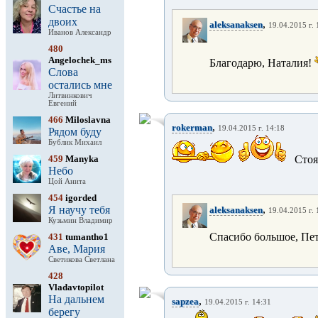
Счастье на
двоих
,
aleksanaksen
19.04.2015 г. 
Иванов Александр
480
Angelochek_ms
Благодарю, Наталия!
Слова
остались мне
Литвинкович
Евгений
466
Miloslavna
,
rokerman
19.04.2015 г. 14:18
Рядом буду
Бублик Михаил
459
Manyka
Стоя
Небо
Цой Анита
454
igorded
,
Я научу тебя
aleksanaksen
19.04.2015 г. 
Кузьмин Владимир
Спасибо большое, Пе
431
tumantho1
Аве, Мария
Светикова Светлана
428
Vladavtopilot
На дальнем
,
sapzea
19.04.2015 г. 14:31
берегу