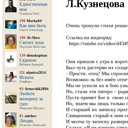
Л.Кузнецова
Единственная
моя
Газманов Олег
198
Marka64
Очень тронули стихи решил
Как мне быть
Серов Александр
Ссылка на видеоряд:
190
Al-Abra
Светит луна
https://rutube.ru/video/d4
Хурсенко Вячеслав
139
dimakapitan
Скрипач
Они пришли с утра к ворот
Кобяков Аркадий
Был чуть растерян их солда
111
akmira2814
- Прости, отец! Мы спросим
Искала
Возможно ль без имён отпе
Земфира
Мы не успели их в бою узна
93
Arturchik2804
Но, стали эти пятеро – род
Любите
Пусть примет Бог в свою с
женщину за
Но, знаем мы лишь только 
грех
Фирюлин Михаил
И старший их записку прот
Священник старый к ним с
81
sulehov
Лекарь
И молча ту записку разверн
Полотно Анатолий
Сказал: «Я не нарушу здесь