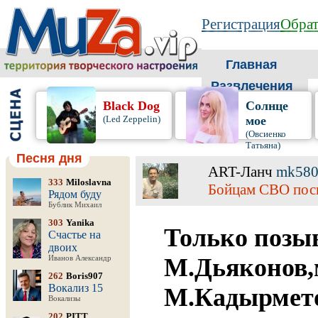
Регистрация
Обрат
Главная
Развлечения
Black Dog
Солнце
(Led Zeppelin)
мое
(Овсиенко
Татьяна)
Песня дня
ART-Ланч
mk58
333
Miloslavna
Бойцам СВО пос
Рядом буду
Бублик Михаил
303
Yanika
Только позыв
Счастье на
двоих
М.Дьяконов,
Иванов Александр
262
Boris907
Вокализ 15
М.Кадырмето
Вокализы
202
PITT