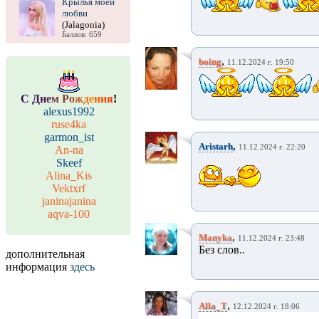
Крылья моей
любви
(Jalagonia)
Баллов: 659
,
boing
11.12.2024 г. 19:50
С
Д
н
е
м
Р
о
ж
д
е
н
и
я
!
alexus1992
ruse4ka
garmon_ist
,
Aristarh
11.12.2024 г. 22:20
An-na
Skeef
Alina_Kis
Vektxrf
janinajanina
aqva-100
,
Manyka
11.12.2024 г. 23:48
Без слов..
дополнительная
информация
здесь
,
Alla_T
12.12.2024 г. 18:06