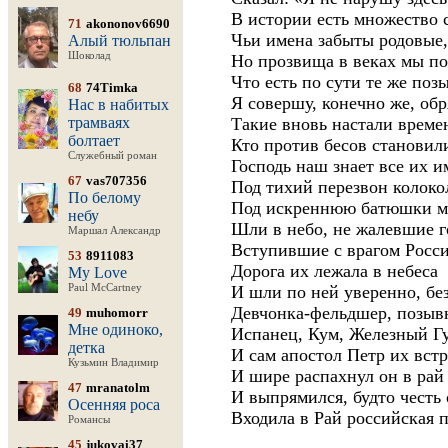
В истории есть множество 
71
akononov6690
Чьи имена забыты родовые,
Алый тюльпан
Шоколад
Но прозвища в веках мы п
Что есть по сути те же поз
68
74Timka
Я совершу, конечно же, обр
Нас в набитых
трамваях
Такие вновь настали време
болтает
Кто против бесов становили
Служебный роман
Господь наш знает все их и
67
vas707356
Под тихий перезвон колоко
По белому
Под искреннюю батюшки м
небу
Шли в небо, не жалевшие г
Маршал Александр
Вступившие с врагом России
53
8911083
Дорога их лежала в небеса
My Love
Paul McCartney
И шли по ней уверенно, без
Девчонка-фельдшер, позыв
49
muhomorr
Мне одиноко,
Испанец, Кум, Железный Гу
детка
И сам апостол Петр их встр
Кузьмин Владимир
И шире распахнул он в рай
47
mranatolm
И выпрямился, будто честь 
Осенняя роса
Входила в Рай российская пе
Романсы
45
jukovai37