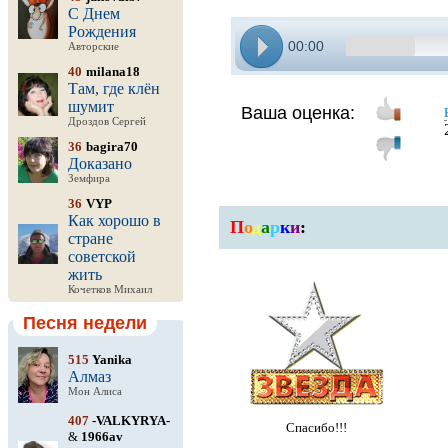
С Днем
Рождения
00:00
Авторские
40
milana18
Там, где клён
шумит
Ваша оценка:
Дроздов Сергей
36
bagira70
Доказано
Земфира
36
VYP
Как хорошо в
П
о
д
а
р
к
и
:
стране
советской
жить
Кочетков Михаил
Песня недели
515
Yanika
Алмаз
Мон Алиса
407
-VALKYRYA-
Спасибо!!!
&
1966av