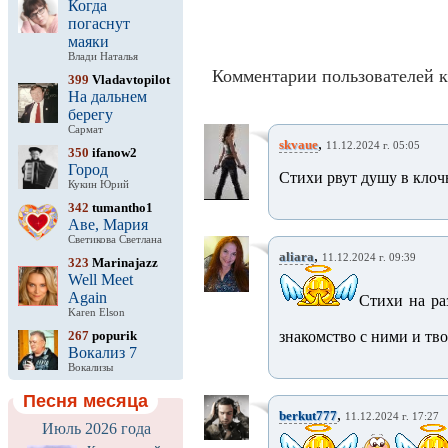
Когда
погаснут
маяки
Влади Наталья
Комментарии пользователей к
399
Vladavtopilot
На дальнем
берегу
Сармат
,
skvaue
11.12.2024 г. 05:05
350
ifanow2
Город
Стихи рвут душу в клочь
Кукин Юрий
342
tumantho1
Аве, Мария
Светикова Светлана
,
aliara
11.12.2024 г. 09:39
323
Marinajazz
Well Meet
Again
Стихи на ра
Karen Elson
267
popurik
знакомство с ними и тво
Вокализ 7
Вокализы
Песня месяца
,
berkut777
11.12.2024 г. 17:27
Июль 2026 года