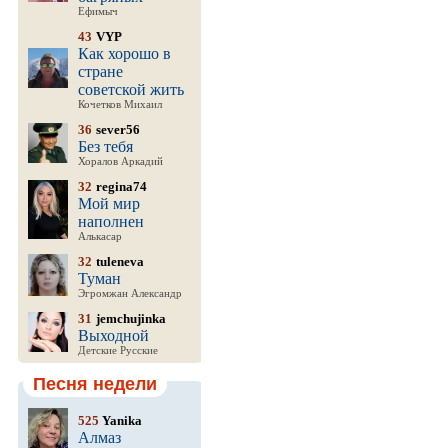
Ефимыч
43
VYP
Как хорошо в
стране
советской жить
Кочетков Михаил
36
sever56
Без тебя
Хоралов Аркадий
32
regina74
Мой мир
наполнен
Алькасар
32
tuleneva
Туман
Эгромжан Александр
31
jemchujinka
Выходной
Детские Русские
Песня недели
525
Yanika
Алмаз