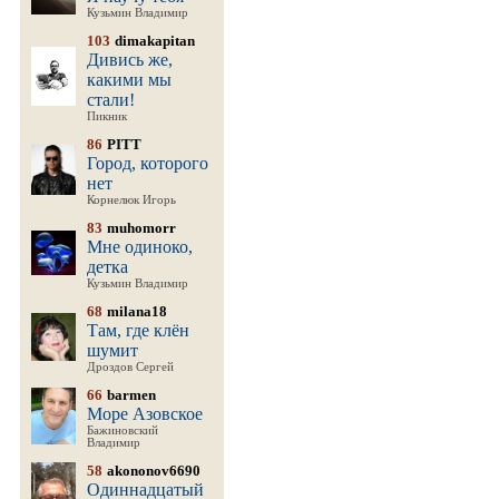
Кузьмин Владимир
103
dimakapitan
Дивись же,
какими мы
стали!
Пикник
86
PITT
Город, которого
нет
Корнелюк Игорь
83
muhomorr
Мне одиноко,
детка
Кузьмин Владимир
68
milana18
Там, где клён
шумит
Дроздов Сергей
66
barmen
Море Азовское
Бажиновский
Владимир
58
akononov6690
Одиннадцатый