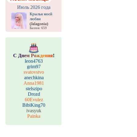
Июль 2026 года
Крылья моей
любви
(Jalagonia)
Баллов: 659
С
Д
н
е
м
Р
о
ж
д
е
н
и
я
!
leon4763
grim97
svatovstvo
anechkina
Anna1981
stelszipo
Drozd
60Evulez
BibiKing70
ivasyuk
Painka