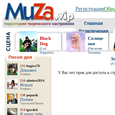
Регистрация
Обра
Главная
Развлечения
Black
Солнце
Dog
мое
(Led
(Овсиенко
Zeppelin)
Татьяна)
Песня дня
З
(А
151
bagira70
Доказано
У Вас нет прав для доступа к с
Земфира
134
akmira2814
Искала
Земфира
130
popurik
Позови
Тирольский Вадим
114
igorded
Я научу тебя