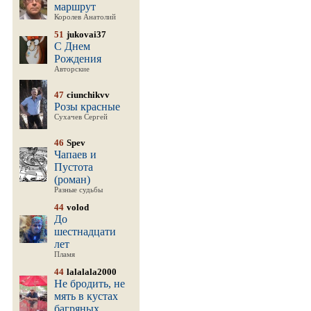
маршрут
Королев Анатолий
51
jukovai37
С Днем
Рождения
Авторские
47
ciunchikvv
Розы красные
Сухачев Сергей
46
Spev
Чапаев и
Пустота
(роман)
Разные судьбы
44
volod
До
шестнадцати
лет
Пламя
44
lalalala2000
Не бродить, не
мять в кустах
багряных