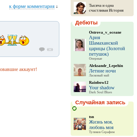
Тысяча и одна
к форме комментария
↓
счастливая История
Дебюты
Ostrova_v_oceane
Ария
Шамаханской
царицы (Золотой
петушок)
Оперные
Aleksandr_Lepehin
ровавшие аккаунт!
Летние ночи
Ласковый май
Rainbow12
Your shadow
Dark Soul Blues
Случайная запись
tsn
Жизнь моя,
любовь моя
Туликов Серафим