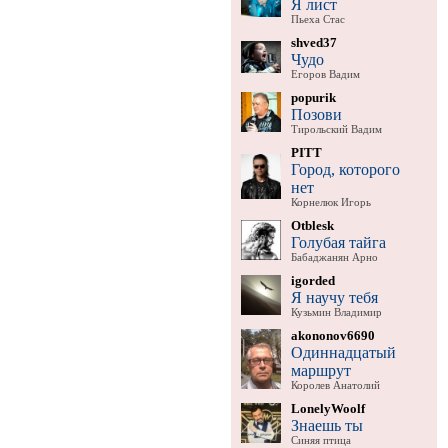
Я лист
Пьеха Стас
shved37
Чудо
Егоров Вадим
popurik
Позови
Тирольский Вадим
PITT
Город, которого
нет
Корнелюк Игорь
Otblesk
Голубая тайга
Бабаджанян Арно
igorded
Я научу тебя
Кузьмин Владимир
akononov6690
Одиннадцатый
маршрут
Королев Анатолий
LonelyWoolf
Знаешь ты
Синяя птица