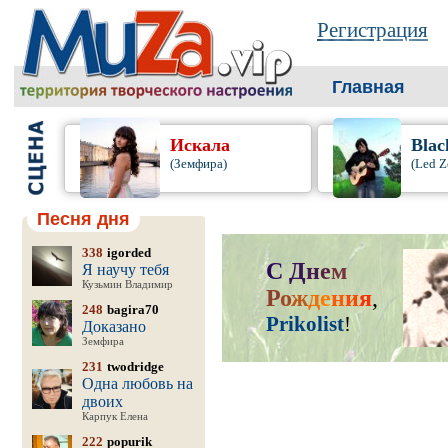
Регистрация
Главная
Искала
Blac
(Земфира)
(Led Z
Песня дня
338
igorded
С
Д
н
е
м
Я научу тебя
Кузьмин Владимир
Р
о
ж
д
е
н
и
я
,
248
bagira70
Prikolist
!
Доказано
Земфира
231
twodridge
Одна любовь на
двоих
Карпук Елена
222
popurik