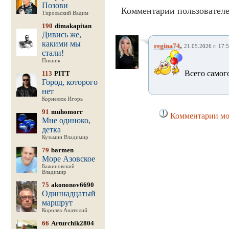
Позови
Комментарии пользователе
Тирольский Вадим
190
dimakapitan
Дивись же,
какими мы
,
regina74
21.05.2026 г. 17:
стали!
Пикник
Всего самог
113
PITT
Город, которого
нет
Корнелюк Игорь
91
muhomorr
Комментарии мог
Мне одиноко,
детка
Кузьмин Владимир
79
barmen
Море Азовское
Бажиновский
Владимир
75
akononov6690
Одиннадцатый
маршрут
Королев Анатолий
66
Arturchik2804