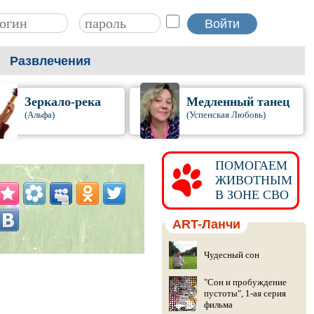
Развлечения
Зеркало-река
Медленный танец
(Альфа)
(Успенская Любовь)
ПОМОГАЕМ
ЖИВОТНЫМ
В ЗОНЕ СВО
ART-Ланчи
Чудесный сон
"Сон и пробуждение
пустоты", 1-ая серия
фильма