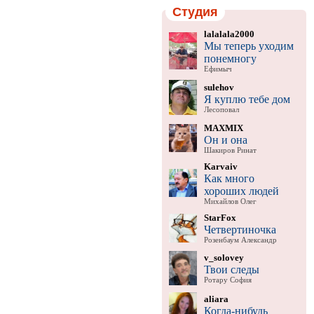
Студия
lalalala2000
Мы теперь уходим
понемногу
Ефимыч
sulehov
Я куплю тебе дом
Лесоповал
MAXMIX
Он и она
Шакиров Ринат
Karvaiv
Как много
хороших людей
Михайлов Олег
StarFox
Четвертиночка
Розенбаум Александр
v_solovey
Твои следы
Ротару София
aliara
Когда-нибудь