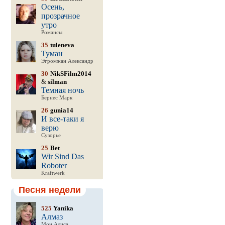
Осень,
прозрачное
утро
Романсы
35
tuleneva
Туман
Эгромжан Александр
30
NikSFilm2014
&
silman
Темная ночь
Бернес Марк
26
gunia14
И все-таки я
верю
Сузорье
25
Bet
Wir Sind Das
Roboter
Kraftwerk
Песня недели
525
Yanika
Алмаз
Мон Алиса