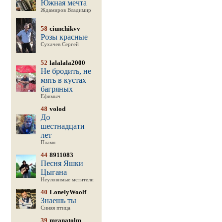
Южная мечта
Ждамиров Владимир
58
ciunchikvv
Розы красные
Сухачев Сергей
52
lalalala2000
Не бродить, не
мять в кустах
багряных
Ефимыч
48
volod
До
шестнадцати
лет
Пламя
44
8911083
Песня Яшки
Цыгана
Неуловимые мстители
40
LonelyWoolf
Знаешь ты
Синяя птица
39
mranatolm