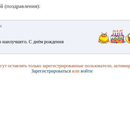
й (поздравления):
54
о наилучшего. С днём рождения
ут оставлять только зарегистрированные пользователи, активи
Зарегистрироваться
или
войти