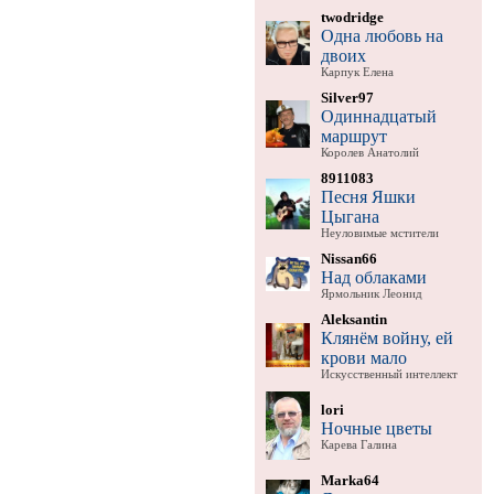
twodridge
Одна любовь на
двоих
Карпук Елена
Silver97
Одиннадцатый
маршрут
Королев Анатолий
8911083
Песня Яшки
Цыгана
Неуловимые мстители
Nissan66
Над облаками
Ярмольник Леонид
Aleksantin
Клянём войну, ей
крови мало
Искусственный интеллект
lori
Ночные цветы
Карева Галина
Marka64