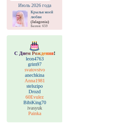
Июль 2026 года
Крылья моей
любви
(Jalagonia)
Баллов: 659
С
Д
н
е
м
Р
о
ж
д
е
н
и
я
!
leon4763
grim97
svatovstvo
anechkina
Anna1981
stelszipo
Drozd
60Evulez
BibiKing70
ivasyuk
Painka