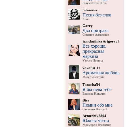
Разумихина Инна
fulmaster
Песня без слов
Кино
Garry
Два призрака
Суханов Александр
jemchujinka
&
igorvol
Все хорошо,
прекрасная
маркиза
Утесов Леонид
vokalist-17
Ароматная любовь
Мазур Дмитрий
Tanusha54
Я бы пела тебе
Власова Наталия
Biss
Помни обо мне
Савченко Василий
Arturchik2804
Южная мечта
Ждамиров Владимир