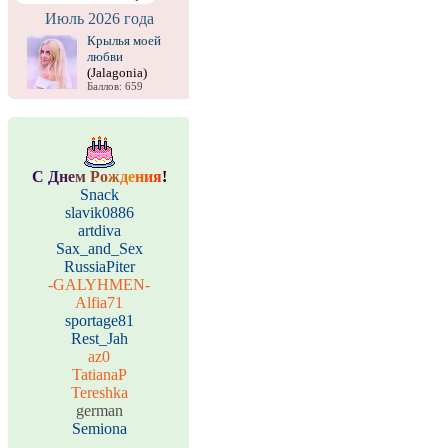
Июль 2026 года
Крылья моей
любви
(Jalagonia)
Баллов: 659
С
Д
н
е
м
Р
о
ж
д
е
н
и
я
!
Snack
slavik0886
artdiva
Sax_and_Sex
RussiaPiter
-GALYHMEN-
Alfia71
sportage81
Rest_Jah
az0
TatianaP
Tereshka
german
Semiona