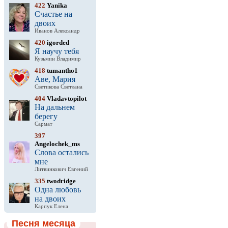
422
Yanika
Счастье на
двоих
Иванов Александр
420
igorded
Я научу тебя
Кузьмин Владимир
418
tumantho1
Аве, Мария
Светикова Светлана
404
Vladavtopilot
На дальнем
берегу
Сармат
397
Angelochek_ms
Слова остались
мне
Литвинкович Евгений
335
twodridge
Одна любовь
на двоих
Карпук Елена
Песня месяца