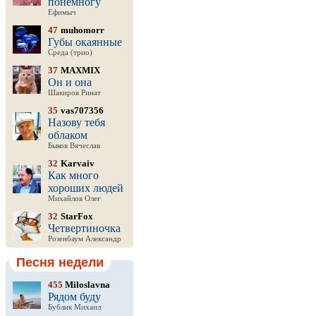
понемногу
Ефимыч
47
muhomorr
Губы окаянные
Среда (трио)
37
MAXMIX
Он и она
Шакиров Ринат
35
vas707356
Назову тебя
облаком
Быков Вячеслав
32
Karvaiv
Как много
хороших людей
Михайлов Олег
32
StarFox
Четвертиночка
Розенбаум Александр
Песня недели
455
Miloslavna
Рядом буду
Бублик Михаил