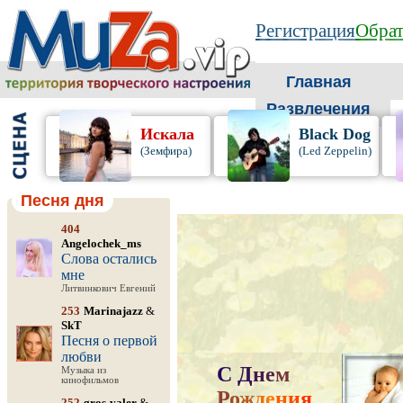
Регистрация
Обрат
Главная
Развлечения
Искала
Black Dog
(Земфира)
(Led Zeppelin)
Песня дня
404
Angelochek_ms
Слова остались
мне
Литвинкович Евгений
253
Marinajazz
&
SkT
Песня о первой
любви
С
Д
н
е
м
Музыка из
кинофильмов
Р
о
ж
д
е
н
и
я
,
252
gros-valer
&