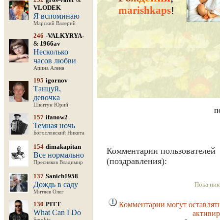
VLODEK
marishkaps
!
Я вспоминаю
Марский Валерий
246
-VALKYRYA-
&
1966av
Несколько
часов любви
Апина Алена
195
igornov
Танцуй,
девочка
Шкитун Юрий
п
157
ifanow2
Темная ночь
Богословский Никита
154
dimakapitan
Комментарии пользователей
Все нормально
(поздравления):
Пресняков Владимир
137
Sanich1958
Дождь в саду
Пока ник
Митяев Олег
130
PITT
Комментарии могут оставлять
What Can I Do
активир
Smokie