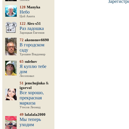
Зарегистр
128
Manyka
Небо
Цой Анита
122
Alex-s51
Раз ладошка
Зарицкая Евгения
72
akononov6690
В городском
саду
Трошин Владимир
65
sulehov
Я куплю тебе
дом
Лесоповал
51
jemchujinka
&
igorvol
Все хорошо,
прекрасная
маркиза
Утесов Леонид
49
lalalala2000
Мы теперь
уходим