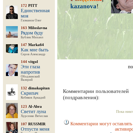
kazanova
!
172
PITT
Единственная
моя
Газманов Олег
163
Miloslavna
Рядом буду
Бублик Михаил
147
Marka64
Как мне быть
Серов Александр
144
vitgol
Эти глаза
по
напротив
Ободзинский
Валерий
132
dimakapitan
Комментарии пользователей
Скрипач
(поздравления):
Кобяков Аркадий
123
Al-Abra
Светит луна
Пока никт
Хурсенко Вячеслав
Комментарии могут оставлять 
107
RUSSMIR
Отпусти меня
активир