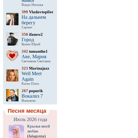
маяки
Влади Наталья
399
Vladavtopilot
На дальнем
берегу
Сармат
350
ifanow2
Город
Кукин Юрий
342
tumantho1
Аве, Мария
Светикова Светлана
323
Marinajazz
Well Meet
Again
Karen Elson
267
popurik
Вокализ 7
Вокализы
Песня месяца
Июль 2026 года
Крылья моей
любви
(Jalagonia)