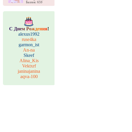
Баллов: 659
С
Д
н
е
м
Р
о
ж
д
е
н
и
я
!
alexus1992
ruse4ka
garmon_ist
An-na
Skeef
Alina_Kis
Vektxrf
janinajanina
aqva-100