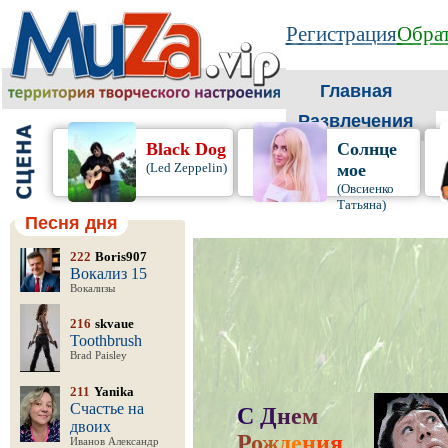
Регистрация
Обрат
Главная
Развлечения
Black Dog
Солнце
(Led Zeppelin)
мое
(Овсиенко
Татьяна)
Песня дня
222
Boris907
Вокализ 15
Вокализы
216
skvaue
Toothbrush
Brad Paisley
211
Yanika
Счастье на
С
Д
н
е
м
двоих
Р
о
ж
д
е
н
и
я
,
Иванов Александр