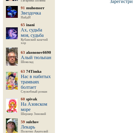
Гагарина Полина
Зарегистри
91
muhomorr
Звездочка
НайдИ
65
inani
Ах, судьба
моя, судьба
Кубанский казачий
хор
63
akononov6690
Алый тюльпан
Шоколад
63
74Timka
Нас в набитых
трамваях
болтает
Служебный роман
60
spivak
На Азовском
море
Шершер Зиновий
59
sulehov
Лекарь
Полотно Анатолий