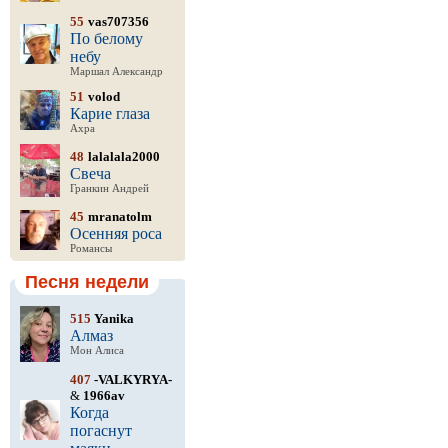
55
vas707356
По белому
небу
Маршал Александр
51
volod
Карие глаза
Ахра
48
lalalala2000
Свеча
Гранкин Андрей
45
mranatolm
Осенняя роса
Романсы
Песня недели
515
Yanika
Алмаз
Мон Алиса
407
-VALKYRYA-
&
1966av
Когда
погаснут