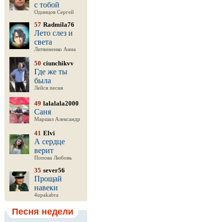
с тобой
Одинцов Сергей
57
Radmila76
Лето слез и
света
Литвиненко Анна
50
ciunchikvv
Где же ты
была
Лейся песня
49
lalalala2000
Саня
Маршал Александр
41
Elvi
А сердце
верит
Попова Любовь
35
sever56
Прощай
навеки
4upakabra
Песня недели