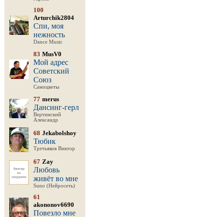
100
Arturchik2804
Спи, моя
нежность
Dance Music
83
MusV0
Мой адрес
Советский
Союз
Самоцветы
77
merus
Дансинг-герл
Вертинский
Александр
68
Jekabolshoy
Тюбик
Третьяков Виктор
67
Zay
Любовь
живёт во мне
Suno (Нейросеть)
61
akononov6690
Повезло мне