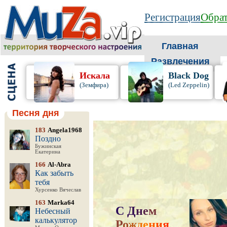
Регистрация
Обрат
Главная
Развлечения
Искала
Black Dog
(Земфира)
(Led Zeppelin)
Песня дня
183
Angela1968
Поздно
Бужинская
Екатерина
166
Al-Abra
Как забыть
тебя
Хурсенко Вячеслав
163
Marka64
С
Д
н
е
м
Небесный
калькулятор
Р
о
ж
д
е
н
и
я
,