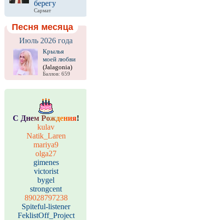
берегу
Сармат
Песня месяца
Июль 2026 года
Крылья
моей любви
(Jalagonia)
Баллов: 659
С
Д
н
е
м
Р
о
ж
д
е
н
и
я
!
kulav
Natik_Laren
mariya9
olga27
gimenes
victorist
bygel
strongcent
89028797238
Spiteful-listener
FeklistOff_Project