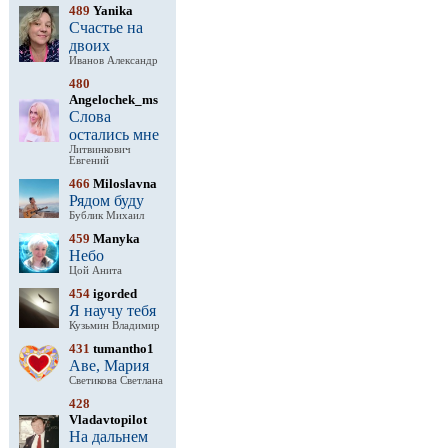
489
Yanika
Счастье на
двоих
Иванов Александр
480
Angelochek_ms
Слова
остались мне
Литвинкович
Евгений
466
Miloslavna
Рядом буду
Бублик Михаил
459
Manyka
Небо
Цой Анита
454
igorded
Я научу тебя
Кузьмин Владимир
431
tumantho1
Аве, Мария
Светикова Светлана
428
Vladavtopilot
На дальнем