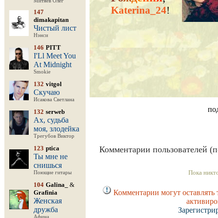
Митяев Олег
Katerina_24
!
147
dimakapitan
Чистый лист
Нэнси
146
PITT
I'Ll Meet You
At Midnight
Smokie
132
vitgol
Скучаю
Исакова Светлана
по
132
serweb
Ах, судьба
моя, злодейка
Трегубов Виктор
123
ptica
Комментарии пользователей (п
Ты мне не
снишься
Пока никт
Поющие гитары
104
Galina_
&
Комментарии могут оставлять 
Grafinia
Женская
активиро
дружба
Зарегистри
Афина